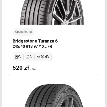
Opona letnia
Bridgestone Turanza 6
245/40 R18 97 Y XL FR
B
A
70 dB
520 zł
/ szt.