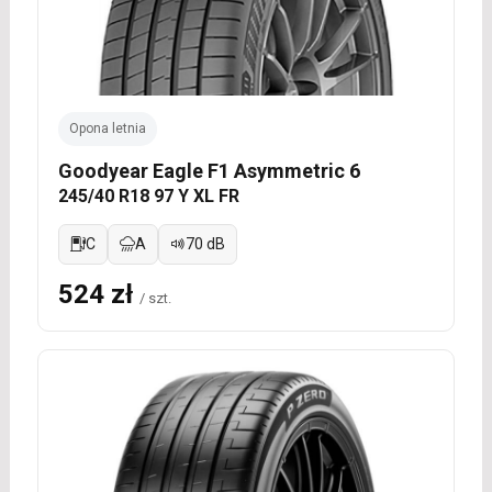
Opona letnia
Goodyear Eagle F1 Asymmetric 6
245/40 R18 97 Y XL FR
C
A
70 dB
524 zł
/ szt.