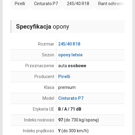
Pirelli
Cinturato P7
245/40 R18
Rant ochronny (FR)
Specyfikacja
opony
Rozmiar
245/40 R18
Sezon
opony letnie
Przeznaczenie
auta
osobowe
Producent
Pirelli
Klasa
premium
Model
Cinturato P7
Etykieta UE
B / A / 71 dB
Indeks nośności
97
(do 730 kg/oponę)
Indeks prędkości
Y
(do 300 km/h)