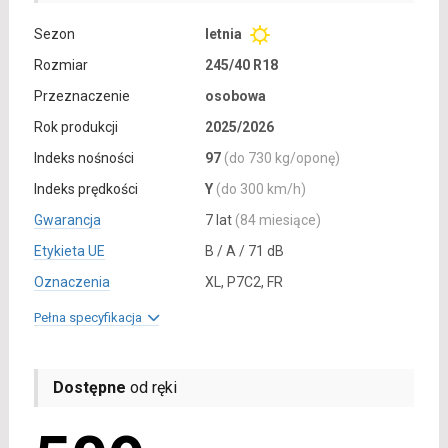
Sezon
letnia
Rozmiar
245/40 R18
Przeznaczenie
osobowa
Rok produkcji
2025/2026
Indeks nośności
97
(do 730 kg/oponę)
Indeks prędkości
Y
(do 300 km/h)
Gwarancja
7 lat
(84 miesiące)
Etykieta UE
B / A / 71 dB
Oznaczenia
XL, P7C2, FR
Pełna specyfikacja
Dostępne
od ręki