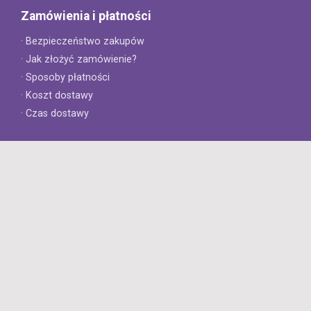
Zamówienia i płatności
· Bezpieczeństwo zakupów
· Jak złożyć zamówienie?
· Sposoby płatności
· Koszt dostawy
· Czas dostawy
Obsługa klienta
· Zwroty
· Reklamacje
· Najczęściej zadawane pytania
· Gwarancja na opony
· Kontakt
8opon.pl
· O firmie