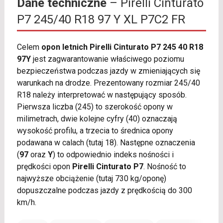
Dane techniczne
– Pirelli Cinturato
P7 245/40 R18 97 Y XL P7C2 FR
Celem
opon letnich Pirelli Cinturato P7 245 40 R18
97Y
jest zagwarantowanie właściwego poziomu
bezpieczeństwa podczas jazdy w zmieniających się
warunkach na drodze. Prezentowany rozmiar 245/40
R18 należy interpretować w następujący sposób.
Pierwsza liczba (245) to szerokość opony w
milimetrach, dwie kolejne cyfry (40) oznaczają
wysokość profilu, a trzecia to średnica opony
podawana w calach (tutaj 18). Następne oznaczenia
(
97
oraz
Y
) to odpowiednio indeks nośności i
prędkości opon
Pirelli Cinturato P7
. Nośność to
najwyższe obciążenie (tutaj 730 kg/oponę)
dopuszczalne podczas jazdy z prędkością do 300
km/h.