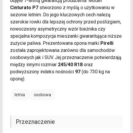
objęte 7-letnią gwarancją producenta. Model
Cinturato P7
stworzono z myślą o użytkowaniu w
sezonie letnim. Do jego kluczowych cech należą
szerokie rowki dla lepszej ochrony przed poślizgiem,
nowoczesny asymetryczny wzór bieżnika czy
specjalna kompozycja mieszanki gwarantująca niższe
zużycie paliwa. Prezentowana opona marki
Pirelli
została zaprojektowana zarówno dla samochodów
osobowych jak i SUV. Jej przeznaczenie potwierdzają
między innymi rozmiar
245/40 R18
oraz
podwyższony indeks nośności
97
(do 730 kg na
oponę).
letnia
osobowa
Przeznaczenie