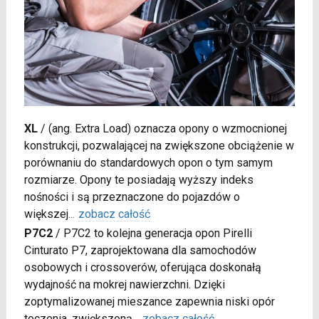
XL
/
(ang. Extra Load) oznacza opony o wzmocnionej
konstrukcji, pozwalającej na zwiększone obciążenie w
porównaniu do standardowych opon o tym samym
rozmiarze. Opony te posiadają wyższy indeks
nośności i są przeznaczone do pojazdów o
większej
...
zobacz całość
P7C2
/
P7C2 to kolejna generacja opon Pirelli
Cinturato P7, zaprojektowana dla samochodów
osobowych i crossoverów, oferująca doskonałą
wydajność na mokrej nawierzchni. Dzięki
zoptymalizowanej mieszance zapewnia niski opór
toczenia, zwiększoną
...
zobacz całość