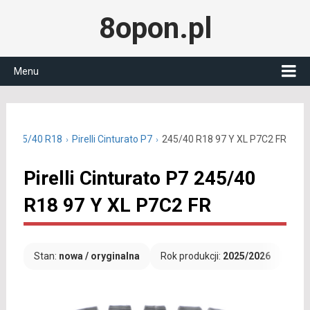
8opon.pl
Menu
nie 245/40 R18
Pirelli Cinturato P7
245/40 R18 97 Y XL P7C2 FR
Pirelli Cinturato P7 245/40
R18 97 Y XL P7C2 FR
Stan:
nowa / oryginalna
Rok produkcji:
2025/2026
Dar