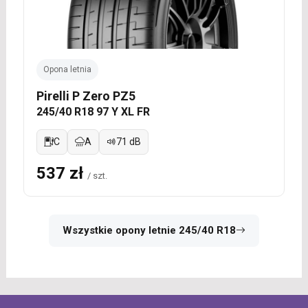
Opona letnia
Pirelli P Zero PZ5
245/40 R18 97 Y XL FR
C
A
71 dB
537 zł
/ szt.
Wszystkie opony letnie 245/40 R18