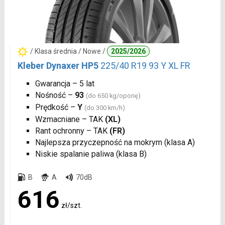
/ Klasa średnia / Nowe /
2025/2026
Kleber Dynaxer HP5
225/40 R19 93 Y XL FR
Gwarancja – 5 lat
Nośność –
93
(do 650 kg/oponę)
Prędkość –
Y
(do 300 km/h)
Wzmacniane – TAK
(XL)
Rant ochronny – TAK
(FR)
Najlepsza przyczepność na mokrym (klasa A)
Niskie spalanie paliwa (klasa B)
B
A
70dB
616
zł/szt.