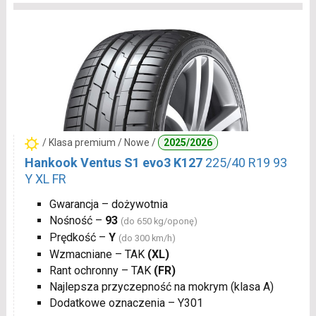
/ Klasa premium / Nowe /
2025/2026
Hankook Ventus S1 evo3 K127
225/40 R19 93
Y XL FR
Gwarancja – dożywotnia
Nośność –
93
(do 650 kg/oponę)
Prędkość –
Y
(do 300 km/h)
Wzmacniane – TAK
(XL)
Rant ochronny – TAK
(FR)
Najlepsza przyczepność na mokrym (klasa A)
Dodatkowe oznaczenia – Y301