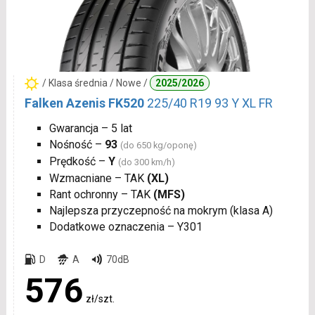
/ Klasa średnia / Nowe /
2025/2026
Falken Azenis FK520
225/40 R19 93 Y XL FR
Gwarancja – 5 lat
Nośność –
93
(do 650 kg/oponę)
Prędkość –
Y
(do 300 km/h)
Wzmacniane – TAK
(XL)
Rant ochronny – TAK
(MFS)
Najlepsza przyczepność na mokrym (klasa A)
Dodatkowe oznaczenia – Y301
D
A
70dB
576
zł/szt.