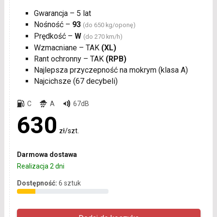
Gwarancja – 5 lat
Nośność –
93
(do 650 kg/oponę)
Prędkość –
W
(do 270 km/h)
Wzmacniane – TAK
(XL)
Rant ochronny – TAK
(RPB)
Najlepsza przyczepność na mokrym (klasa A)
Najcichsze (67 decybeli)
C
A
67dB
630
zł/szt.
Darmowa dostawa
Realizacja 2 dni
Dostępność:
6 sztuk