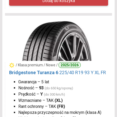
/ Klasa premium / Nowe /
2025/2026
Bridgestone Turanza 6
225/40 R19 93 Y XL FR
Gwarancja – 5 lat
Nośność –
93
(do 650 kg/oponę)
Prędkość –
Y
(do 300 km/h)
Wzmacniane – TAK
(XL)
Rant ochronny – TAK
(FR)
Najlepsza przyczepność na mokrym (klasa A)