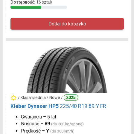
Dostępność:
16 sztuk
/ Klasa średnia / Nowe /
2025
Kleber Dynaxer HP5
225/40 R19 89 Y FR
Gwarancja – 5 lat
Nośność –
89
(do 580 kg/oponę)
Prędkość –
Y
(do 300 km/h)