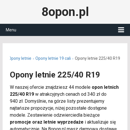
8opon.pl
Menu
.pl
Opony letnie
Opony letnie 19 cali
Opony letnie 225/40 R19
Opony letnie 225/40 R19
W naszej ofercie znajdziesz 44 modele
opon letnich
225/40 R19
w atrakcyjnych cenach od 340 zł do
940 zł. Domyślnie, na górze listy prezentujemy
najtańsze propozycje, niżej pozostałe dostępne
modele. Zestawienie odzwierciedla bieżące
promocje oraz letnie wyprzedaże
i aktualizuje się
automatycznie. Na 8opon.pl masz darmową dostawę