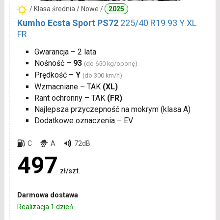
/ Klasa średnia / Nowe /
2025
Kumho Ecsta Sport PS72
225/40 R19 93 Y XL
FR
Gwarancja – 2 lata
Nośność –
93
(do 650 kg/oponę)
Prędkość –
Y
(do 300 km/h)
Wzmacniane – TAK
(XL)
Rant ochronny – TAK
(FR)
Najlepsza przyczepność na mokrym (klasa A)
Dodatkowe oznaczenia – EV
C
A
72dB
497
zł/szt.
Darmowa dostawa
Realizacja 1 dzień