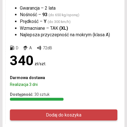
Gwarancja – 2 lata
Nośność –
93
(do 650 kg/oponę)
Prędkość –
Y
(do 300 km/h)
Wzmacniane – TAK
(XL)
Najlepsza przyczepność na mokrym (klasa A)
D
A
72dB
340
zł/szt.
Darmowa dostawa
Realizacja 3 dni
Dostępność:
30 sztuk