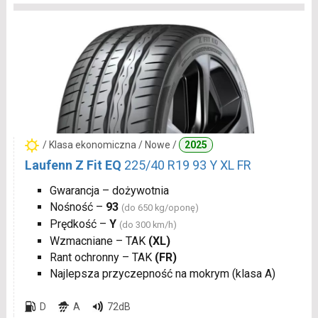
/ Klasa ekonomiczna / Nowe /
2025
Laufenn Z Fit EQ
225/40 R19 93 Y XL FR
Gwarancja – dożywotnia
Nośność –
93
(do 650 kg/oponę)
Prędkość –
Y
(do 300 km/h)
Wzmacniane – TAK
(XL)
Rant ochronny – TAK
(FR)
Najlepsza przyczepność na mokrym (klasa A)
D
A
72dB