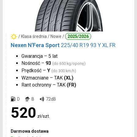
/ Klasa średnia / Nowe /
2025/2026
Nexen N'Fera Sport
225/40 R19 93 Y XL FR
Gwarancja – 5 lat
Nośność –
93
(do 650 kg/oponę)
Prędkość –
Y
(do 300 km/h)
Wzmacniane – TAK
(XL)
Rant ochronny – TAK
(FR)
D
B
72dB
520
zł/szt.
Darmowa dostawa