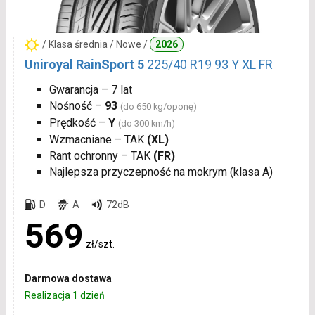
/ Klasa średnia / Nowe /
2026
Uniroyal RainSport 5
225/40 R19 93 Y XL FR
Gwarancja – 7 lat
Nośność –
93
(do 650 kg/oponę)
Prędkość –
Y
(do 300 km/h)
Wzmacniane – TAK
(XL)
Rant ochronny – TAK
(FR)
Najlepsza przyczepność na mokrym (klasa A)
D
A
72dB
569
zł/szt.
Darmowa dostawa
Realizacja 1 dzień