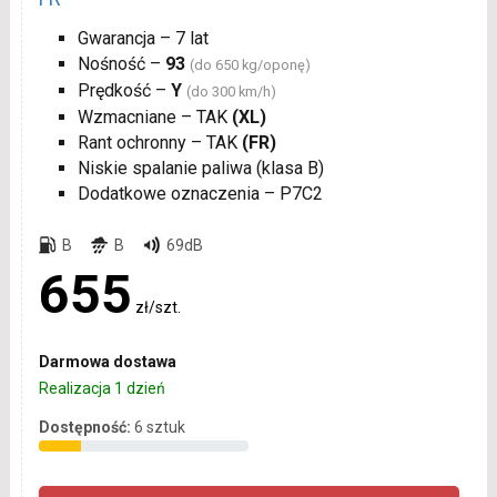
Gwarancja – 7 lat
Nośność –
93
(do 650 kg/oponę)
Prędkość –
Y
(do 300 km/h)
Wzmacniane – TAK
(XL)
Rant ochronny – TAK
(FR)
Niskie spalanie paliwa (klasa B)
Dodatkowe oznaczenia – P7C2
B
B
69dB
655
zł/szt.
Darmowa dostawa
Realizacja 1 dzień
Dostępność:
6 sztuk