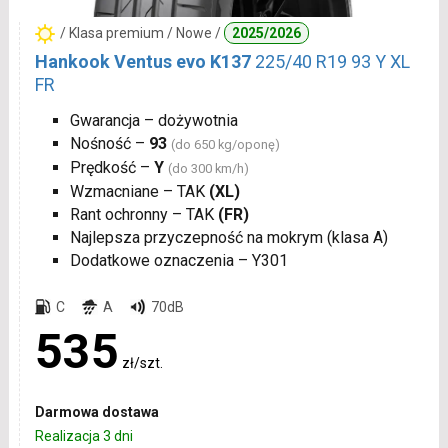
/ Klasa premium / Nowe /
2025/2026
Hankook Ventus evo K137
225/40 R19 93 Y XL
FR
Gwarancja – dożywotnia
Nośność –
93
(do 650 kg/oponę)
Prędkość –
Y
(do 300 km/h)
Wzmacniane – TAK
(XL)
Rant ochronny – TAK
(FR)
Najlepsza przyczepność na mokrym (klasa A)
Dodatkowe oznaczenia – Y301
C
A
70dB
535
zł/szt.
Darmowa dostawa
Realizacja 3 dni