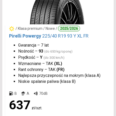
/ Klasa premium / Nowe /
2025/2026
Pirelli Powergy
225/40 R19 93 Y XL FR
Gwarancja – 7 lat
Nośność –
93
(do 650 kg/oponę)
Prędkość –
Y
(do 300 km/h)
Wzmacniane – TAK
(XL)
Rant ochronny – TAK
(FR)
Najlepsza przyczepność na mokrym (klasa A)
Niskie spalanie paliwa (klasa B)
B
A
70dB
637
zł/szt.