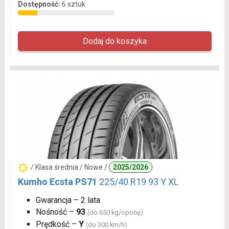
Dostępność:
6 sztuk
/ Klasa średnia / Nowe /
2025/2026
Kumho Ecsta PS71
225/40 R19 93 Y XL
Gwarancja – 2 lata
Nośność –
93
(do 650 kg/oponę)
Prędkość –
Y
(do 300 km/h)