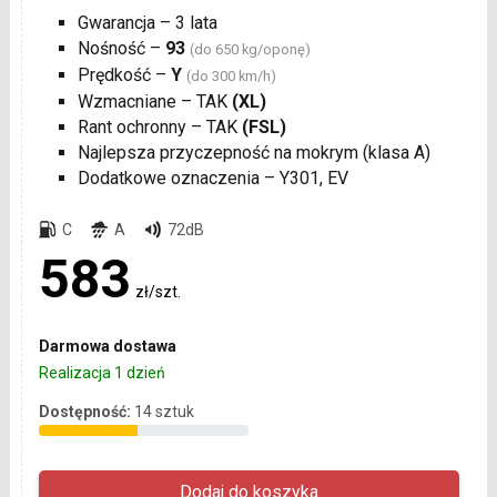
Gwarancja – 3 lata
Nośność –
93
(do 650 kg/oponę)
Prędkość –
Y
(do 300 km/h)
Wzmacniane – TAK
(XL)
Rant ochronny – TAK
(FSL)
Najlepsza przyczepność na mokrym (klasa A)
Dodatkowe oznaczenia – Y301, EV
C
A
72dB
583
zł/szt.
Darmowa dostawa
Realizacja 1 dzień
Dostępność:
14 sztuk