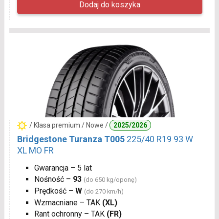
/ Klasa premium / Nowe /
2025/2026
Bridgestone Turanza T005
225/40 R19 93 W
XL MO FR
Gwarancja – 5 lat
Nośność –
93
(do 650 kg/oponę)
Prędkość –
W
(do 270 km/h)
Wzmacniane – TAK
(XL)
Rant ochronny – TAK
(FR)