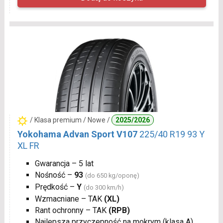
/ Klasa premium / Nowe /
2025/2026
Yokohama Advan Sport V107
225/40 R19 93 Y
XL FR
Gwarancja – 5 lat
Nośność –
93
(do 650 kg/oponę)
Prędkość –
Y
(do 300 km/h)
Wzmacniane – TAK
(XL)
Rant ochronny – TAK
(RPB)
Najlepsza przyczepność na mokrym (klasa A)