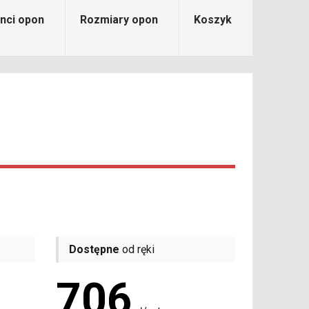
nci opon
Rozmiary opon
Koszyk
Dostępne
od ręki
706