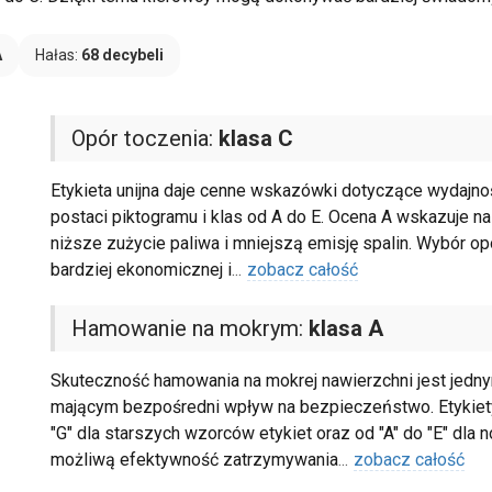
A
Hałas:
68 decybeli
Opór toczenia:
klasa C
Etykieta unijna daje cenne wskazówki dotyczące wydajnoś
postaci piktogramu i klas od A do E. Ocena A wskazuje n
niższe zużycie paliwa i mniejszą emisję spalin. Wybór op
bardziej ekonomicznej i
...
zobacz całość
Hamowanie na mokrym:
klasa A
Skuteczność hamowania na mokrej nawierzchni jest jedn
mającym bezpośredni wpływ na bezpieczeństwo. Etykiety 
"G" dla starszych wzorców etykiet oraz od "A" do "E" dla 
możliwą efektywność zatrzymywania
...
zobacz całość