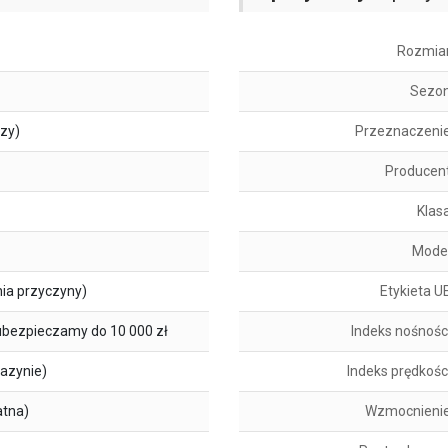
Rozmia
Sezo
szy)
Przeznaczeni
Producen
Klas
Mode
ia przyczyny)
Etykieta U
ubezpieczamy do 10 000 zł
Indeks nośnośc
azynie)
Indeks prędkośc
atna)
Wzmocnieni