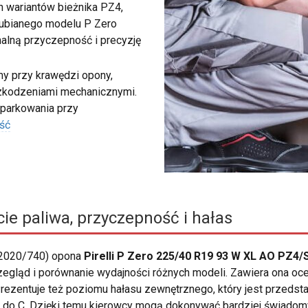
ch wariantów bieżnika PZ4,
 lubianego modelu P Zero
malną przyczepność i precyzję
my przy krawędzi opony,
szkodzeniami mechanicznymi.
 parkowania przy
ść
ie paliwa, przyczepność i hałas
 2020/740) opona
Pirelli P Zero 225/40 R19 93 W XL AO PZ4/
rzegląd i porównanie wydajności różnych modeli. Zawiera ona o
 Prezentuje też poziomu hałasu zewnętrznego, który jest przedst
d A do C. Dzięki temu kierowcy mogą dokonywać bardziej świado