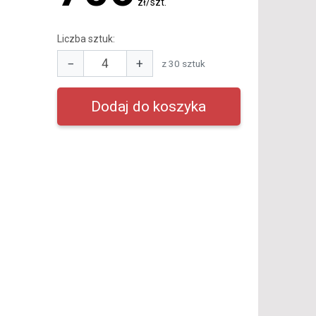
zł/szt.
Liczba sztuk:
−
+
z 30 sztuk