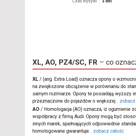
Czas wysyłki
3 dni
XL, AO, PZ4/SC, FR
– co oznac
XL
/
(ang. Extra Load) oznacza opony o wzmocnio
na zwiększone obciążenie w porównaniu do sta
samym rozmiarze. Opony te posiadają wyższy in
przeznaczone do pojazdów o większej
...
zobacz
AO
/
Homologacja (AO) oznacza, iż ogumienie z
współpracy z firmą Audi. Opony mogą być sto
innych marek, spełniających odpowiednie standa
homologowane gwarantuje
...
zobacz całość