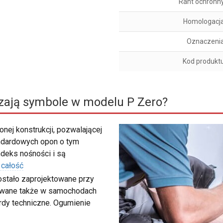
Rant ochronn
Homologacj
Oznaczeni
Kod produkt
zają symbole w modelu P Zero?
nej konstrukcji, pozwalającej
ndardowych opon o tym
deks nośności i są
 całość
ostało zaprojektowane przy
sowane także w samochodach
rdy techniczne. Ogumienie