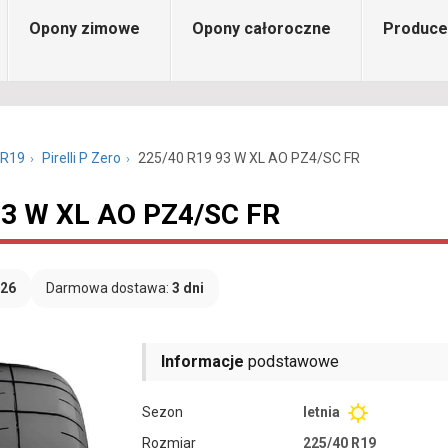
Opony zimowe
Opony całoroczne
Produce
 R19
Pirelli P Zero
225/40 R19 93 W XL AO PZ4/SC FR
 93 W XL AO PZ4/SC FR
026
Darmowa dostawa:
3 dni
Informacje
podstawowe
Sezon
letnia
Rozmiar
225/40 R19