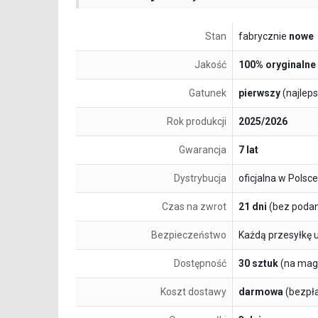
Stan
fabrycznie
nowe
Jakość
100% oryginalne
Gatunek
pierwszy
(najlep
Rok produkcji
2025/2026
Gwarancja
7 lat
Dystrybucja
oficjalna w Polsce
Czas na zwrot
21 dni
(bez podan
Bezpieczeństwo
Każdą przesyłkę 
Dostępność
30 sztuk
(na mag
Koszt dostawy
darmowa
(bezpł