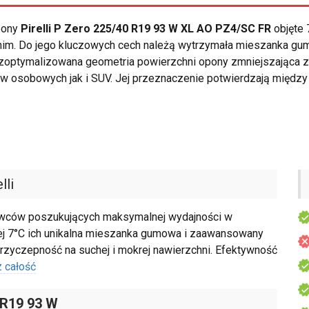
opony
Pirelli P Zero 225/40 R19 93 W XL AO PZ4/SC FR
objęte 
nim. Do jego kluczowych cech należą wytrzymała mieszanka gum
y zoptymalizowana geometria powierzchni opony zmniejszająca 
w osobowych jak i SUV. Jej przeznaczenie potwierdzają międz
lli
rowców poszukujących maksymalnej wydajności w
ej 7°C ich unikalna mieszanka gumowa i zaawansowany
rzyczepność na suchej i mokrej nawierzchni. Efektywność
 całość
 R19 93 W