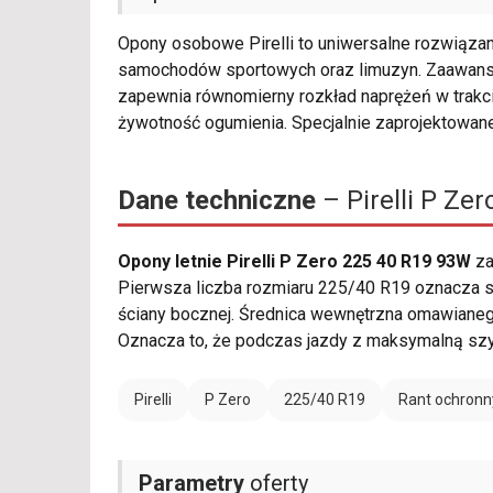
Opony osobowe Pirelli to uniwersalne rozwiązan
samochodów sportowych oraz limuzyn. Zaawans
zapewnia równomierny rozkład naprężeń w trakcie
żywotność ogumienia. Specjalnie zaprojektowan
Dane techniczne
– Pirelli P Ze
Opony letnie Pirelli P Zero 225 40 R19 93W
za
Pierwsza liczba rozmiaru 225/40 R19 oznacza sz
ściany bocznej. Średnica wewnętrzna omawianeg
Oznacza to, że podczas jazdy z maksymalną sz
Pirelli
P Zero
225/40 R19
Rant ochronn
Parametry
oferty