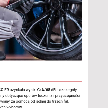
SC FR
uzyskała wynik:
C
/
A
/
68 dB
- szczegóły
ceny dotyczące oporów toczenia i przyczepności
awiany za pomocą od jednej do trzech fal,
mych wyborów.