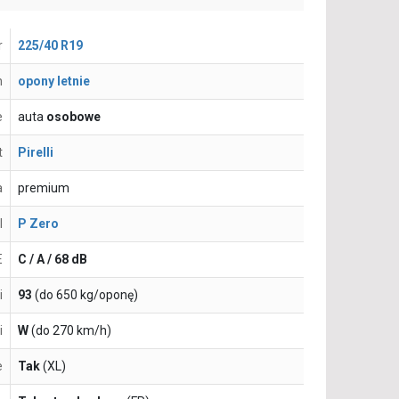
r
225/40 R19
n
opony letnie
e
auta
osobowe
t
Pirelli
a
premium
l
P Zero
E
C / A / 68 dB
i
93
(do 650 kg/oponę)
i
W
(do 270 km/h)
e
Tak
(XL)