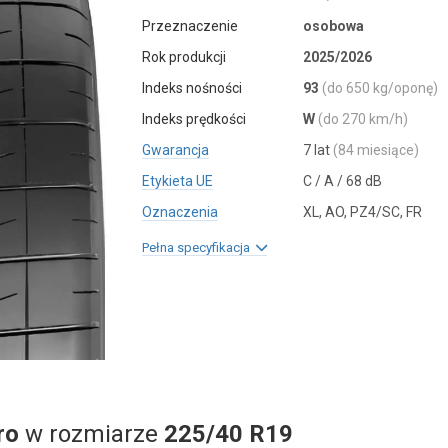
Przeznaczenie
osobowa
Rok produkcji
2025/2026
Indeks nośności
93
(do 650 kg/oponę)
Indeks prędkości
W
(do 270 km/h)
Gwarancja
7 lat
(84 miesiące)
Etykieta UE
C / A / 68 dB
Oznaczenia
XL, AO, PZ4/SC, FR
Pełna specyfikacja
ro
w rozmiarze
225/40 R19