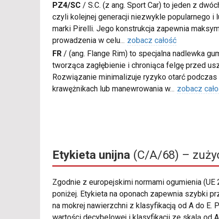
PZ4/SC
/
S.C. (z ang. Sport Car) to jeden z dwó
czyli kolejnej generacji niezwykle popularnego i
marki Pirelli. Jego konstrukcja zapewnia maksy
prowadzenia w celu
...
zobacz całość
FR
/
(ang. Flange Rim) to specjalna nadlewka gu
tworząca zagłębienie i chroniąca felgę przed u
Rozwiązanie minimalizuje ryzyko otarć podczas
krawężnikach lub manewrowania w
...
zobacz cało
Etykieta unijna
(C/A/68) – zużyc
Zgodnie z europejskimi normami ogumienia (UE
poniżej. Etykieta na oponach zapewnia szybki p
na mokrej nawierzchni z klasyfikacją od A do E.
wartości decybelowej i klasyfikacji ze skalą o