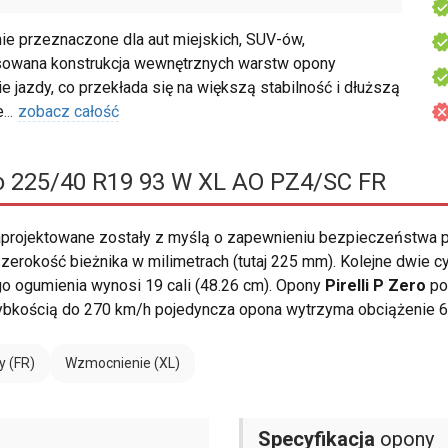
ie przeznaczone dla aut miejskich, SUV-ów,
owana konstrukcja wewnętrznych warstw opony
 jazdy, co przekłada się na większą stabilność i dłuższą
e
...
zobacz całość
ro 225/40 R19 93 W XL AO PZ4/SC FR
projektowane zostały z myślą o zapewnieniu bezpieczeństwa 
erokość bieżnika w milimetrach (tutaj 225 mm). Kolejne dwie c
o ogumienia wynosi 19 cali (48.26 cm). Opony
Pirelli P Zero
po
ybkością do 270 km/h pojedyncza opona wytrzyma obciążenie 6
y (FR)
Wzmocnienie (XL)
Specyfikacja
opony