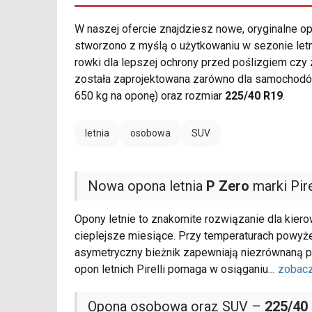
W naszej ofercie znajdziesz nowe, oryginalne 
stworzono z myślą o użytkowaniu w sezonie let
rowki dla lepszej ochrony przed poślizgiem cz
została zaprojektowana zarówno dla samochodó
650 kg na oponę) oraz rozmiar
225/40 R19
.
letnia
osobowa
SUV
Nowa opona letnia
P Zero
marki Pire
Opony letnie to znakomite rozwiązanie dla kie
cieplejsze miesiące. Przy temperaturach powyż
asymetryczny bieżnik zapewniają niezrównaną p
opon letnich Pirelli pomaga w osiąganiu
...
zobacz
Opona osobowa oraz SUV –
225/40