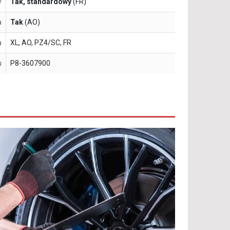
y
Tak, standardowy
(FR)
a
Tak
(AO)
a
XL, AO, PZ4/SC, FR
u
P8-3607900