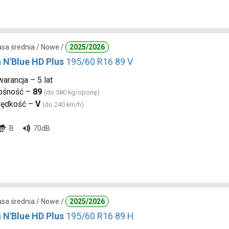
lasa średnia / Nowe /
2025/2026
 N'Blue HD Plus
195/60 R16 89 V
arancja – 5 lat
ośność –
89
(do 580 kg/oponę)
rędkość –
V
(do 240 km/h)
B
70dB
lasa średnia / Nowe /
2025/2026
 N'Blue HD Plus
195/60 R16 89 H