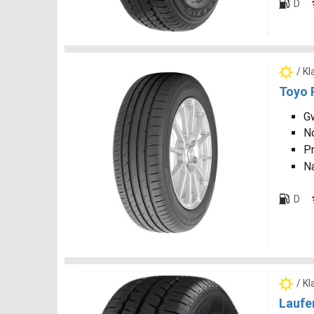
D
/ K
Toyo 
Gw
N
P
N
D
/ K
Laufe