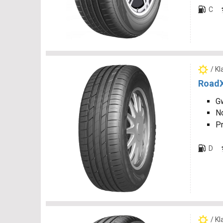
C
/ K
RoadX
Gw
N
P
D
/ K