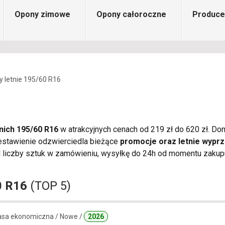
Opony zimowe
Opony całoroczne
Produce
 letnie 195/60 R16
nich 195/60 R16
w atrakcyjnych cenach od 219 zł do 620 zł. Dom
Zestawienie odzwierciedla bieżące
promocje oraz letnie wypr
iczby sztuk w zamówieniu, wysyłkę do 24h od momentu zakupu, 
0 R16
(TOP 5)
lasa ekonomiczna / Nowe /
2026