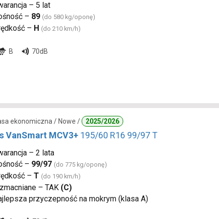
arancja – 5 lat
ośność –
89
(do 580 kg/oponę)
rędkość –
H
(do 210 km/h)
B
70dB
lasa ekonomiczna / Nowe /
2025/2026
s VanSmart MCV3+
195/60 R16 99/97 T
arancja – 2 lata
ośność –
99/97
(do 775 kg/oponę)
rędkość –
T
(do 190 km/h)
zmacniane – TAK
(C)
ajlepsza przyczepność na mokrym (klasa A)