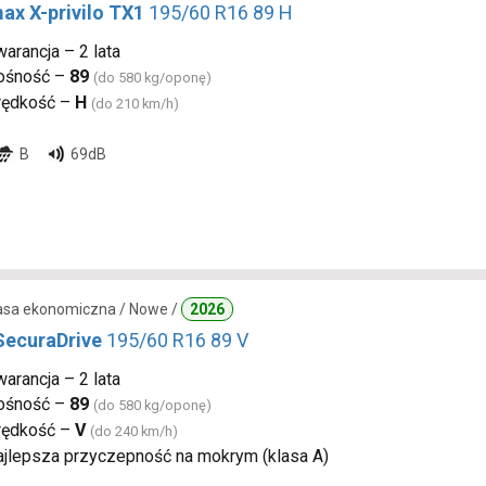
ax X-privilo TX1
195/60 R16 89 H
arancja – 2 lata
ośność –
89
(do 580 kg/oponę)
rędkość –
H
(do 210 km/h)
B
69dB
lasa ekonomiczna / Nowe /
2026
SecuraDrive
195/60 R16 89 V
arancja – 2 lata
ośność –
89
(do 580 kg/oponę)
rędkość –
V
(do 240 km/h)
ajlepsza przyczepność na mokrym (klasa A)