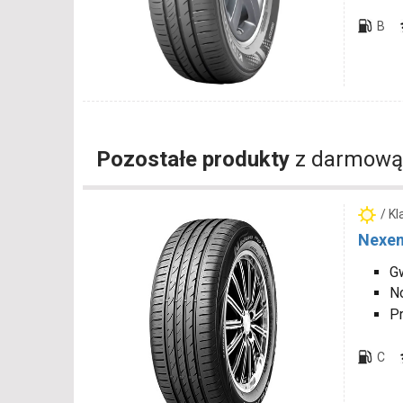
B
Pozostałe produkty
z darmową
/ K
Nexen
Gw
N
P
C