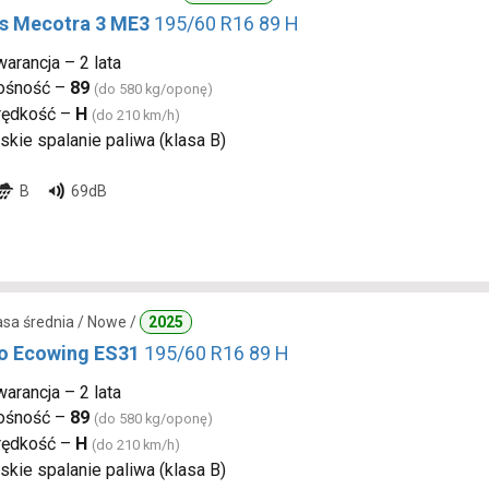
s Mecotra 3 ME3
195/60 R16 89 H
arancja – 2 lata
ośność –
89
(do 580 kg/oponę)
rędkość –
H
(do 210 km/h)
skie spalanie paliwa (klasa B)
B
69dB
lasa średnia / Nowe /
2025
 Ecowing ES31
195/60 R16 89 H
arancja – 2 lata
ośność –
89
(do 580 kg/oponę)
rędkość –
H
(do 210 km/h)
skie spalanie paliwa (klasa B)