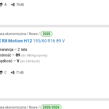
A
70dB
lasa ekonomiczna / Nowe /
2025
 RX Motion H12
195/60 R16 89 V
arancja – 2 lata
ośność –
89
(do 580 kg/oponę)
rędkość –
V
(do 240 km/h)
C
71dB
lasa ekonomiczna / Nowe /
2025/2026