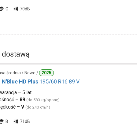
C
70dB
 dostawą
lasa średnia / Nowe /
2025
 N'Blue HD Plus
195/60 R16 89 V
arancja – 5 lat
ośność –
89
(do 580 kg/oponę)
rędkość –
V
(do 240 km/h)
B
71dB