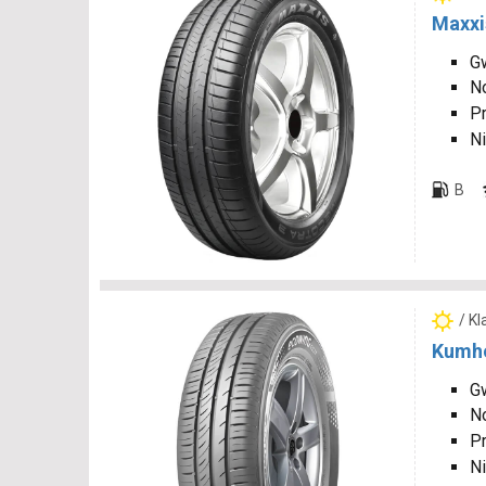
Maxxi
Gw
N
P
Ni
B
/ K
Kumho
Gw
N
P
Ni