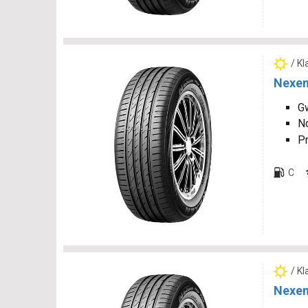
/ K
Nexen
Gw
N
P
C
/ K
Nexen