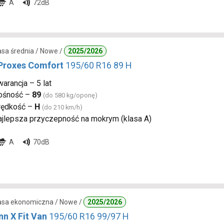
A
72dB
lasa średnia / Nowe /
2025/2026
Proxes Comfort
195/60 R16 89 H
arancja – 5 lat
ośność –
89
(do 580 kg/oponę)
rędkość –
H
(do 210 km/h)
ajlepsza przyczepność na mokrym (klasa A)
A
70dB
lasa ekonomiczna / Nowe /
2025/2026
nn X Fit Van
195/60 R16 99/97 H