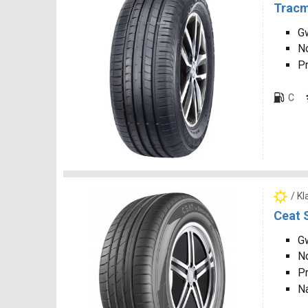
Tracm
Gw
N
P
C
/ K
Ceat 
Gw
N
P
N