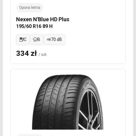
Opona letnia
Nexen N'Blue HD Plus
195/60 R16 89 H
C
B
70 dB
334 zł
/ szt.