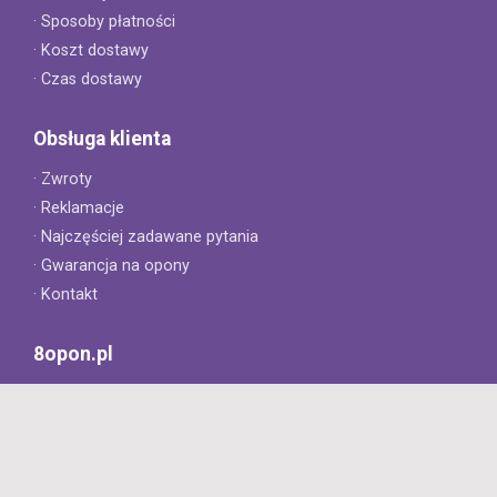
· Sposoby płatności
· Koszt dostawy
· Czas dostawy
Obsługa klienta
· Zwroty
· Reklamacje
· Najczęściej zadawane pytania
· Gwarancja na opony
· Kontakt
8opon.pl
· O firmie
· Opinie klientów
· Dlaczego warto u nas kupić?
· Polityka prywatności