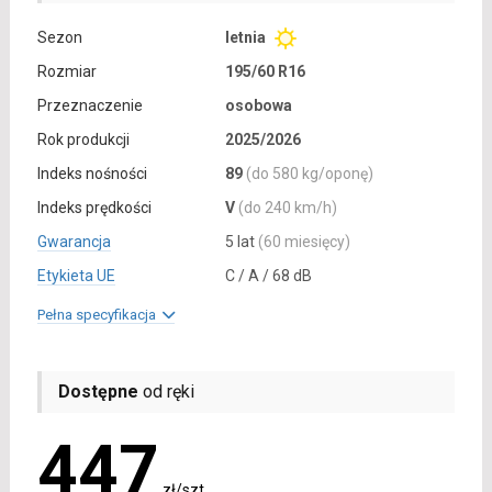
Sezon
letnia
Rozmiar
195/60 R16
Przeznaczenie
osobowa
Rok produkcji
2025/2026
Indeks nośności
89
(do 580 kg/oponę)
Indeks prędkości
V
(do 240 km/h)
Gwarancja
5 lat
(60 miesięcy)
Etykieta UE
C / A / 68 dB
Pełna specyfikacja
Dostępne
od ręki
447
zł/szt.