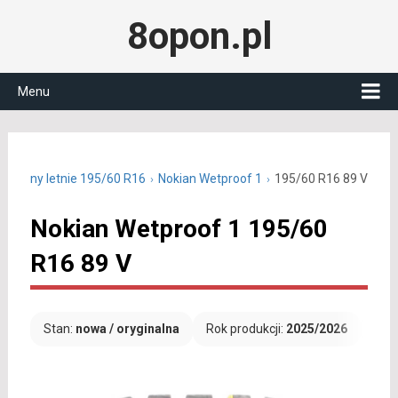
8opon.pl
Menu
Opony letnie 195/60 R16
Nokian Wetproof 1
195/60 R16 89 V
Nokian Wetproof 1 195/60
R16 89 V
Stan:
nowa / oryginalna
Rok produkcji:
2025/2026
Dar