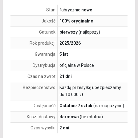
Stan
fabrycznie
nowe
Jakość
100% oryginalne
Gatunek
pierwszy
(najlepszy)
Rok produkcji
2025/2026
Gwarancja
5 lat
Dystrybucja
oficjalna w Polsce
Czas na zwrot
21 dni
Bezpieczeństwo
Każdą przesyłkę ubezpieczamy
do 10 000 zł
Dostępność
Ostatnie 7 sztuk
(na magazynie)
Koszt dostawy
darmowa
(bezpłatna)
Czas wysyłki
2 dni