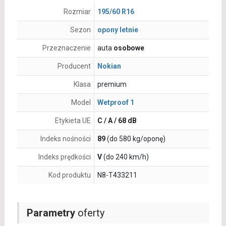
Rozmiar
195/60 R16
Sezon
opony letnie
Przeznaczenie
auta
osobowe
Producent
Nokian
Klasa
premium
Model
Wetproof 1
Etykieta UE
C / A / 68 dB
Indeks nośności
89
(do 580 kg/oponę)
Indeks prędkości
V
(do 240 km/h)
Kod produktu
N8-T433211
Parametry
oferty