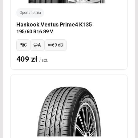
Opona letnia
Hankook Ventus Prime4 K135
195/60 R16 89 V
C
A
69 dB
409 zł
/ szt.