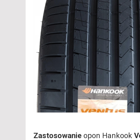
Zastosowanie
opon Hankook
V