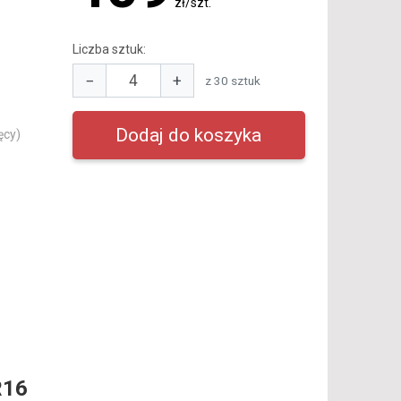
zł/szt.
Liczba sztuk:
−
+
z 30 sztuk
ęcy)
R16