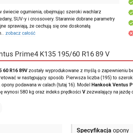
świecie ogumienia, obejmując szeroki wachlarz
dany, SUV-y i crossovery. Starannie dobrane parametry
jne sprawiają, że cechują się one doskonałą
m
...
zobacz całość
tus Prime4 K135 195/60 R16 89 V
5 60 R16 89V
zostały wyprodukowane z myślą o zapewnieniu b
etować w następujący sposób. Pierwsza liczba (195) to szeroko
ca opony podawana w calach (tutaj 16). Model
Hankook Ventus P
ę wynosi 580 kg oraz indeks prędkości
V
zezwalający na jazdę 
Specyfikacja
opony