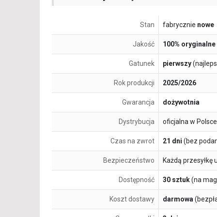
Stan
fabrycznie
nowe
Jakość
100% oryginalne
Gatunek
pierwszy
(najlep
Rok produkcji
2025/2026
Gwarancja
dożywotnia
Dystrybucja
oficjalna w Polsce
Czas na zwrot
21 dni
(bez podan
Bezpieczeństwo
Każdą przesyłkę 
Dostępność
30 sztuk
(na mag
Koszt dostawy
darmowa
(bezpł