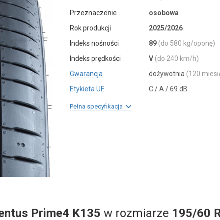
Przeznaczenie
osobowa
Rok produkcji
2025/2026
Indeks nośności
89
(do 580 kg/oponę)
Indeks prędkości
V
(do 240 km/h)
Gwarancja
dożywotnia
(120 miesi
Etykieta UE
C / A / 69 dB
Pełna specyfikacja
entus Prime4 K135
w rozmiarze
195/60 