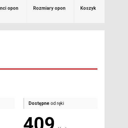
nci opon
Rozmiary opon
Koszyk
Dostępne
od ręki
409