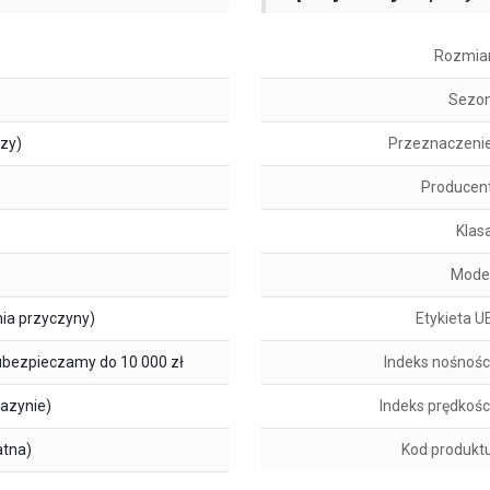
Rozmia
Sezo
szy)
Przeznaczeni
Producen
Klas
Mode
ia przyczyny)
Etykieta U
ubezpieczamy do 10 000 zł
Indeks nośnośc
azynie)
Indeks prędkośc
atna)
Kod produkt