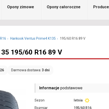
Opony zimowe
Opony całoroczne
Produce
 R16
Hankook Ventus Prime4 K135
195/60 R16 89 V
35 195/60 R16 89 V
026
Darmowa dostawa:
3 dni
Informacje
podstawowe
Sezon
letnia
Rozmiar
195/60 R16