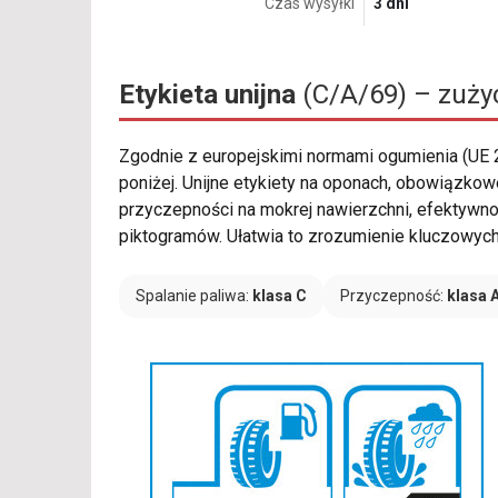
Czas wysyłki
3 dni
Etykieta unijna
(C/A/69) – zużyc
Zgodnie z europejskimi normami ogumienia (UE
poniżej. Unijne etykiety na oponach, obowiązko
przyczepności na mokrej nawierzchni, efektywn
piktogramów. Ułatwia to zrozumienie kluczowy
Spalanie paliwa:
klasa C
Przyczepność:
klasa 