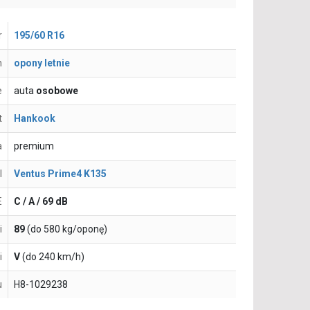
r
195/60 R16
n
opony letnie
e
auta
osobowe
t
Hankook
a
premium
l
Ventus Prime4 K135
E
C / A / 69 dB
i
89
(do 580 kg/oponę)
i
V
(do 240 km/h)
u
H8-1029238