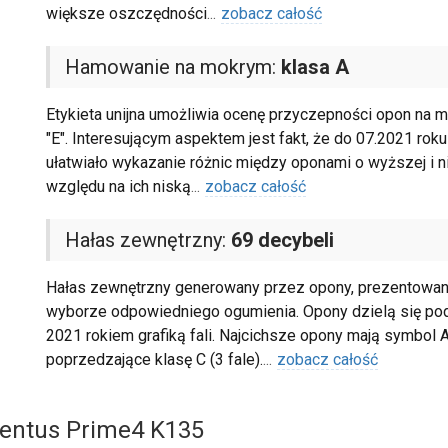
większe oszczędności
...
zobacz całość
Hamowanie na mokrym:
klasa A
Etykieta unijna umożliwia ocenę przyczepności opon na m
"E". Interesującym aspektem jest fakt, że do 07.2021 roku
ułatwiało wykazanie różnic między oponami o wyższej i n
względu na ich niską
...
zobacz całość
Hałas zewnętrzny:
69 decybeli
Hałas zewnętrzny generowany przez opony, prezentowany 
wyborze odpowiedniego ogumienia. Opony dzielą się pod
2021 rokiem grafiką fali. Najcichsze opony mają symbol A 
poprzedzające klasę C (3 fale).
...
zobacz całość
entus Prime4 K135