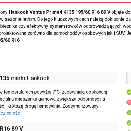
opony
Hankook Ventus Prime4 K135 195/60 R16 89 V
objęte do
w sezonie letnim. Do jego kluczowych cech należą dokładnie za
ad bieżnika czy efektywny system rowków odprowadzających wo
projektowana zarówno dla samochodów osobowych jak i SUV. Je
95/60 R16
.
K135
marki Hankook
 w temperaturach powyżej 7°C, zapewniają doskonałą
Specjalna mieszanka gumowa zwiększa odporność na
ność i krótszą drogę hamowania. Zoptymalizowany
cz całość
 R16 89 V