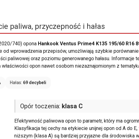
ie paliwa, przyczepność i hałas
 2020/740) opona
Hankook Ventus Prime4 K135 195/60 R16 8
we od wprowadzenia przepisów, umożliwiają szybkie porównanie
ości paliwowej oraz poziomu generowanego hałasu. Informacje 
ch właściwości opon nawet osobom niezaznajomionym z tematyk
A
Hałas:
69 decybeli
Opór toczenia:
klasa C
Efektywność paliwowa opon to parametr, który ma ogromn
Klasyfikacja tej cechy na etykiecie unijnej opon od A do 
niższym (klasa A) są bardziej przyjazne dla środowiska w