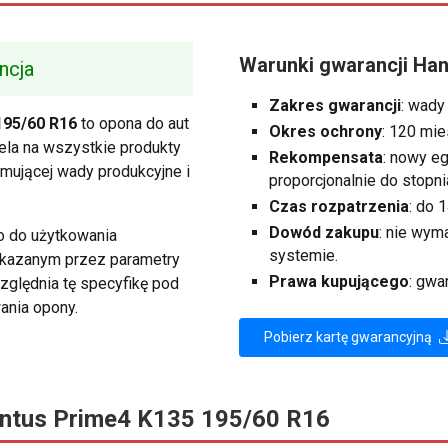
Warunki gwarancji Ha
ncja
Zakres gwarancji
: wady
195/60 R16
to opona do aut
Okres ochrony
: 120 mie
la na wszystkie produkty
Rekompensata
: nowy e
jmującej wady produkcyjne i
proporcjonalnie do stopni
Czas rozpatrzenia
: do 
Dowód zakupu
: nie wy
o do użytkowania
systemie.
skazanym przez parametry
Prawa kupującego
: gwa
zględnia tę specyfikę pod
ania opony.
Pobierz kartę gwarancyjną
ntus Prime4 K135 195/60 R16