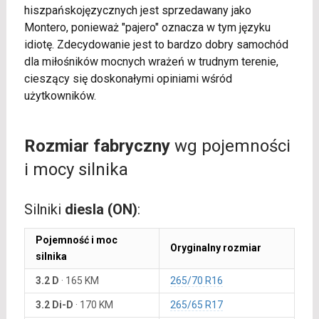
hiszpańskojęzycznych jest sprzedawany jako
Montero, ponieważ "pajero" oznacza w tym języku
idiotę. Zdecydowanie jest to bardzo dobry samochód
dla miłośników mocnych wrażeń w trudnym terenie,
cieszący się doskonałymi opiniami wśród
użytkowników.
Rozmiar fabryczny
wg pojemności
i mocy silnika
Silniki
diesla (ON)
:
Pojemność i moc
Oryginalny rozmiar
silnika
3.2 D
·
165 KM
265/70 R16
3.2 Di-D
·
170 KM
265/65 R17