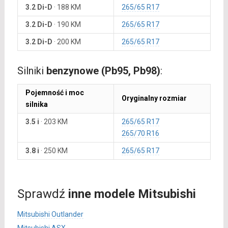
3.2 Di-D
·
188 KM
265/65 R17
3.2 Di-D
·
190 KM
265/65 R17
3.2 Di-D
·
200 KM
265/65 R17
Silniki
benzynowe (Pb95, Pb98)
:
Pojemność i moc
Oryginalny rozmiar
silnika
3.5 i
·
203 KM
265/65 R17
265/70 R16
3.8 i
·
250 KM
265/65 R17
Sprawdź
inne modele Mitsubishi
Mitsubishi Outlander