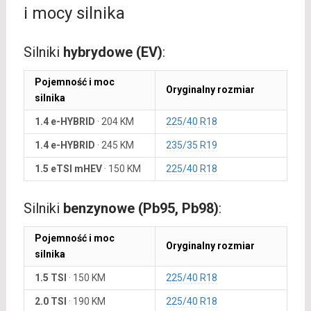
i mocy silnika
Silniki
hybrydowe (EV)
:
Pojemność i moc
Oryginalny rozmiar
silnika
1.4 e-HYBRID
·
204 KM
225/40 R18
1.4 e-HYBRID
·
245 KM
235/35 R19
1.5 eTSI mHEV
·
150 KM
225/40 R18
Silniki
benzynowe (Pb95, Pb98)
:
Pojemność i moc
Oryginalny rozmiar
silnika
1.5 TSI
·
150 KM
225/40 R18
2.0 TSI
·
190 KM
225/40 R18