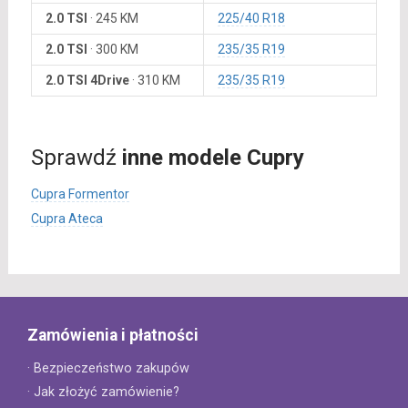
2.0 TSI
·
245 KM
225/40 R18
2.0 TSI
·
300 KM
235/35 R19
2.0 TSI 4Drive
·
310 KM
235/35 R19
Sprawdź
inne modele Cupry
Cupra Formentor
Cupra Ateca
Zamówienia i płatności
· Bezpieczeństwo zakupów
· Jak złożyć zamówienie?