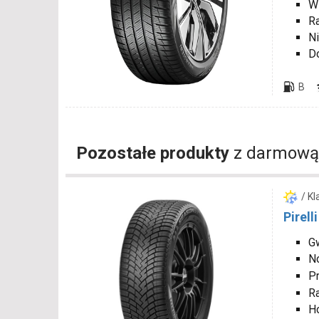
W
R
Ni
D
B
Pozostałe produkty
z darmową
/ K
Pirell
Gw
N
P
R
H