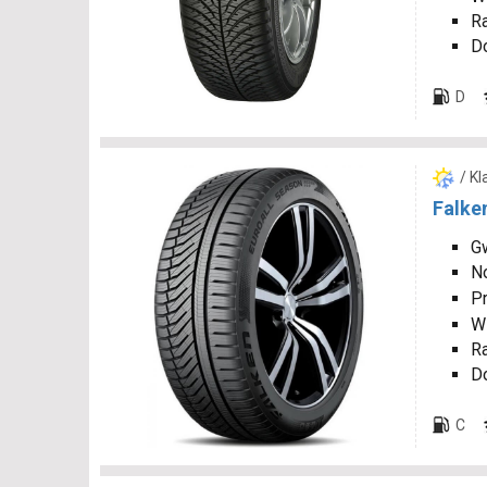
R
D
D
/ K
Falke
Gw
N
P
W
R
D
C