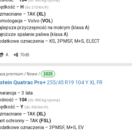
(do 900 kg/oponę)
rędkość –
H
(do 210 km/h)
zmacniane – TAK
(XL)
omologacja – Volvo (
VOL
)
ajlepsza przyczepność na mokrym (klasa A)
jniższe spalanie paliwa (klasa A)
odatkowe oznaczenia – KS, 3PMSF, M+S, ELECT
A
70dB
lasa premium / Nowe /
2025
stein Quatrac Pro+
255/45 R19 104 Y XL FR
arancja – 3 lata
ośność –
104
(do 900 kg/oponę)
rędkość –
Y
(do 300 km/h)
zmacniane – TAK
(XL)
ant ochronny – TAK
(FSL)
odatkowe oznaczenia – 3PMSF, M+S, EV