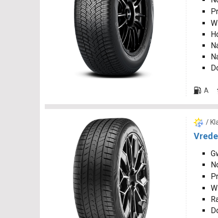
P
W
H
N
Na
D
A
/ K
Vrede
Gw
N
P
W
R
D