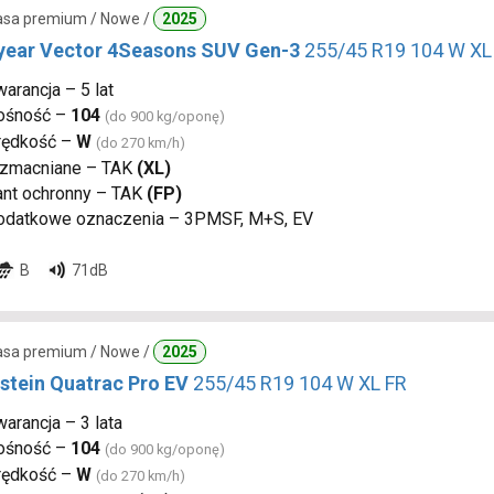
lasa premium / Nowe /
2025
ear Vector 4Seasons SUV Gen-3
255/45 R19 104 W XL
arancja – 5 lat
ośność –
104
(do 900 kg/oponę)
rędkość –
W
(do 270 km/h)
zmacniane – TAK
(XL)
ant ochronny – TAK
(FP)
odatkowe oznaczenia – 3PMSF, M+S, EV
B
71dB
lasa premium / Nowe /
2025
stein Quatrac Pro EV
255/45 R19 104 W XL FR
arancja – 3 lata
ośność –
104
(do 900 kg/oponę)
rędkość –
W
(do 270 km/h)