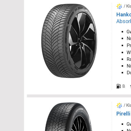
/ K
Hanko
Absor
G
N
P
W
R
Ni
D
B
/ K
Pirell
Gw
N