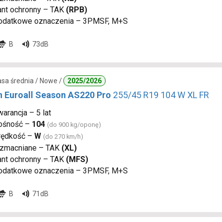
ant ochronny – TAK
(RPB)
odatkowe oznaczenia – 3PMSF, M+S
B
73dB
lasa średnia / Nowe /
2025/2026
n Euroall Season AS220 Pro
255/45 R19 104 W XL FR
arancja – 5 lat
ośność –
104
(do 900 kg/oponę)
rędkość –
W
(do 270 km/h)
zmacniane – TAK
(XL)
ant ochronny – TAK
(MFS)
odatkowe oznaczenia – 3PMSF, M+S
B
71dB