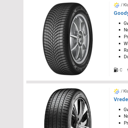
/ K
Goody
Gw
N
P
W
R
D
C
/ K
Vrede
Gw
N
P