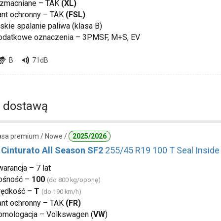
zmacniane – TAK
(XL)
ant ochronny – TAK
(FSL)
skie spalanie paliwa (klasa B)
odatkowe oznaczenia – 3PMSF, M+S, EV
B
71dB
 dostawą
lasa premium / Nowe /
2025/2026
i Cinturato All Season SF2
255/45 R19 100 T Seal Inside
arancja – 7 lat
ośność –
100
(do 800 kg/oponę)
rędkość –
T
(do 190 km/h)
ant ochronny – TAK
(FR)
omologacja – Volkswagen (
VW
)