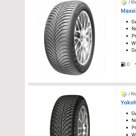
/ K
Maxxi
Gw
N
P
W
D
D
/ K
Yokoh
Gw
N
P
W