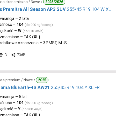
lasa ekonomiczna / Nowe /
2025/2026
s Premitra All Season AP3 SUV
255/45 R19 104 W XL
arancja – 2 lata
ośność –
104
(do 900 kg/oponę)
rędkość –
W
(do 270 km/h)
zmacniane – TAK
(XL)
odatkowe oznaczenia – 3PMSF, M+S
B
73dB
lasa premium / Nowe /
2025
ama BluEarth-4S AW21
255/45 R19 104 Y XL FR
arancja – 5 lat
ośność –
104
(do 900 kg/oponę)
rędkość –
Y
(do 300 km/h)
zmacniane – TAK
(XL)