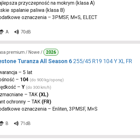
ajlepsza przyczepność na mokrym (klasa A)
skie spalanie paliwa (klasa B)
odatkowe oznaczenia – 3PMSF, M+S, ELECT
A
70dB
lasa premium / Nowe /
2026
estone Turanza All Season 6
255/45 R19 104 Y XL FR
arancja – 5 lat
ośność –
104
(do 900 kg/oponę)
rędkość –
Y
(do 300 km/h)
zmacniane – TAK
(XL)
ant ochronny – TAK
(FR)
odatkowe oznaczenia – Enliten, 3PMSF, M+S
B
71dB