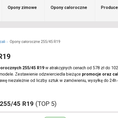
Opony zimowe
Opony całoroczne
Produce
cali
Opony całoroczne 255/45 R19
R19
łorocznych 255/45 R19
w atrakcyjnych cenach od 578 zł do 102
 modele. Zestawienie odzwierciedla bieżące
promocje oraz ca
wę niezależnie od liczby sztuk w zamówieniu, wysyłkę do 24h o
 255/45 R19
(TOP 5)