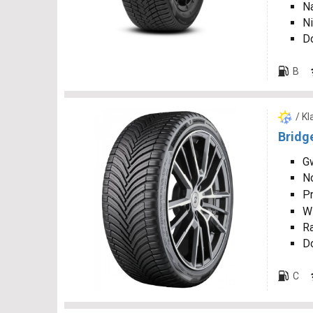
N
Ni
D
B
/ K
Bridg
Gw
N
P
W
R
D
C