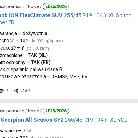
lasa premium / Nowe /
2025/2026
ok iON FlexClimate SUV
255/45 R19 104 Y XL Sound
ber FR
warancja – dożywotnia
ośność –
104
(do 900 kg/oponę)
rędkość –
Y
(do 300 km/h)
zmacniane – TAK
(XL)
ant ochronny – TAK
(FR)
skie spalanie paliwa (klasa B)
odatkowe oznaczenia – 3PMSF, M+S, EV
B
71dB
lasa premium / Nowe /
2025/2026
i Scorpion All Season SF2
255/45 R19 104 H XL VOL
arancja – 7 lat
ośność –
104