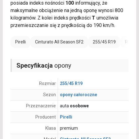
posiada indeks nośności
100
informujący, że
maksymalne obciążenie na jedną oponę wynosi 800
kilogramów. Z kolei indeks prędkości
T
umożliwia
przemieszczanie się z prędkością do 190 km/h.
Pirelli
Cinturato All Season SF2
255/45 R19
Rant o
Specyfikacja
opony
Rozmiar
255/45 R19
Sezon
opony całoroczne
Przeznaczenie
auta
osobowe
Producent
Pirelli
Klasa
premium