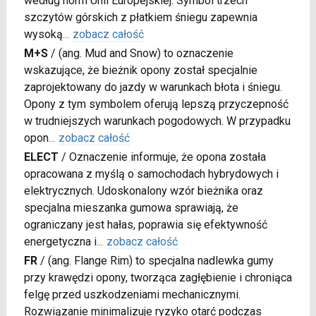
według norm Unii Europejskiej. Symbol trzech
szczytów górskich z płatkiem śniegu zapewnia
wysoką
...
zobacz całość
M+S
/
(ang. Mud and Snow) to oznaczenie
wskazujące, że bieżnik opony został specjalnie
zaprojektowany do jazdy w warunkach błota i śniegu.
Opony z tym symbolem oferują lepszą przyczepność
w trudniejszych warunkach pogodowych. W przypadku
opon
...
zobacz całość
ELECT
/
Oznaczenie informuje, że opona została
opracowana z myślą o samochodach hybrydowych i
elektrycznych. Udoskonalony wzór bieżnika oraz
specjalna mieszanka gumowa sprawiają, że
ograniczany jest hałas, poprawia się efektywność
energetyczna i
...
zobacz całość
FR
/
(ang. Flange Rim) to specjalna nadlewka gumy
przy krawędzi opony, tworząca zagłębienie i chroniąca
felgę przed uszkodzeniami mechanicznymi.
Rozwiązanie minimalizuje ryzyko otarć podczas