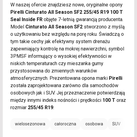
W naszej ofercie znajdziesz nowe, oryginalne opony
Pirelli Cinturato All Season SF2 255/45 R19 100 T
Seal Inside FR
objęte 7-letnią gwarancją producenta.
Model
Cinturato All Season SF2
stworzono z myślą
o użytkowaniu bez względu na porę roku. Świadczą o
tym takie cechy jak efektywny system drenażu
zapewniający kontrolę na mokrej nawierzchni, symbol
3PMSF informujący o wysokiej efektywności w
niskich temperaturach czy mieszanka gumy
przystosowana do zmiennych warunków
atmosferycznych. Prezentowana opona marki
Pirelli
została zaprojektowana zarówno dla samochodów
osobowych jak i SUV. Jej przeznaczenie potwierdzają
między innymi indeks nośności i prędkości
100 T
oraz
rozmiar
255/45 R19
.
wielosezonowa
całoroczna
osobowa
SUV
EV /