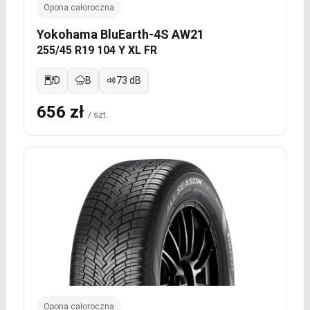
Opona całoroczna
Yokohama BluEarth-4S AW21
255/45 R19 104 Y XL FR
D
B
73 dB
656 zł
/ szt.
Opona całoroczna