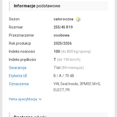
Informacje
podstawowe
Sezon
całoroczna
Rozmiar
255/45 R19
Przeznaczenie
osobowa
Rok produkcji
2025/2026
Indeks nośności
100
(do 800 kg/oponę)
Indeks prędkości
T
(do 190 km/h)
Gwarancja
7 lat
(84 miesiące)
Etykieta UE
B / A / 70 dB
Oznaczenia
VW, Seal Inside, 3PMSF, M+S,
ELECT, FR
Pełna specyfikacja