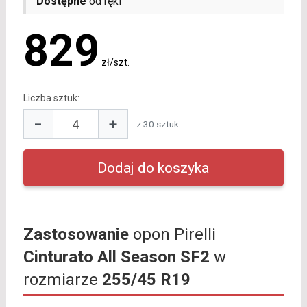
Dostępne
od ręki
829
zł/szt.
Liczba sztuk:
−
+
z 30 sztuk
Zastosowanie
opon Pirelli
Cinturato All Season SF2
w
rozmiarze
255/45 R19