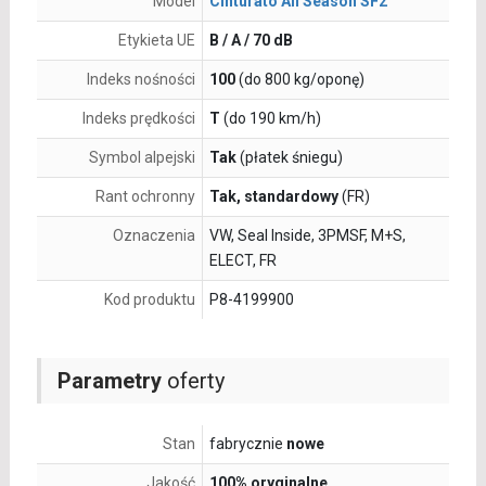
Model
Cinturato All Season SF2
Etykieta UE
B / A / 70 dB
Indeks nośności
100
(do 800 kg/oponę)
Indeks prędkości
T
(do 190 km/h)
Symbol alpejski
Tak
(płatek śniegu)
Rant ochronny
Tak, standardowy
(FR)
Oznaczenia
VW, Seal Inside, 3PMSF, M+S,
ELECT, FR
Kod produktu
P8-4199900
Parametry
oferty
Stan
fabrycznie
nowe
Jakość
100% oryginalne