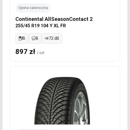
Opona całoroczna
Continental AllSeasonContact 2
255/45 R19 104 Y XL FR
B
B
72 dB
897 zł
/ szt.