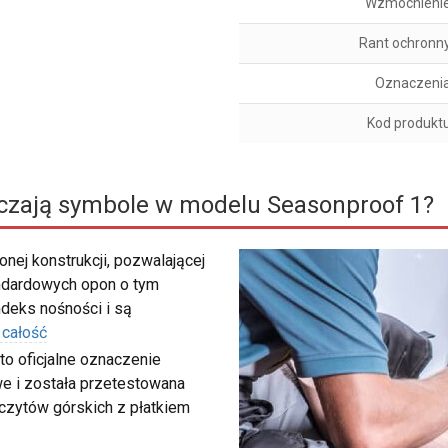
Wzmocnieni
Rant ochronn
Oznaczeni
Kod produkt
czają symbole w modelu Seasonproof 1?
nej konstrukcji, pozwalającej
ndardowych opon o tym
deks nośności i są
 całość
to oficjalne oznaczenie
e i została przetestowana
zczytów górskich z płatkiem