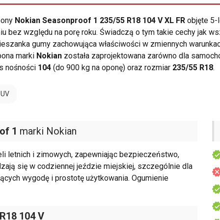
opony
Nokian Seasonproof 1 235/55 R18 104 V XL FR
objęte 5-
 bez względu na porę roku. Świadczą o tym takie cechy jak wsz
a mieszanka gumy zachowująca właściwości w zmiennych warunk
pona marki
Nokian
została zaprojektowana zarówno dla samocho
s nośności
104
(do 900 kg na oponę) oraz rozmiar
235/55 R18
.
SUV
of 1
marki Nokian
i letnich i zimowych, zapewniając bezpieczeństwo,
dzają się w codziennej jeździe miejskiej, szczególnie dla
niących wygodę i prostotę użytkowania. Ogumienie
 R18 104 V