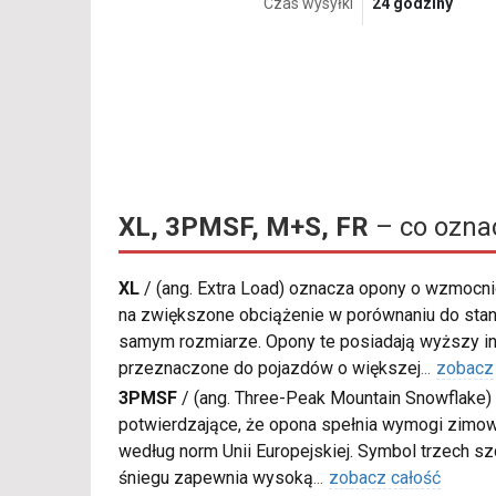
Czas wysyłki
24 godziny
XL, 3PMSF, M+S, FR
– co ozna
XL
/
(ang. Extra Load) oznacza opony o wzmocnio
na zwiększone obciążenie w porównaniu do sta
samym rozmiarze. Opony te posiadają wyższy in
przeznaczone do pojazdów o większej
...
zobacz
3PMSF
/
(ang. Three-Peak Mountain Snowflake) 
potwierdzające, że opona spełnia wymogi zimow
według norm Unii Europejskiej. Symbol trzech s
śniegu zapewnia wysoką
...
zobacz całość