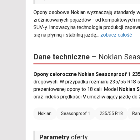
Opony osobowe Nokian wyznaczają standardy w s
zróżnicowanych pojazdów - od kompaktowych mo
SUV-y. Innowacyjna technologia produkcji zapew
się na płynną i stabilną jazdę
...
zobacz całość
Dane techniczne
– Nokian Seas
Opony całoroczne Nokian Seasonproof 1 235
drogowych. W przypadku rozmiaru 235/55 R18 sz
prezentowanej opony to 18 cali. Model
Nokian 
oraz indeks prędkości
V
umożliwiający jazdę do 
Nokian
Seasonproof 1
235/55 R18
Ran
Parametry
oferty