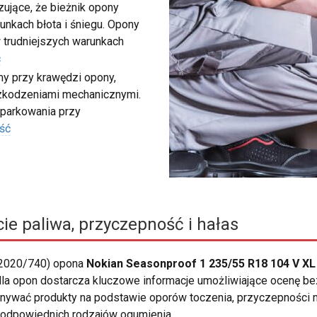
ujące, że bieżnik opony
unkach błota i śniegu. Opony
 trudniejszych warunkach
ć
my przy krawędzi opony,
szkodzeniami mechanicznymi.
 parkowania przy
ść
ie paliwa, przyczepność i hałas
 2020/740) opona
Nokian Seasonproof 1 235/55 R18 104 V XL
la opon dostarcza kluczowe informacje umożliwiające ocenę bez
ać produkty na podstawie oporów toczenia, przyczepności n
j odpowiednich rodzajów ogumienia.