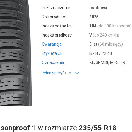
Przeznaczenie
osobowa
Rok produkcji
2025
Indeks nośności
104
(do 900 kg/oponę)
Indeks prędkości
V
(do 240 km/h)
Gwarancja
5 lat
(60 miesięcy)
Etykieta UE
B / B / 72 dB
Oznaczenia
XL, 3PMSF, M+S, FR
Pełna specyfikacja
sonproof 1
w rozmiarze
235/55 R18