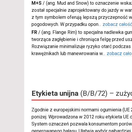
M+S
/
(ang. Mud and Snow) to oznaczenie wskaz
został specjalnie zaprojektowany do jazdy w war
z tym symbolem oferują lepszą przyczepność w
pogodowych. W przypadku opon
...
zobacz całoś
FR
/
(ang. Flange Rim) to specjalna nadlewka gu
tworząca zagłębienie i chroniąca felgę przed u
Rozwiązanie minimalizuje ryzyko otarć podczas
krawężnikach lub manewrowania w
...
zobacz cało
Etykieta unijna
(B/B/72) – zużyc
Zgodnie z europejskimi normami ogumienia (UE
poniżej. Wprowadzona w 2012 roku etykieta UE d
System oznaczeń pozwala konsumentom porównyw
generowanego hałasu. Ułatwia wybór najbardzie