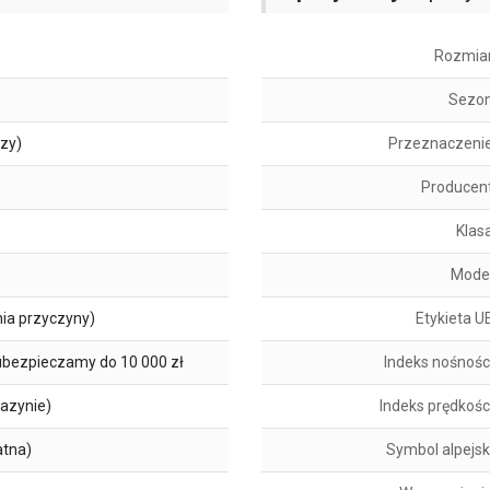
Rozmia
Sezo
szy)
Przeznaczeni
Producen
Klas
Mode
ia przyczyny)
Etykieta U
ubezpieczamy do 10 000 zł
Indeks nośnośc
azynie)
Indeks prędkośc
atna)
Symbol alpejsk