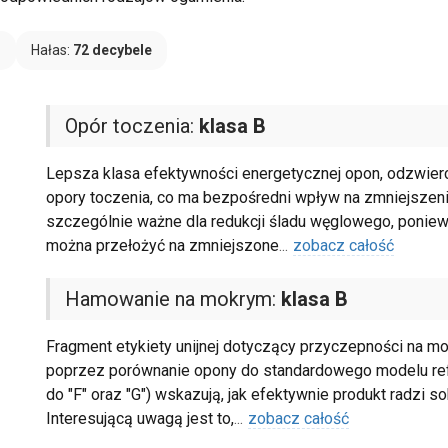
B
Hałas:
72 decybele
Opór toczenia:
klasa B
Lepsza klasa efektywności energetycznej opon, odzwierci
opory toczenia, co ma bezpośredni wpływ na zmniejszenie 
szczególnie ważne dla redukcji śladu węglowego, poniewa
można przełożyć na zmniejszone
...
zobacz całość
Hamowanie na mokrym:
klasa B
Fragment etykiety unijnej dotyczący przyczepności na mo
poprzez porównanie opony do standardowego modelu refer
do "F" oraz "G") wskazują, jak efektywnie produkt radzi 
Interesującą uwagą jest to,
...
zobacz całość