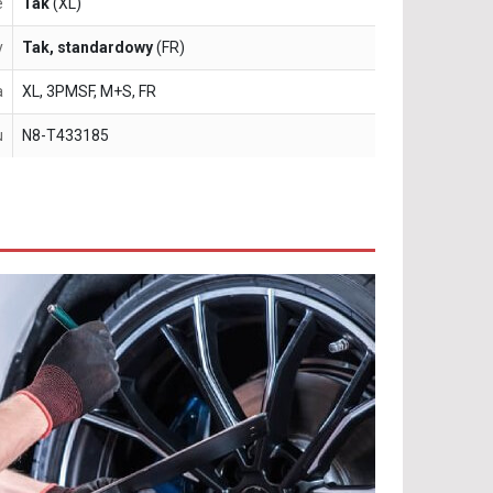
e
Tak
(XL)
y
Tak, standardowy
(FR)
a
XL, 3PMSF, M+S, FR
u
N8-T433185