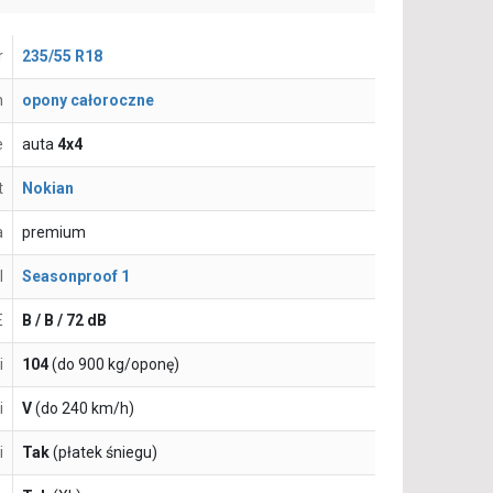
r
235/55 R18
n
opony całoroczne
e
auta
4x4
t
Nokian
a
premium
l
Seasonproof 1
E
B / B / 72 dB
i
104
(do 900 kg/oponę)
i
V
(do 240 km/h)
i
Tak
(płatek śniegu)