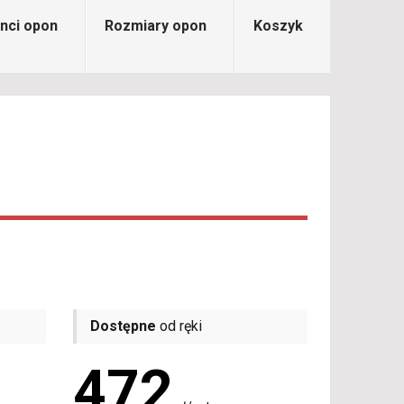
nci opon
Rozmiary opon
Koszyk
Dostępne
od ręki
472