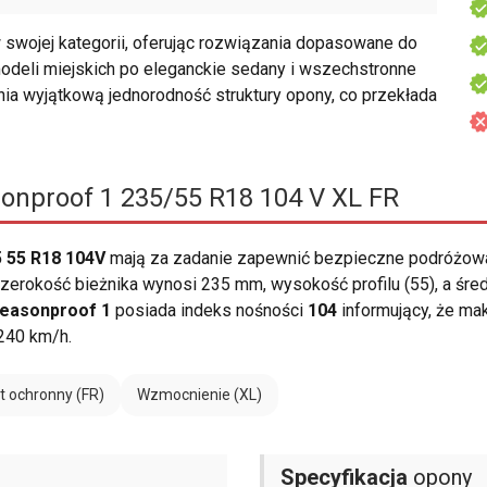
wojej kategorii, oferując rozwiązania dopasowane do
deli miejskich po eleganckie sedany i wszechstronne
nia wyjątkową jednorodność struktury opony, co przekłada
onproof 1 235/55 R18 104 V XL FR
 55 R18 104V
mają za zadanie zapewnić bezpieczne podróżowa
erokość bieżnika wynosi 235 mm, wysokość profilu (55), a śre
Seasonproof 1
posiada indeks nośności
104
informujący, że ma
240 km/h.
t ochronny (FR)
Wzmocnienie (XL)
Specyfikacja
opony