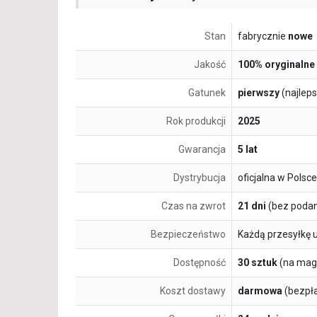
Stan
fabrycznie
nowe
Jakość
100% oryginalne
Gatunek
pierwszy
(najlep
Rok produkcji
2025
Gwarancja
5 lat
Dystrybucja
oficjalna w Polsce
Czas na zwrot
21 dni
(bez podan
Bezpieczeństwo
Każdą przesyłkę 
Dostępność
30 sztuk
(na mag
Koszt dostawy
darmowa
(bezpł