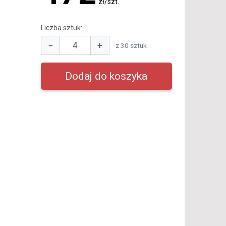
zł/szt.
Liczba sztuk:
−
+
z 30 sztuk