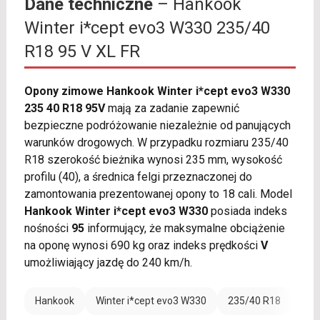
Dane techniczne
– Hankook
Winter i*cept evo3 W330 235/40
R18 95 V XL FR
Opony zimowe Hankook Winter i*cept evo3 W330
235 40 R18 95V
mają za zadanie zapewnić
bezpieczne podróżowanie niezależnie od panujących
warunków drogowych. W przypadku rozmiaru 235/40
R18 szerokość bieżnika wynosi 235 mm, wysokość
profilu (40), a średnica felgi przeznaczonej do
zamontowania prezentowanej opony to 18 cali. Model
Hankook Winter i*cept evo3 W330
posiada indeks
nośności
95
informujący, że maksymalne obciążenie
na oponę wynosi 690 kg oraz indeks prędkości
V
umożliwiający jazdę do 240 km/h.
Hankook
Winter i*cept evo3 W330
235/40 R18
Ran