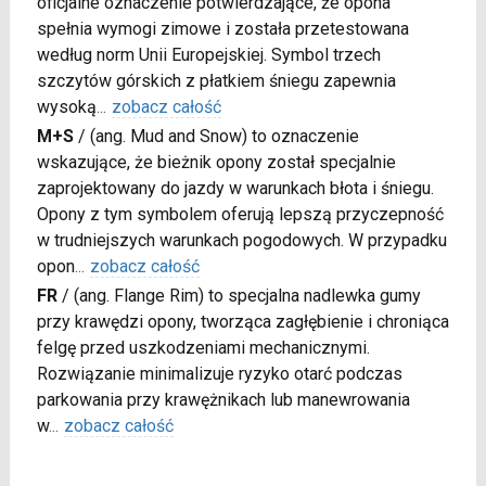
oficjalne oznaczenie potwierdzające, że opona
spełnia wymogi zimowe i została przetestowana
według norm Unii Europejskiej. Symbol trzech
szczytów górskich z płatkiem śniegu zapewnia
wysoką
...
zobacz całość
M+S
/
(ang. Mud and Snow) to oznaczenie
wskazujące, że bieżnik opony został specjalnie
zaprojektowany do jazdy w warunkach błota i śniegu.
Opony z tym symbolem oferują lepszą przyczepność
w trudniejszych warunkach pogodowych. W przypadku
opon
...
zobacz całość
FR
/
(ang. Flange Rim) to specjalna nadlewka gumy
przy krawędzi opony, tworząca zagłębienie i chroniąca
felgę przed uszkodzeniami mechanicznymi.
Rozwiązanie minimalizuje ryzyko otarć podczas
parkowania przy krawężnikach lub manewrowania
w
...
zobacz całość