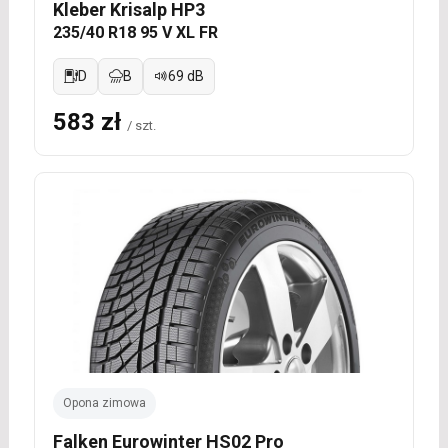
Kleber Krisalp HP3
235/40 R18 95 V XL FR
D
B
69 dB
583 zł
/ szt.
Opona zimowa
Falken Eurowinter HS02 Pro