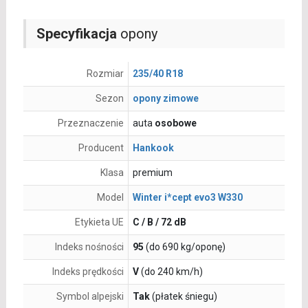
Specyfikacja
opony
Rozmiar
235/40 R18
Sezon
opony zimowe
Przeznaczenie
auta
osobowe
Producent
Hankook
Klasa
premium
Model
Winter i*cept evo3 W330
Etykieta UE
C / B / 72 dB
Indeks nośności
95
(do 690 kg/oponę)
Indeks prędkości
V
(do 240 km/h)
Symbol alpejski
Tak
(płatek śniegu)