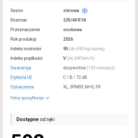
Sezon
zimowa
Rozmiar
235/40 R18
Przeznaczenie
osobowa
Rok produkcji
2026
Indeks nośności
95
(do 690 kg/oponę)
Indeks prędkości
V
(do 240 km/h)
Gwarancja
dożywotnia
(120 miesięcy)
Etykieta UE
C / B / 72 dB
Oznaczenia
XL, 3PMSF, M+S, FR
Pełna specyfikacja
Dostępne
od ręki