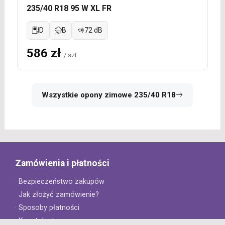
235/40 R18 95 W XL FR
D
B
72 dB
586 zł
/ szt.
Wszystkie opony zimowe 235/40 R18
Zamówienia i płatności
· Bezpieczeństwo zakupów
· Jak złożyć zamówienie?
· Sposoby płatności
· Koszt dostawy