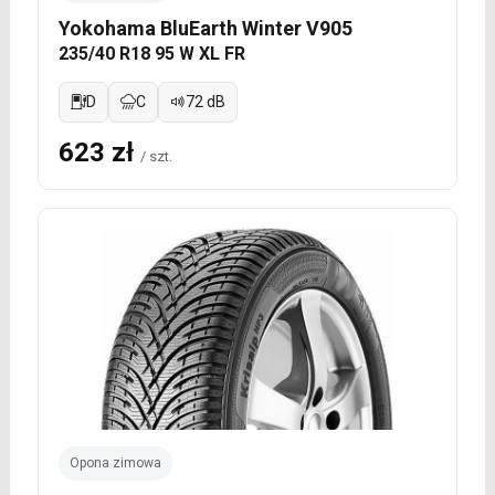
Yokohama BluEarth Winter V905
235/40 R18 95 W XL FR
D
C
72 dB
623 zł
/ szt.
Opona zimowa