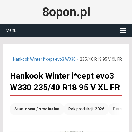
8opon.pl
Menu
0 R18
Hankook Winter i*cept evo3 W330
235/40 R18 95 V XL FR
Hankook Winter i*cept evo3
W330 235/40 R18 95 V XL FR
Stan:
nowa / oryginalna
Rok produkcji:
2026
Darmowa 