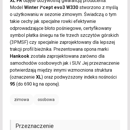
XL FR
objęte dożywotnią gwarancją producenta.
Model
Winter i*cept evo3 W330
stworzono z myślą
o użytkowaniu w sezonie zimowym. Świadczą o tym
takie cechy jak specjalne rowki efektywnie
odprowadzające błoto pośniegowe, certyfikowany
symbol płatka śniegu na tle trzech szczytów górskich
(3PMSF) czy specjalnie zaprojektowany dla lepszej
trakcji profil bieżnika. Prezentowana opona marki
Hankook
została zaprojektowana zarówno dla
samochodów osobowych jak i SUV. Jej przeznaczenie
potwierdzają między innymi wzmocniona struktura
(oznaczenie
XL
) oraz podwyższony indeks nośności
95
(do 690 kg na oponę).
zimowa
osobowa
Przeznaczenie