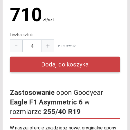
710
zł/szt.
Liczba sztuk:
−
+
z 12 sztuk
Zastosowanie
opon Goodyear
Eagle F1 Asymmetric 6
w
rozmiarze
255/40 R19
W naszej ofercie znajdziesz nowe, oryginalne opony