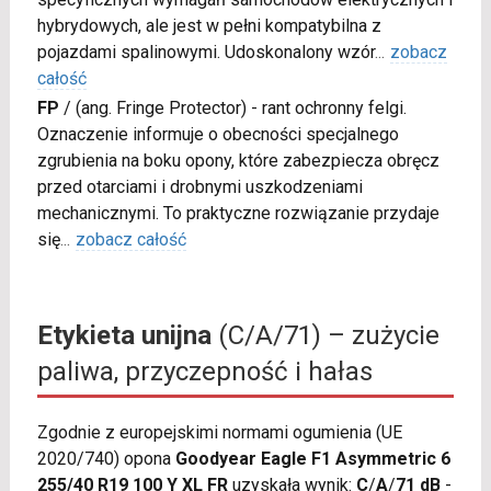
hybrydowych, ale jest w pełni kompatybilna z
pojazdami spalinowymi. Udoskonalony wzór
...
zobacz
całość
FP
/
(ang. Fringe Protector) - rant ochronny felgi.
Oznaczenie informuje o obecności specjalnego
zgrubienia na boku opony, które zabezpiecza obręcz
przed otarciami i drobnymi uszkodzeniami
mechanicznymi. To praktyczne rozwiązanie przydaje
się
...
zobacz całość
Etykieta unijna
(C/A/71) – zużycie
paliwa, przyczepność i hałas
Zgodnie z europejskimi normami ogumienia (UE
2020/740) opona
Goodyear Eagle F1 Asymmetric 6
255/40 R19 100 Y XL FR
uzyskała wynik:
C
/
A
/
71 dB
-