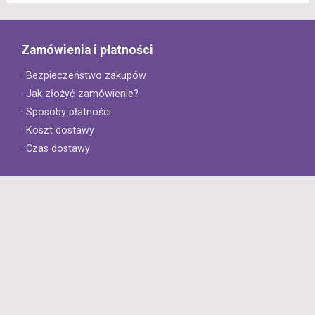
Zamówienia i płatności
· Bezpieczeństwo zakupów
· Jak złożyć zamówienie?
· Sposoby płatności
· Koszt dostawy
· Czas dostawy
Obsługa klienta
· Zwroty
· Reklamacje
· Najczęściej zadawane pytania
· Gwarancja na opony
· Kontakt