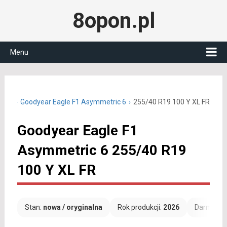
8opon.pl
Menu
 R19
Goodyear Eagle F1 Asymmetric 6
255/40 R19 100 Y XL FR
Goodyear Eagle F1
Asymmetric 6 255/40 R19
100 Y XL FR
Stan:
nowa / oryginalna
Rok produkcji:
2026
Darmowa 