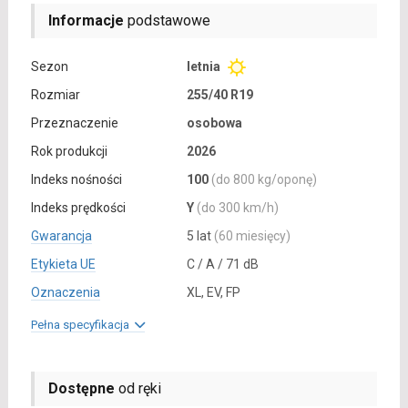
Informacje
podstawowe
Sezon
letnia
Rozmiar
255/40 R19
Przeznaczenie
osobowa
Rok produkcji
2026
Indeks nośności
100
(do 800 kg/oponę)
Indeks prędkości
Y
(do 300 km/h)
Gwarancja
5 lat
(60 miesięcy)
Etykieta UE
C / A / 71 dB
Oznaczenia
XL, EV, FP
Pełna specyfikacja
Dostępne
od ręki