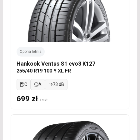
Opona letnia
Hankook Ventus S1 evo3 K127
255/40 R19 100 Y XL FR
C
A
73 dB
699 zł
/ szt.