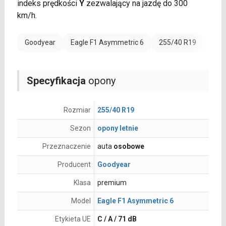
indeks prędkości
Y
zezwalający na jazdę do 300
km/h.
Goodyear
Eagle F1 Asymmetric 6
255/40 R19
Rant
Specyfikacja
opony
Rozmiar
255/40 R19
Sezon
opony letnie
Przeznaczenie
auta
osobowe
Producent
Goodyear
Klasa
premium
Model
Eagle F1 Asymmetric 6
Etykieta UE
C / A / 71 dB