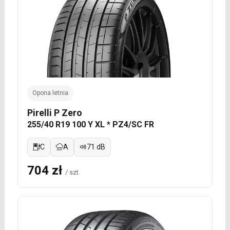
Opona letnia
Pirelli P Zero
255/40 R19 100 Y XL * PZ4/SC FR
C
A
71 dB
704 zł
/ szt.