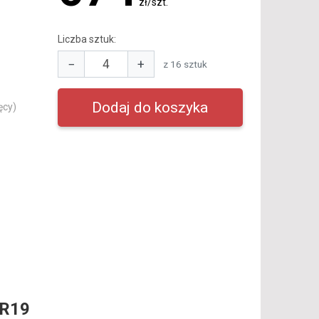
zł/szt.
Liczba sztuk:
−
+
z 16 sztuk
ęcy)
 R19