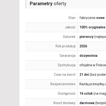
Parametry
oferty
Stan
fabrycznie
nowe
Jakość
100% oryginalne
Gatunek
pierwszy
(najlep
Rok produkcji
2026
Gwarancja
dożywotnia
Dystrybucja
oficjalna w Polsce
Czas na zwrot
21 dni
(bez podan
Bezpieczeństwo
Każdą przesyłkę 
Dostępność
16 sztuk
(na mag
Koszt dostawy
darmowa
(bezpł