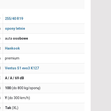
r
255/40 R19
n
opony letnie
e
auta
osobowe
t
Hankook
a
premium
l
Ventus S1 evo3 K127
E
A / A / 69 dB
i
100
(do 800 kg/oponę)
i
Y
(do 300 km/h)
e
Tak
(XL)