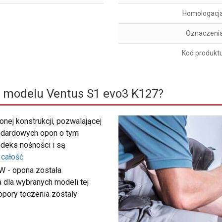
Homologacj
Oznaczeni
Kod produkt
 modelu Ventus S1 evo3 K127?
nej konstrukcji, pozwalającej
ndardowych opon o tym
deks nośności i są
 całość
W - opona została
 dla wybranych modeli tej
 opory toczenia zostały