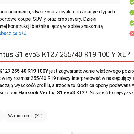
ria ogumienia, stworzona z myślą o rozmaitych typach
portowe coupe, SUV-y oraz crossovery. Dzięki
j konstrukcji bieżnika łączą w sobie znakomitą
obacz całość
tus S1 evo3 K127 255/40 R19 100 Y XL *
K127 255 40 R19 100Y
jest zagwarantowanie właściwego pozi
owany rozmiar 255/40 R19 należy interpretować w następujący 
aczają wysokość profilu, a trzecia to średnica opony podawana w
ości opon
Hankook Ventus S1 evo3 K127
. Nośność to najwyższ
Wzmocnienie (XL)