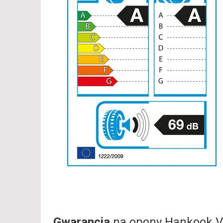
Gwarancja
na opony Hankook V