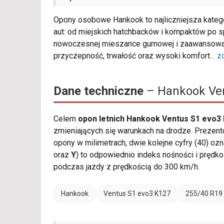
Opony osobowe Hankook to najliczniejsza katego
aut: od miejskich hatchbacków i kompaktów po s
nowoczesnej mieszance gumowej i zaawansowane
przyczepność, trwałość oraz wysoki komfort
...
z
Dane techniczne
– Hankook Ven
Celem
opon letnich Hankook Ventus S1 evo3 
zmieniających się warunkach na drodze. Prezent
opony w milimetrach, dwie kolejne cyfry (40) ozn
oraz
Y
) to odpowiednio indeks nośności i prędk
podczas jazdy z prędkością do 300 km/h.
Hankook
Ventus S1 evo3 K127
255/40 R19