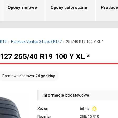
Opony zimowe
Opony całoroczne
Produce
 R19
Hankook Ventus S1 evo3 K127
255/40 R19 100 Y XL *
127 255/40 R19 100 Y XL *
Darmowa dostawa:
24 godziny
Informacje
podstawowe
Sezon
letnia
Rozmiar
255/40 R19