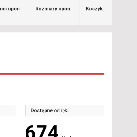
nci opon
Rozmiary opon
Koszyk
Dostępne
od ręki
674