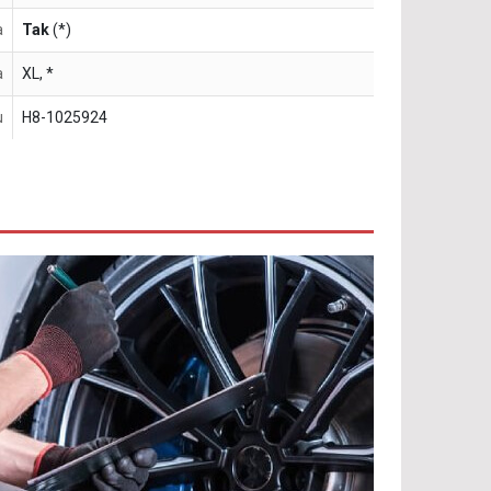
a
Tak
(*)
a
XL, *
u
H8-1025924