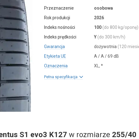
Przeznaczenie
osobowa
Rok produkcji
2026
Indeks nośności
100
(do 800 kg/oponę)
Indeks prędkości
Y
(do 300 km/h)
Gwarancja
dożywotnia
(120 miesi
Etykieta UE
A / A / 69 dB
Oznaczenia
XL, *
Pełna specyfikacja
entus S1 evo3 K127
w rozmiarze
255/40