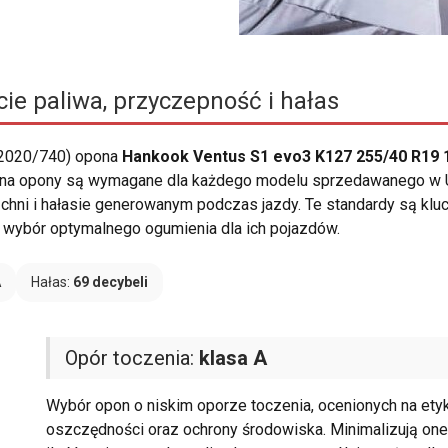
ie paliwa, przyczepność i hałas
 2020/740) opona
Hankook Ventus S1 evo3 K127 255/40 R19 1
ty na opony są wymagane dla każdego modelu sprzedawanego w Uni
zchni i hałasie generowanym podczas jazdy. Te standardy są klu
wybór optymalnego ogumienia dla ich pojazdów.
A
Hałas:
69 decybeli
Opór toczenia:
klasa A
Wybór opon o niskim oporze toczenia, ocenionych na etykie
oszczędności oraz ochrony środowiska. Minimalizują one 