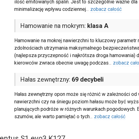
ilość emitowanych spalin. Jest to szczególnie ważne dl
minimalizację wpływu codziennej
...
zobacz całość
Hamowanie na mokrym:
klasa A
Hamowanie na mokrej nawierzchni to kluczowy parametr na
zdolnościach utrzymania maksymalnego bezpieczeństwa w
(najlepsza przyczepność i najkrótsza droga hamowania) do
kierowców zwraca obecnie uwagę podczas
...
zobacz cał
Hałas zewnętrzny:
69 decybeli
Hałas zewnętrzny opon może się różnić w zależności od 
nawierzchni czy na śniegu poziom hałasu może być wyższ
planujących podróże w różnych warunkach pogodowych. Et
szumów, ale warto pamiętać o tych
...
zobacz całość
entus S1 evo3 K127