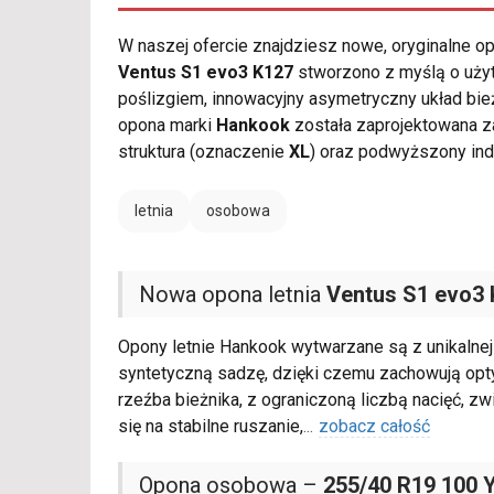
W naszej ofercie znajdziesz nowe, oryginalne 
Ventus S1 evo3 K127
stworzono z myślą o użyt
poślizgiem, innowacyjny asymetryczny układ bi
opona marki
Hankook
została zaprojektowana z
struktura (oznaczenie
XL
) oraz podwyższony in
letnia
osobowa
Nowa opona letnia
Ventus S1 evo3
Opony letnie Hankook wytwarzane są z unikalnej 
syntetyczną sadzę, dzięki czemu zachowują opt
rzeźba bieżnika, z ograniczoną liczbą nacięć, z
się na stabilne ruszanie,
...
zobacz całość
Opona osobowa –
255/40 R19 100 