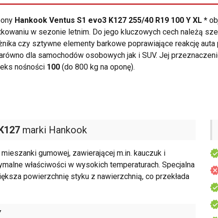
opony
Hankook Ventus S1 evo3 K127 255/40 R19 100 Y XL *
ob
kowaniu w sezonie letnim. Do jego kluczowych cech należą szer
eżnika czy sztywne elementy barkowe poprawiające reakcję aut
arówno dla samochodów osobowych jak i SUV. Jej przeznaczen
deks nośności
100
(do 800 kg na oponę).
 K127
marki Hankook
mieszanki gumowej, zawierającej m.in. kauczuk i
ymalne właściwości w wysokich temperaturach. Specjalna
większa powierzchnię styku z nawierzchnią, co przekłada
Y