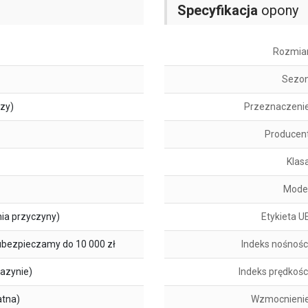
Specyfikacja
opony
Rozmia
Sezo
szy)
Przeznaczeni
Producen
Klas
Mode
ia przyczyny)
Etykieta U
ubezpieczamy do 10 000 zł
Indeks nośnośc
azynie)
Indeks prędkośc
atna)
Wzmocnieni