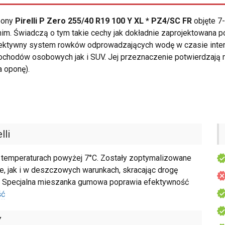
opony
Pirelli P Zero 255/40 R19 100 Y XL * PZ4/SC FR
objęte 7
im. Świadczą o tym takie cechy jak dokładnie zaprojektowana po
efektywny system rowków odprowadzających wodę w czasie int
chodów osobowych jak i SUV. Jej przeznaczenie potwierdzają 
a oponę).
lli
rzy temperaturach powyżej 7°C. Zostały zoptymalizowane
, jak i w deszczowych warunkach, skracając drogę
. Specjalna mieszanka gumowa poprawia efektywność
ść
Y