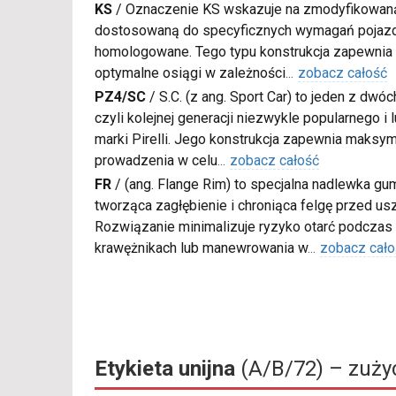
KS
/
Oznaczenie KS wskazuje na zmodyfikowaną
dostosowaną do specyficznych wymagań pojazdó
homologowane. Tego typu konstrukcja zapewnia l
optymalne osiągi w zależności
...
zobacz całość
PZ4/SC
/
S.C. (z ang. Sport Car) to jeden z dwó
czyli kolejnej generacji niezwykle popularnego i
marki Pirelli. Jego konstrukcja zapewnia maksy
prowadzenia w celu
...
zobacz całość
FR
/
(ang. Flange Rim) to specjalna nadlewka gu
tworząca zagłębienie i chroniąca felgę przed u
Rozwiązanie minimalizuje ryzyko otarć podczas
krawężnikach lub manewrowania w
...
zobacz cało
Etykieta unijna
(A/B/72) – zużyc