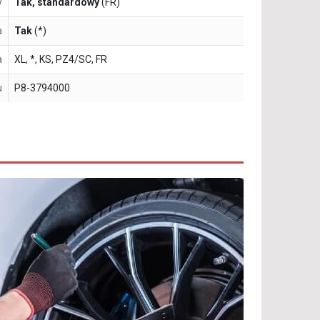
y
Tak, standardowy
(FR)
a
Tak
(*)
a
XL, *, KS, PZ4/SC, FR
u
P8-3794000