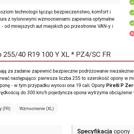
oziom technologii łącząc bezpieczeństwo, komfort i
tura z nylonowymi wzmocnieniami zapewnia optymalne
 - od mniejszych aut miejskich po przestronne VAN-y i
ro 255/40 R19 100 Y XL * PZ4/SC FR
ają za zadanie zapewnić bezpieczne podróżowanie niezależnie
ać następująco: pierwsza liczba 255 to szerokość opony w mili
ć oponę - w tym przypadku wynosi ona 19 cali. Opony
Pirelli P Ze
prędkością do 300 km/h pojedyncza opona wytrzyma obciążenie
y (FR)
Wzmocnienie (XL)
Specyfikacja
opony