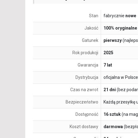
Stan
fabrycznie
nowe
Jakość
100% oryginalne
Gatunek
pierwszy
(najlep
Rok produkcji
2025
Gwarancja
7 lat
Dystrybucja
oficjalna w Polsce
Czas na zwrot
21 dni
(bez podan
Bezpieczeństwo
Każdą przesyłkę 
Dostępność
16 sztuk
(na mag
Koszt dostawy
darmowa
(bezpł