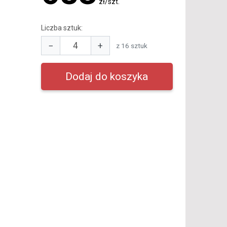
zł/szt.
Liczba sztuk:
−
+
z 16 sztuk