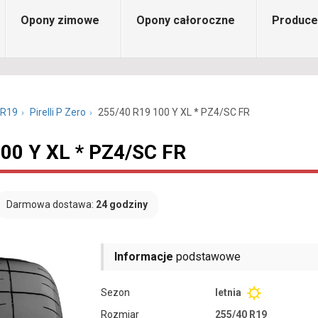
Opony zimowe
Opony całoroczne
Produce
 R19
Pirelli P Zero
255/40 R19 100 Y XL * PZ4/SC FR
100 Y XL * PZ4/SC FR
Darmowa dostawa:
24 godziny
Informacje
podstawowe
Sezon
letnia
Rozmiar
255/40 R19