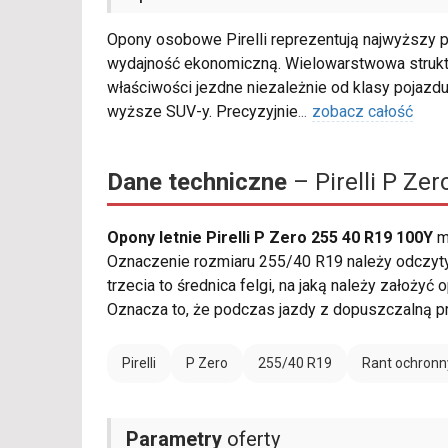
Opony osobowe Pirelli reprezentują najwyższy p
wydajność ekonomiczną. Wielowarstwowa struk
właściwości jezdne niezależnie od klasy pojazdu
wyższe SUV-y. Precyzyjnie
...
zobacz całość
Dane techniczne
– Pirelli P Ze
Opony letnie Pirelli P Zero 255 40 R19 100Y
m
Oznaczenie rozmiaru 255/40 R19 należy odczytyw
trzecia to średnica felgi, na jaką należy założy
Oznacza to, że podczas jazdy z dopuszczalną 
Pirelli
P Zero
255/40 R19
Rant ochronn
Parametry
oferty