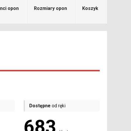
nci opon
Rozmiary opon
Koszyk
Dostępne
od ręki
683