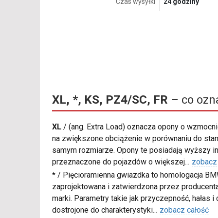
Czas wysyłki
24 godziny
XL, *, KS, PZ4/SC, FR
– co ozn
XL
/
(ang. Extra Load) oznacza opony o wzmocnio
na zwiększone obciążenie w porównaniu do sta
samym rozmiarze. Opony te posiadają wyższy in
przeznaczone do pojazdów o większej
...
zobacz
*
/
Pięcioramienna gwiazdka to homologacja BM
zaprojektowana i zatwierdzona przez producenta
marki. Parametry takie jak przyczepność, hałas i
dostrojone do charakterystyki
...
zobacz całość