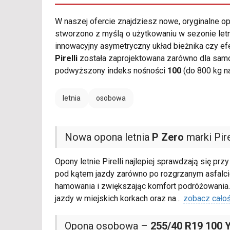
W naszej ofercie znajdziesz nowe, oryginalne 
stworzono z myślą o użytkowaniu w sezonie letn
innowacyjny asymetryczny układ bieżnika czy 
Pirelli
została zaprojektowana zarówno dla samo
podwyższony indeks nośności
100
(do 800 kg n
letnia
osobowa
Nowa opona letnia
P Zero
marki Pire
Opony letnie Pirelli najlepiej sprawdzają się p
pod kątem jazdy zarówno po rozgrzanym asfalcie
hamowania i zwiększając komfort podróżowania
jazdy w miejskich korkach oraz na
...
zobacz cało
Opona osobowa –
255/40 R19 100 