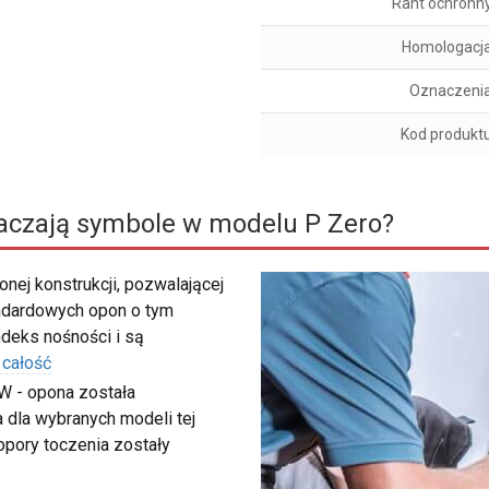
Rant ochronn
Homologacj
Oznaczeni
Kod produkt
aczają symbole w modelu P Zero?
nej konstrukcji, pozwalającej
ndardowych opon o tym
deks nośności i są
 całość
W - opona została
 dla wybranych modeli tej
 opory toczenia zostały