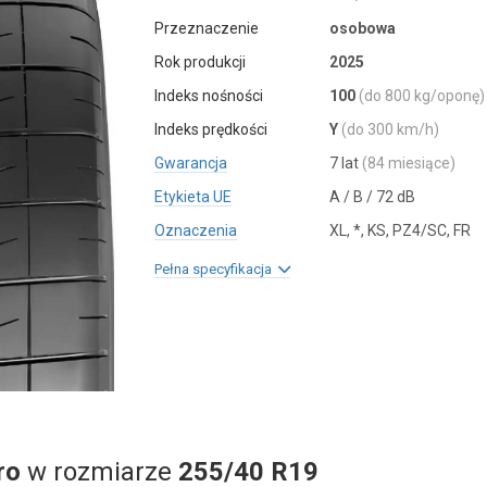
Przeznaczenie
osobowa
Rok produkcji
2025
Indeks nośności
100
(do 800 kg/oponę)
Indeks prędkości
Y
(do 300 km/h)
Gwarancja
7 lat
(84 miesiące)
Etykieta UE
A / B / 72 dB
Oznaczenia
XL, *, KS, PZ4/SC, FR
Pełna specyfikacja
ro
w rozmiarze
255/40 R19