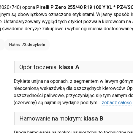
 2020/740) opona
Pirelli P Zero 255/40 R19 100 Y XL * PZ4/S
nijnym są obowiązkowo oznaczone etykietami. W jasny sposób i
ie. Ustandaryzowany wygląd tych etykiet pozwala kierowcom na 
j świadome decyzje zakupowe i wybór ogumienia dostosowanego
B
Hałas:
72 decybele
Opór toczenia:
klasa A
Etykieta unijna na oponach, z segmentem w lewym górnym 
nieocenioną wskazówką dla oszczędnych kierowców. Opon
oszczędności paliwowe, przyczyniając się tym samym do r
(czerwony) są najmniej wydajne pod tym
...
zobacz całość
Hamowanie na mokrym:
klasa B
Droga hamowania na mokrej nawierzchni to techniczny pa