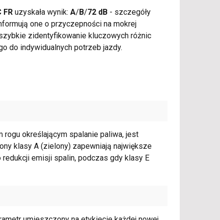
C FR
uzyskała wynik:
A
/
B
/
72 dB
- szczegóły
nformują one o przyczepności na mokrej
szybkie zidentyfikowanie kluczowych różnic
 do indywidualnych potrzeb jazdy.
rogu określającym spalanie paliwa, jest
y klasy A (zielony) zapewniają największe
edukcji emisji spalin, podczas gdy klasy E
rametr umieszczony na etykiecie każdej nowej