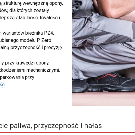
 strukturę wewnętrzną opony,
w, dla których zostały
epszą stabilność, trwałość i
ch wariantów bieżnika PZ4,
 lubianego modelu P Zero
malną przyczepność i precyzję
my przy krawędzi opony,
szkodzeniami mechanicznymi.
 parkowania przy
ść
ie paliwa, przyczepność i hałas