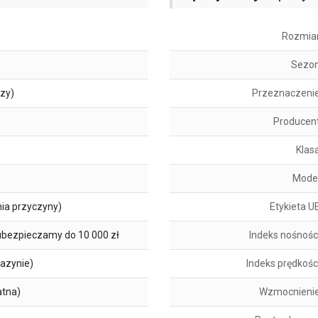
Rozmia
Sezo
szy)
Przeznaczeni
Producen
Klas
Mode
ia przyczyny)
Etykieta U
ubezpieczamy do 10 000 zł
Indeks nośnośc
azynie)
Indeks prędkośc
atna)
Wzmocnieni