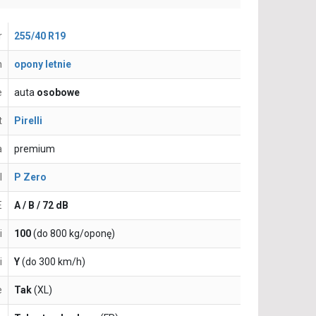
r
255/40 R19
n
opony letnie
e
auta
osobowe
t
Pirelli
a
premium
l
P Zero
E
A / B / 72 dB
i
100
(do 800 kg/oponę)
i
Y
(do 300 km/h)
e
Tak
(XL)