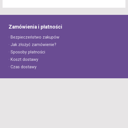
Zamówienia i płatności
· Bezpieczeństwo zakupów
· Jak złożyć zamówienie?
· Sposoby płatności
· Koszt dostawy
· Czas dostawy
Obsługa klienta
· Zwroty
· Reklamacje
· Najczęściej zadawane pytania
· Gwarancja na opony
· Kontakt