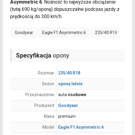
Asymmetric 6
. Nośność to najwyższe obciążenie
(tutaj 690 kg/oponę) dopuszczalne podczas jazdy z
prędkością do 300 km/h.
Goodyear
Eagle F1 Asymmetric 6
235/40 R18
Rant
Specyfikacja
opony
Rozmiar
235/40 R18
Sezon
opony letnie
Przeznaczenie
auta
osobowe
Producent
Goodyear
Klasa
premium
Model
Eagle F1 Asymmetric 6