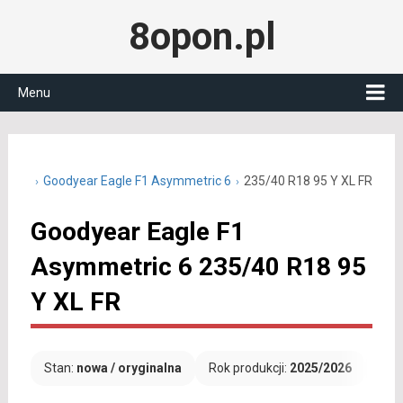
8opon.pl
Menu
40 R18
Goodyear Eagle F1 Asymmetric 6
235/40 R18 95 Y XL FR
Goodyear Eagle F1
Asymmetric 6 235/40 R18 95
Y XL FR
Stan:
nowa / oryginalna
Rok produkcji:
2025/2026
Dar