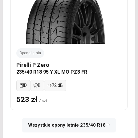
Opona letnia
Pirelli P Zero
235/40 R18 95 Y XL MO PZ3 FR
D
B
72 dB
523 zł
/ szt.
Wszystkie opony letnie 235/40 R18