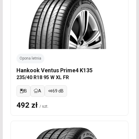
Opona letnia
Hankook Ventus Prime4 K135
235/40 R18 95 W XL FR
B
A
69 dB
492 zł
/ szt.