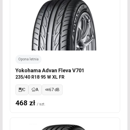
Opona letnia
Yokohama Advan Fleva V701
235/40 R18 95 W XL FR
C
A
67 dB
468 zł
/ szt.