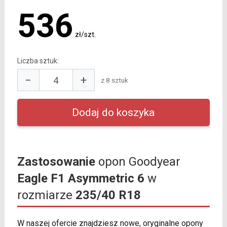
536
zł/szt.
Liczba sztuk:
−
+
z 8 sztuk
Zastosowanie
opon Goodyear
Eagle F1 Asymmetric 6
w
rozmiarze
235/40 R18
W naszej ofercie znajdziesz nowe, oryginalne opony