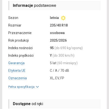
Informacje
podstawowe
Sezon
letnia
Rozmiar
235/40 R18
Przeznaczenie
osobowa
Rok produkcji
2025/2026
Indeks nośności
95
(do 690 kg/oponę)
Indeks prędkości
Y
(do 300 km/h)
Gwarancja
5 lat
(60 miesięcy)
Etykieta UE
C / A / 70 dB
Oznaczenia
XL, EV, FP
Pełna specyfikacja
Dostępne
od ręki