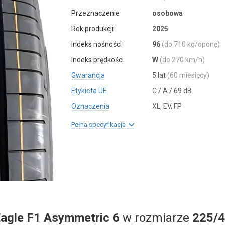
Przeznaczenie
osobowa
Rok produkcji
2025
Indeks nośności
96
(do 710 kg/oponę)
Indeks prędkości
W
(do 270 km/h)
Gwarancja
5 lat
(60 miesięcy)
Etykieta UE
C / A / 69 dB
Oznaczenia
XL, EV, FP
Pełna specyfikacja
agle F1 Asymmetric 6
w rozmiarze
225/4