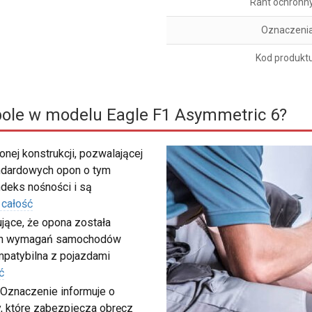
Rant ochronn
Oznaczeni
Kod produkt
ole w modelu Eagle F1 Asymmetric 6?
nej konstrukcji, pozwalającej
ndardowych opon o tym
deks nośności i są
 całość
ujące, że opona została
ych wymagań samochodów
ompatybilna z pojazdami
ć
i. Oznaczenie informuje o
, które zabezpiecza obręcz