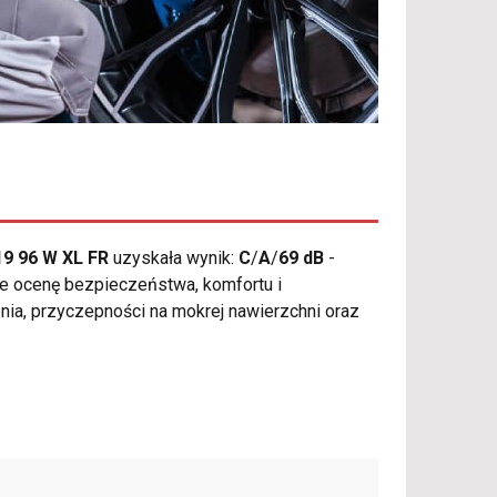
19 96 W XL FR
uzyskała wynik:
C
/
A
/
69 dB
-
ce ocenę bezpieczeństwa, komfortu i
a, przyczepności na mokrej nawierzchni oraz