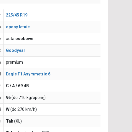
r
225/45 R19
n
opony letnie
e
auta
osobowe
t
Goodyear
a
premium
l
Eagle F1 Asymmetric 6
E
C / A / 69 dB
i
96
(do 710 kg/oponę)
i
W
(do 270 km/h)
e
Tak
(XL)