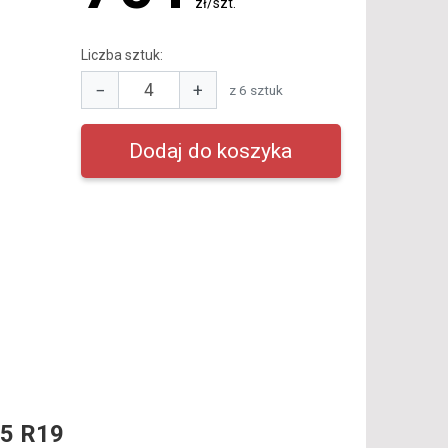
zł/szt.
Liczba sztuk:
−
+
z 6 sztuk
5 R19