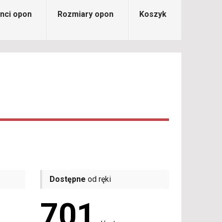
nci opon
Rozmiary opon
Koszyk
Dostępne
od ręki
701