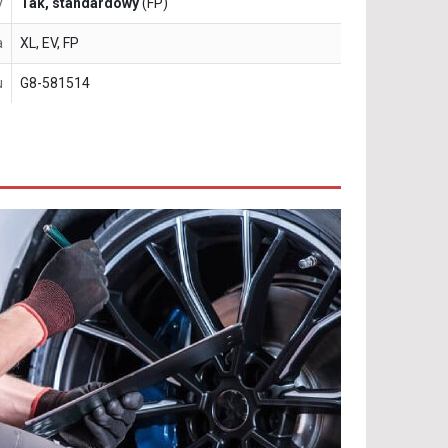
y
Tak, standardowy
(FP)
a
XL, EV, FP
u
G8-581514