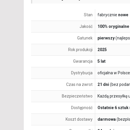
Stan
fabrycznie
nowe
Jakość
100% oryginalne
Gatunek
pierwszy
(najlep
Rok produkcji
2025
Gwarancja
5 lat
Dystrybucja
oficjalna w Polsce
Czas na zwrot
21 dni
(bez podan
Bezpieczeństwo
Każdą przesyłkę 
Dostępność
Ostatnie 6 sztuk
Koszt dostawy
darmowa
(bezpł