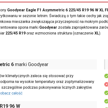
opony
Goodyear Eagle F1 Asymmetric 6 225/45 R19 96 W XL F
ytkowaniu w sezonie letnim. Świadczą o tym takie cechy jak z
ionkowa mieszanka zwiększająca przyczepność na mokrym podło
ezentowana opona marki
Goodyear
została zaprojektowana zaró
miar
225/45 R19
oraz wzmocniona struktura (oznaczenie
XL
).
tric 6
marki Goodyear
ów klimatycznych zaleca się stosować przy
odporna na wysokie temperatury oraz zoptymalizowany
y, szczególnie podczas pokonywania licznych zakrętów.
obacz całość
 R19 96 W