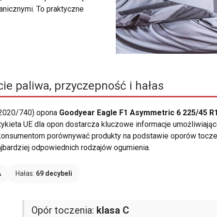
anicznymi. To praktyczne
ie paliwa, przyczepność i hałas
 2020/740) opona
Goodyear Eagle F1 Asymmetric 6 225/45 R
ykieta UE dla opon dostarcza kluczowe informacje umożliwiają
konsumentom porównywać produkty na podstawie oporów toczeni
jbardziej odpowiednich rodzajów ogumienia.
A
Hałas:
69 decybeli
Opór toczenia:
klasa C