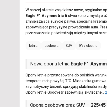
W naszej ofercie znajdziesz nowe, oryginalne 
Eagle F1 Asymmetric 6
stworzono z myślą o uż
zmniejszająca zużycie paliwa, specjalna krzem
zapewniająca precyzyjne prowadzenie auta. Pr
przeznaczenie potwierdzają między innymi roz
letnia
osobowa
SUV
EV / electric
Nowa opona letnia
Eagle F1 Asymme
Opony letnie przystosowane do polskich warunk
temperaturach powyżej 7°C. Mieszanka gumowa 
asymetryczny bieżnik sprzyjają stabilności jazd
Opony letnie Goodyear zapewniają skuteczne
...
z
Opona osobowa oraz SUV –
225/45