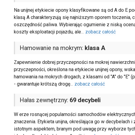
Na unijnej etykiecie opony klasyfikowane są od A do E 
klasą A charakteryzują się najniższym oporem toczenia
oszczędność paliwa. Wybierając ogumienie z niską oceną
koszty eksploatacji pojazdu, ale
...
zobacz całość
Hamowanie na mokrym:
klasa A
Zapewnienie dobrej przyczepności na mokrej nawierzchni 
przyczepności, określona na etykiecie unijnej opony, ws
hamowania na mokrych drogach, z klasami od "A" do "E" (prz
- gwarantuje krótszą drogę
...
zobacz całość
Hałas zewnętrzny:
69 decybeli
W erze rosnącej popularności samochodów elektrycznych
znaczenia. Etykieta unijna, określająca go w decybelach i
istotnym aspektem, branym pod uwagę przy wyborze tych 