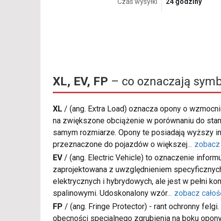
Czas wysyłki
24 godziny
XL, EV, FP
– co oznaczają symb
XL
/
(ang. Extra Load) oznacza opony o wzmocnio
na zwiększone obciążenie w porównaniu do sta
samym rozmiarze. Opony te posiadają wyższy in
przeznaczone do pojazdów o większej
...
zobacz
EV
/
(ang. Electric Vehicle) to oznaczenie inform
zaprojektowana z uwzględnieniem specyficzn
elektrycznych i hybrydowych, ale jest w pełni k
spalinowymi. Udoskonalony wzór
...
zobacz całoś
FP
/
(ang. Fringe Protector) - rant ochronny felg
obecności specjalnego zgrubienia na boku opony