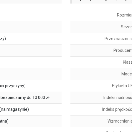
Rozmia
Sezo
szy)
Przeznaczeni
Producen
Klas
Mode
ia przyczyny)
Etykieta U
ubezpieczamy do 10 000 zł
Indeks nośnośc
(na magazynie)
Indeks prędkośc
atna)
Wzmocnieni