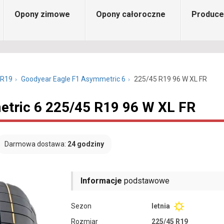
Opony zimowe
Opony całoroczne
Produce
 R19
Goodyear Eagle F1 Asymmetric 6
225/45 R19 96 W XL FR
tric 6 225/45 R19 96 W XL FR
Darmowa dostawa:
24 godziny
Informacje
podstawowe
Sezon
letnia
Rozmiar
225/45 R19