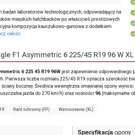
 badań laboratoriów technologicznych, odpowiadający na
ików miejskich hatchbacków po właścicieli prestiżowych
wacyjna kompozycja kauczukowo-gumowa z dodatkiem
cz całość
gle F1 Asymmetric 6 225/45 R19 96 W XL
ymmetric 6 225 45 R19 96W
jest zapewnienie odpowiedniego 
 Pierwsza liczba rozmiaru 225/45 R19 oznacza szerokość bieżn
 ściany bocznej. Średnica wewnętrzna omawianej opony wynosi 
uszczalna jazda do 270 km/h) oraz nośności
96
(maksymalne obc
19
Rant ochronny (FP)
Wzmocnienie (XL)
Specyfikacja
opony