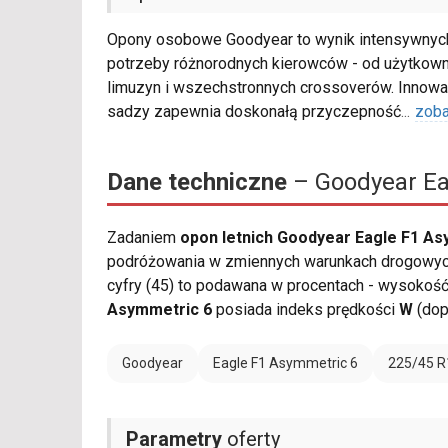
Opony osobowe Goodyear to wynik intensywnych
potrzeby różnorodnych kierowców - od użytkown
limuzyn i wszechstronnych crossoverów. Inno
sadzy zapewnia doskonałą przyczepność
...
zoba
Dane techniczne
– Goodyear Ea
Zadaniem
opon letnich Goodyear Eagle F1 As
podróżowania w zmiennych warunkach drogowych.
cyfry (45) to podawana w procentach - wysokość
Asymmetric 6
posiada indeks prędkości
W
(dop
Goodyear
Eagle F1 Asymmetric 6
225/45 R
Parametry
oferty