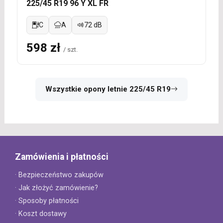
225/45 R19 96 Y XL FR
C
A
72 dB
598 zł
/ szt.
Wszystkie opony letnie 225/45 R19
Zamówienia i płatności
· Bezpieczeństwo zakupów
· Jak złożyć zamówienie?
· Sposoby płatności
· Koszt dostawy