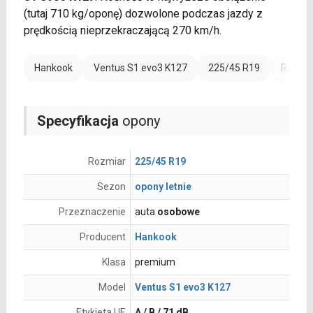
(tutaj 710 kg/oponę) dozwolone podczas jazdy z
prędkością nieprzekraczającą 270 km/h.
Hankook
Ventus S1 evo3 K127
225/45 R19
Rant o
Specyfikacja
opony
Rozmiar
225/45 R19
Sezon
opony letnie
Przeznaczenie
auta
osobowe
Producent
Hankook
Klasa
premium
Model
Ventus S1 evo3 K127
Etykieta UE
A / B / 71 dB