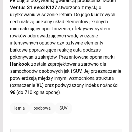
FR
objęte dożywotnią gwarancją producenta. Model
Ventus S1 evo3 K127
stworzono z myślą o
użytkowaniu w sezonie letnim. Do jego kluczowych
cech należą unikalny układ elementów jezdnych
minimalizujący opór toczenia, efektywny system
rowków odprowadzających wodę w czasie
intensywnych opadów czy sztywne elementy
barkowe poprawiające reakcję auta podczas
pokonywania zakrętów. Prezentowana opona marki
Hankook
została zaprojektowana zarówno dla
samochodów osobowych jak i SUV. Jej przeznaczenie
potwierdzają między innymi wzmocniona struktura
(oznaczenie
XL
) oraz podwyższony indeks nośności
96
(do 710 kg na oponę).
letnia
osobowa
SUV