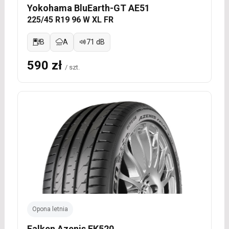
Yokohama BluEarth-GT AE51
225/45 R19 96 W XL FR
B
A
71 dB
590 zł
/ szt.
Opona letnia
Falken Azenis FK520