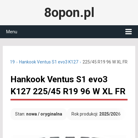
8opon.pl
Menu
5/45 R19
Hankook Ventus S1 evo3 K127
225/45 R19 96 W XL FR
Hankook Ventus S1 evo3
K127 225/45 R19 96 W XL FR
Stan:
nowa / oryginalna
Rok produkcji:
2025/2026
Dar