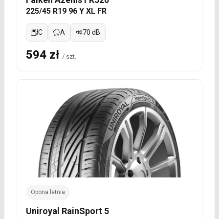
225/45 R19 96 Y XL FR
C
A
70 dB
594 zł
/ szt.
Opona letnia
Uniroyal RainSport 5