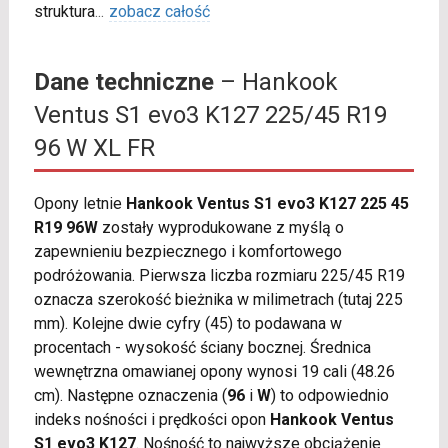
struktura
...
zobacz całość
Dane techniczne
– Hankook
Ventus S1 evo3 K127 225/45 R19
96 W XL FR
Opony letnie
Hankook Ventus S1 evo3 K127 225 45
R19 96W
zostały wyprodukowane z myślą o
zapewnieniu bezpiecznego i komfortowego
podróżowania. Pierwsza liczba rozmiaru 225/45 R19
oznacza szerokość bieżnika w milimetrach (tutaj 225
mm). Kolejne dwie cyfry (45) to podawana w
procentach - wysokość ściany bocznej. Średnica
wewnętrzna omawianej opony wynosi 19 cali (48.26
cm). Następne oznaczenia (
96
i
W
) to odpowiednio
indeks nośności i prędkości opon
Hankook Ventus
S1 evo3 K127
. Nośność to najwyższe obciążenie