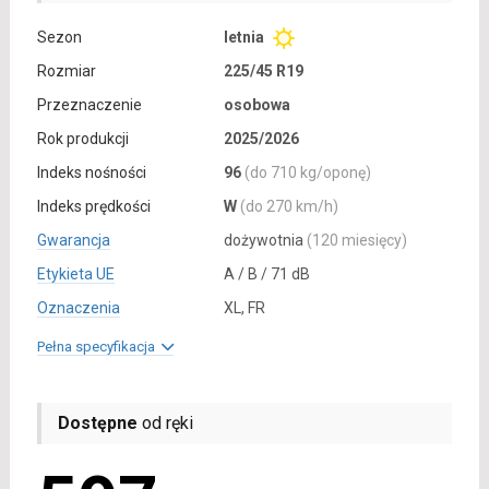
Sezon
letnia
Rozmiar
225/45 R19
Przeznaczenie
osobowa
Rok produkcji
2025/2026
Indeks nośności
96
(do 710 kg/oponę)
Indeks prędkości
W
(do 270 km/h)
Gwarancja
dożywotnia
(120 miesięcy)
Etykieta UE
A / B / 71 dB
Oznaczenia
XL, FR
Pełna specyfikacja
Dostępne
od ręki