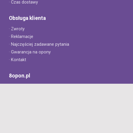
· Czas dostawy
Obsługa klienta
· Zwroty
· Reklamacje
· Najczęściej zadawane pytania
· Gwarancja na opony
· Kontakt
8opon.pl
· O firmie
· Opinie klientów
· Dlaczego warto u nas kupić?
· Polityka prywatności
· Regulamin