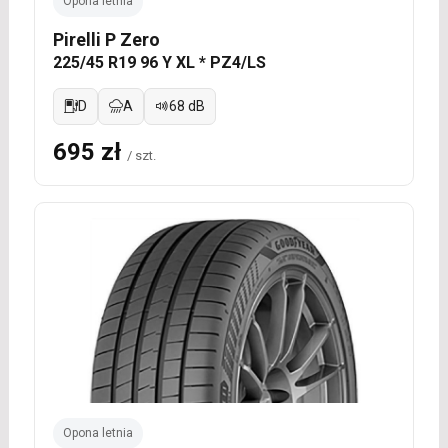
Opona letnia
Pirelli P Zero
225/45 R19 96 Y XL * PZ4/LS
D
A
68 dB
695 zł
/ szt.
Opona letnia