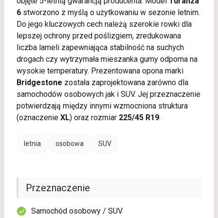
objęte 5-letnią gwarancją producenta. Model
Turanza
6
stworzono z myślą o użytkowaniu w sezonie letnim.
Do jego kluczowych cech należą szerokie rowki dla
lepszej ochrony przed poślizgiem, zredukowana
liczba lameli zapewniająca stabilność na suchych
drogach czy wytrzymała mieszanka gumy odporna na
wysokie temperatury. Prezentowana opona marki
Bridgestone
została zaprojektowana zarówno dla
samochodów osobowych jak i SUV. Jej przeznaczenie
potwierdzają między innymi wzmocniona struktura
(oznaczenie
XL
) oraz rozmiar
225/45 R19
.
letnia
osobowa
SUV
Przeznaczenie
Samochód osobowy / SUV