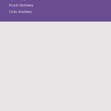
· Koszt dostawy
· Czas dostawy
Obsługa klienta
· Zwroty
· Reklamacje
· Najczęściej zadawane pytania
· Gwarancja na opony
· Kontakt
8opon.pl
· O firmie
· Opinie klientów
· Dlaczego warto u nas kupić?
· Polityka prywatności
· Regulamin