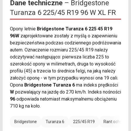
Dane techniczne
– Bridgestone
Turanza 6 225/45 R19 96 W XL FR
Opony letnie
Bridgestone Turanza 6 225 45 R19
96W
zaprojektowane zostały z myślą o zapewnieniu
bezpieczeństwa podczas codziennego podróżowania
autem. Oznaczenie rozmiaru 225/45 R19 należy
odczytywać następująco: pierwsza liczba 225 to
szerokość opony w milimetrach, druga to wysokość
profilu (45) a trzecia to średnica felgi, na jaką należy
założyć oponę - w tym przypadku wynosi ona 19 cali.
Opona
Bridgestone Turanza 6
ma indeks prędkości
W
pozwalający na jazdę do 270 km/h. Indeks nośności
96
odpowiada natomiast maksymalnemu obciążeniu
710 kg na koło.
Bridgestone
Turanza 6
225/45 R19
Rant ochronny