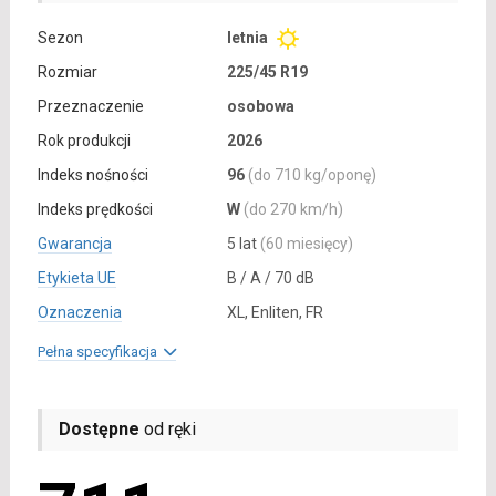
Sezon
letnia
Rozmiar
225/45 R19
Przeznaczenie
osobowa
Rok produkcji
2026
Indeks nośności
96
(do 710 kg/oponę)
Indeks prędkości
W
(do 270 km/h)
Gwarancja
5 lat
(60 miesięcy)
Etykieta UE
B / A / 70 dB
Oznaczenia
XL, Enliten, FR
Pełna specyfikacja
Dostępne
od ręki