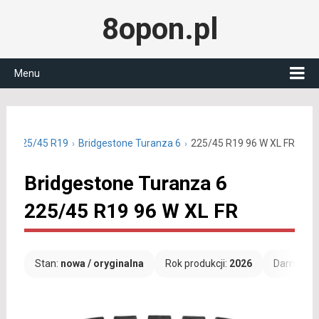
8opon.pl
Menu
tnie 225/45 R19
Bridgestone Turanza 6
225/45 R19 96 W XL FR
Bridgestone Turanza 6
225/45 R19 96 W XL FR
Stan:
nowa / oryginalna
Rok produkcji:
2026
Darmowa 