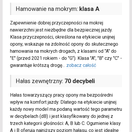
Hamowanie na mokrym:
klasa A
Zapewnienie dobrej przyczepności na mokrej
nawierzchni jest niezbędne dla bezpiecznej jazdy.
Klasa przyczepności, określona na etykiecie unijnej
opony, wskazuje na zdolność opony do skutecznego
hamowania na mokrych drogach, z klasami od "A" do
"E" (przed 2021 rokiem - do "G"). Klasa "A", "B" czy "C" -
gwarantuje krótszą drogę
...
zobacz całość
Hałas zewnętrzny:
70 decybeli
Hałas towarzyszący pracy opony ma bezpośredni
wpływ na komfort jazdy. Dlatego na etykiecie unijnej
każdy nowy model ma podaną wartość tego parametru
w decybelach (dB) i jest klasyfikowany do jednej z
trzech kategorii głośności: A, B lub C. Ogumienie klasy
A i B oferują najniższy poziom hałasu, co jest idealne