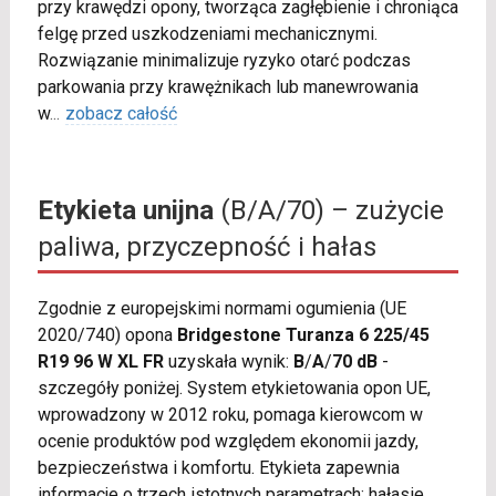
przy krawędzi opony, tworząca zagłębienie i chroniąca
felgę przed uszkodzeniami mechanicznymi.
Rozwiązanie minimalizuje ryzyko otarć podczas
parkowania przy krawężnikach lub manewrowania
w
...
zobacz całość
Etykieta unijna
(B/A/70) – zużycie
paliwa, przyczepność i hałas
Zgodnie z europejskimi normami ogumienia (UE
2020/740) opona
Bridgestone Turanza 6 225/45
R19 96 W XL FR
uzyskała wynik:
B
/
A
/
70 dB
-
szczegóły poniżej. System etykietowania opon UE,
wprowadzony w 2012 roku, pomaga kierowcom w
ocenie produktów pod względem ekonomii jazdy,
bezpieczeństwa i komfortu. Etykieta zapewnia
informacje o trzech istotnych parametrach: hałasie,