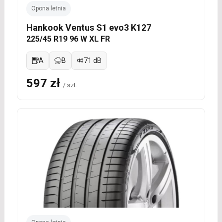
Opona letnia
Hankook Ventus S1 evo3 K127
225/45 R19 96 W XL FR
A
B
71 dB
597 zł
/ szt.