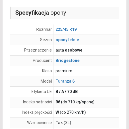
Specyfikacja
opony
Rozmiar
225/45 R19
Sezon
opony letnie
Przeznaczenie
auta
osobowe
Producent
Bridgestone
Klasa
premium
Model
Turanza 6
Etykieta UE
B / A / 70 dB
Indeks nośności
96
(do 710 kg/oponę)
Indeks prędkości
W
(do 270 km/h)
Wzmocnienie
Tak
(XL)