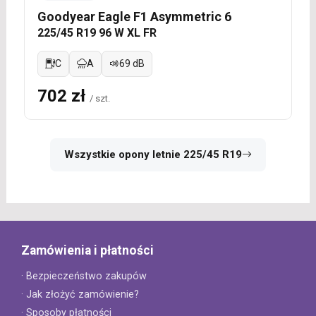
Goodyear Eagle F1 Asymmetric 6
225/45 R19 96 W XL FR
C
A
69 dB
702 zł
/ szt.
Wszystkie opony letnie 225/45 R19
Zamówienia i płatności
· Bezpieczeństwo zakupów
· Jak złożyć zamówienie?
· Sposoby płatności