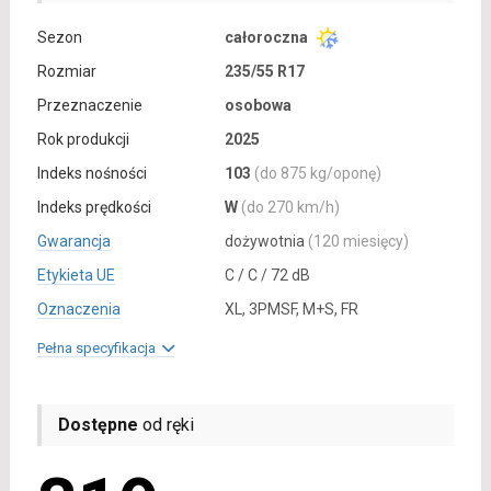
Sezon
całoroczna
Rozmiar
235/55 R17
Przeznaczenie
osobowa
Rok produkcji
2025
Indeks nośności
103
(do 875 kg/oponę)
Indeks prędkości
W
(do 270 km/h)
Gwarancja
dożywotnia
(120 miesięcy)
Etykieta UE
C / C / 72 dB
Oznaczenia
XL, 3PMSF, M+S, FR
Pełna specyfikacja
Dostępne
od ręki