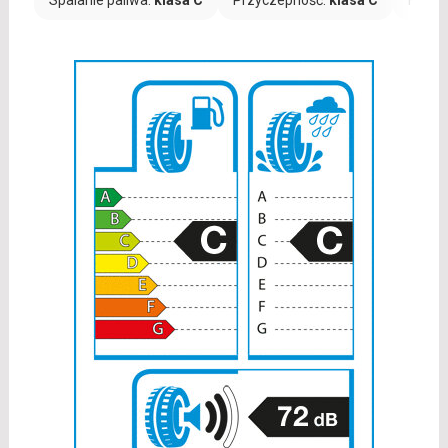
Spalanie paliwa:
klasa C
Przyczepność:
klasa C
Hałas