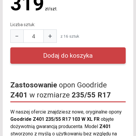
319
zł/szt.
Liczba sztuk:
−
+
z 16 sztuk
Zastosowanie
opon Goodride
Z401
w rozmiarze
235/55 R17
W naszej ofercie znajdziesz nowe, oryginalne opony
Goodride Z401 235/55 R17 103 W XL FR
objęte
dożywotnią gwarancją producenta. Model
Z401
stworzono z myślą o użytkowaniu bez względu na