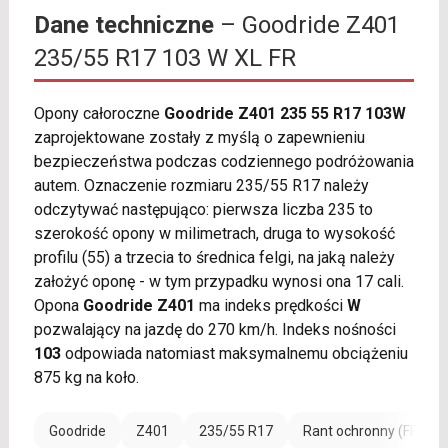
Dane techniczne
– Goodride Z401
235/55 R17 103 W XL FR
Opony całoroczne
Goodride Z401 235 55 R17 103W
zaprojektowane zostały z myślą o zapewnieniu
bezpieczeństwa podczas codziennego podróżowania
autem. Oznaczenie rozmiaru 235/55 R17 należy
odczytywać następująco: pierwsza liczba 235 to
szerokość opony w milimetrach, druga to wysokość
profilu (55) a trzecia to średnica felgi, na jaką należy
założyć oponę - w tym przypadku wynosi ona 17 cali.
Opona
Goodride Z401
ma indeks prędkości
W
pozwalający na jazdę do 270 km/h. Indeks nośności
103
odpowiada natomiast maksymalnemu obciążeniu
875 kg na koło.
Goodride
Z401
235/55 R17
Rant ochronny (FR)