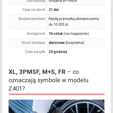
Dystrybucja
oficjalna w Polsce
Czas na zwrot
21 dni
Bezpieczeństwo
Każdą przesyłkę ubezpieczamy
do 10 000 zł
Dostępność
16 sztuk
(na magazynie)
Koszt dostawy
darmowa
(bezpłatna)
Czas wysyłki
24 godziny
XL, 3PMSF, M+S, FR
– co
oznaczają symbole w modelu
Z401?