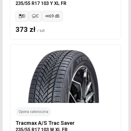
235/55 R17 103 Y XL FR
D
C
69 dB
373 zł
/ szt.
Opona całoroczna
Tracmax A/S Trac Saver
235/55 R17 103 W XL FR