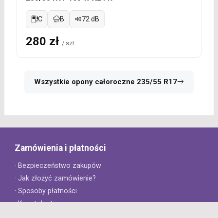
C
B
72 dB
280 zł
/ szt.
Wszystkie opony całoroczne 235/55 R17
Zamówienia i płatności
· Bezpieczeństwo zakupów
· Jak złożyć zamówienie?
· Sposoby płatności
· Koszt dostawy
· Czas dostawy