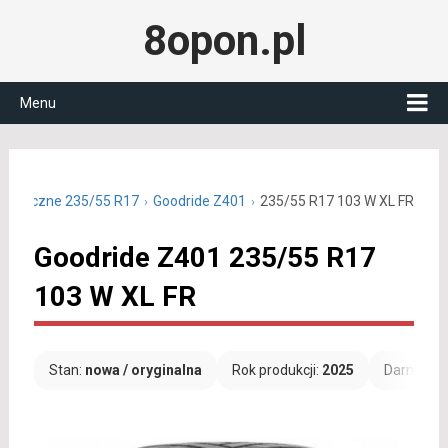
8opon.pl
Menu
ałoroczne 235/55 R17
Goodride Z401
235/55 R17 103 W XL FR
Goodride Z401 235/55 R17
103 W XL FR
Stan:
nowa / oryginalna
Rok produkcji:
2025
Darmowa 