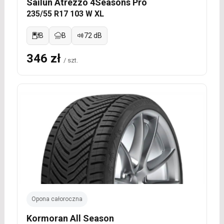
Sailun Atrezzo 4Seasons Pro
235/55 R17 103 W XL
B
B
72 dB
346 zł
/ szt.
Opona całoroczna
Kormoran All Season