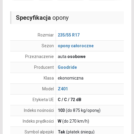
Specyfikacja
opony
Rozmiar
235/55 R17
Sezon
opony całoroczne
Przeznaczenie
auta
osobowe
Producent
Goodride
Klasa
ekonomiczna
Model
Z401
Etykieta UE
C / C / 72 dB
Indeks nośności
103
(do 875 kg/oponę)
Indeks prędkości
W
(do 270 km/h)
Symbol alpejski
Tak
(płatek śniegu)