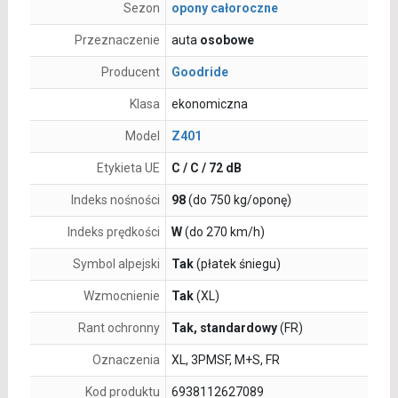
Sezon
opony całoroczne
Przeznaczenie
auta
osobowe
Producent
Goodride
Klasa
ekonomiczna
Model
Z401
Etykieta UE
C / C / 72 dB
Indeks nośności
98
(do 750 kg/oponę)
Indeks prędkości
W
(do 270 km/h)
Symbol alpejski
Tak
(płatek śniegu)
Wzmocnienie
Tak
(XL)
Rant ochronny
Tak, standardowy
(FR)
Oznaczenia
XL, 3PMSF, M+S, FR
Kod produktu
6938112627089