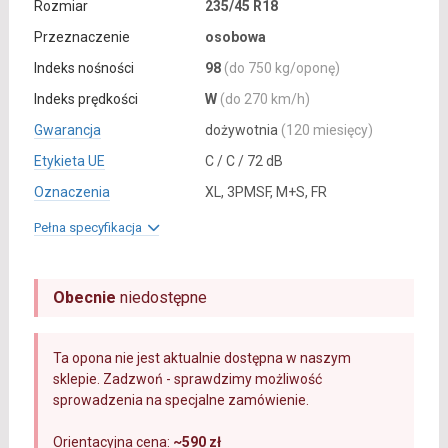
Rozmiar
235/45 R18
Przeznaczenie
osobowa
Indeks nośności
98
(do 750 kg/oponę)
Indeks prędkości
W
(do 270 km/h)
Gwarancja
dożywotnia
(120 miesięcy)
Etykieta UE
C / C / 72 dB
Oznaczenia
XL, 3PMSF, M+S, FR
Pełna specyfikacja
Obecnie
niedostępne
Ta opona nie jest aktualnie dostępna w naszym
sklepie. Zadzwoń - sprawdzimy możliwość
sprowadzenia na specjalne zamówienie.
Orientacyjna cena:
~590 zł