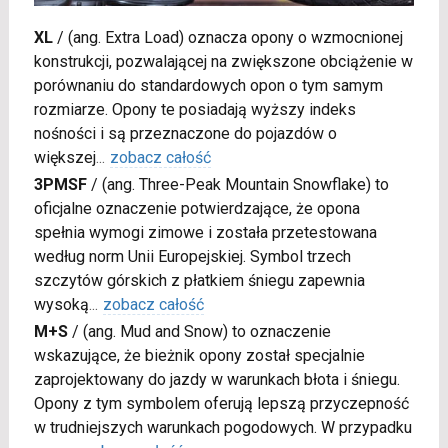
XL
/
(ang. Extra Load) oznacza opony o wzmocnionej
konstrukcji, pozwalającej na zwiększone obciążenie w
porównaniu do standardowych opon o tym samym
rozmiarze. Opony te posiadają wyższy indeks
nośności i są przeznaczone do pojazdów o
większej
...
zobacz całość
3PMSF
/
(ang. Three-Peak Mountain Snowflake) to
oficjalne oznaczenie potwierdzające, że opona
spełnia wymogi zimowe i została przetestowana
według norm Unii Europejskiej. Symbol trzech
szczytów górskich z płatkiem śniegu zapewnia
wysoką
...
zobacz całość
M+S
/
(ang. Mud and Snow) to oznaczenie
wskazujące, że bieżnik opony został specjalnie
zaprojektowany do jazdy w warunkach błota i śniegu.
Opony z tym symbolem oferują lepszą przyczepność
w trudniejszych warunkach pogodowych. W przypadku