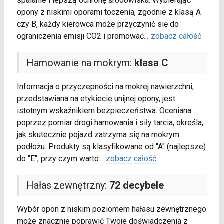
spalanie i lepszą ochronę środowiska. Wybierając
opony z niskimi oporami toczenia, zgodnie z klasą A
czy B, każdy kierowca może przyczynić się do
ograniczenia emisji CO2 i promować
...
zobacz całość
Hamowanie na mokrym:
klasa C
Informacja o przyczepności na mokrej nawierzchni,
przedstawiana na etykiecie unijnej opony, jest
istotnym wskaźnikiem bezpieczeństwa. Oceniana
poprzez pomiar drogi hamowania i siły tarcia, określa,
jak skutecznie pojazd zatrzyma się na mokrym
podłożu. Produkty są klasyfikowane od "A" (najlepsze)
do "E", przy czym warto
...
zobacz całość
Hałas zewnętrzny:
72 decybele
Wybór opon z niskim poziomem hałasu zewnętrznego
może znacznie poprawić Twoje doświadczenia z