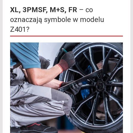
XL, 3PMSF, M+S, FR
– co
oznaczają symbole w modelu
Z401?