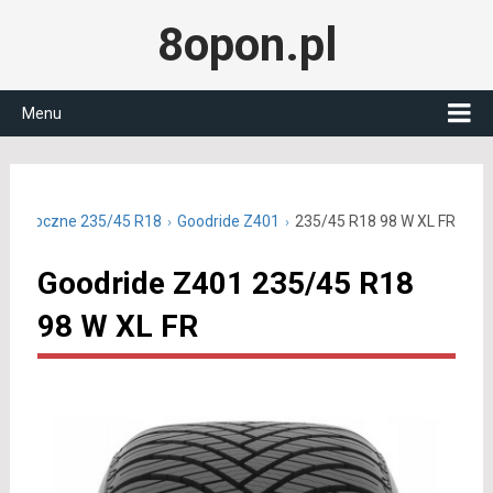
8opon.pl
Menu
całoroczne 235/45 R18
Goodride Z401
235/45 R18 98 W XL FR
Goodride Z401 235/45 R18
98 W XL FR