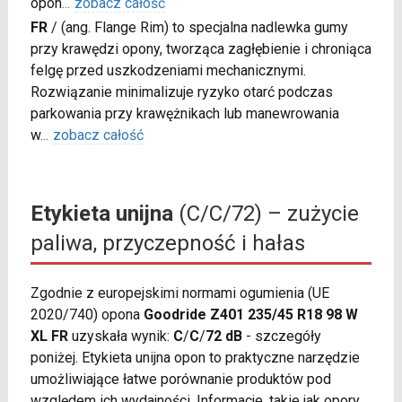
opon
...
zobacz całość
FR
/
(ang. Flange Rim) to specjalna nadlewka gumy
przy krawędzi opony, tworząca zagłębienie i chroniąca
felgę przed uszkodzeniami mechanicznymi.
Rozwiązanie minimalizuje ryzyko otarć podczas
parkowania przy krawężnikach lub manewrowania
w
...
zobacz całość
Etykieta unijna
(C/C/72) – zużycie
paliwa, przyczepność i hałas
Zgodnie z europejskimi normami ogumienia (UE
2020/740) opona
Goodride Z401 235/45 R18 98 W
XL FR
uzyskała wynik:
C
/
C
/
72 dB
- szczegóły
poniżej. Etykieta unijna opon to praktyczne narzędzie
umożliwiające łatwe porównanie produktów pod
względem ich wydajności. Informacje, takie jak opory