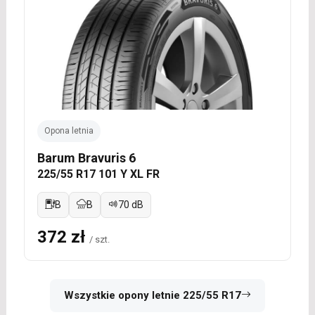
Opona letnia
Barum Bravuris 6
225/55 R17 101 Y XL FR
B
B
70 dB
372 zł
/ szt.
Wszystkie opony letnie 225/55 R17