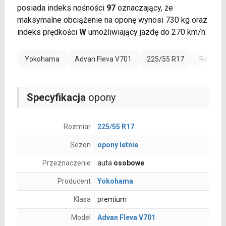
posiada indeks nośności
97
oznaczający, że
maksymalne obciążenie na oponę wynosi 730 kg oraz
indeks prędkości
W
umożliwiający jazdę do 270 km/h.
Yokohama
Advan Fleva V701
225/55 R17
Rant oc
Specyfikacja
opony
Rozmiar
225/55 R17
Sezon
opony letnie
Przeznaczenie
auta
osobowe
Producent
Yokohama
Klasa
premium
Model
Advan Fleva V701