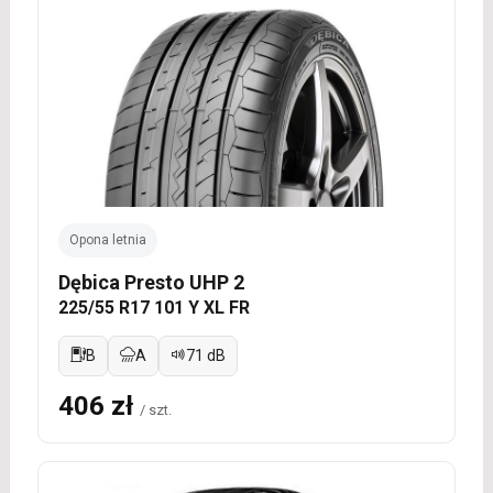
Opona letnia
Dębica Presto UHP 2
225/55 R17 101 Y XL FR
B
A
71 dB
406 zł
/ szt.