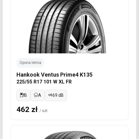
Opona letnia
Hankook Ventus Prime4 K135
225/55 R17 101 W XL FR
B
A
69 dB
462 zł
/ szt.