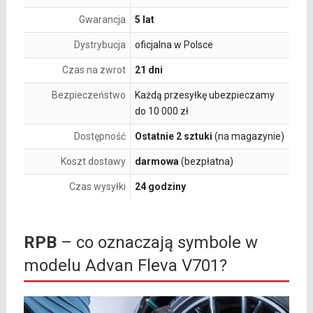
Gwarancja
5 lat
Dystrybucja
oficjalna w Polsce
Czas na zwrot
21 dni
Bezpieczeństwo
Każdą przesyłkę ubezpieczamy
do 10 000 zł
Dostępność
Ostatnie 2 sztuki
(na magazynie)
Koszt dostawy
darmowa
(bezpłatna)
Czas wysyłki
24 godziny
RPB
– co oznaczają symbole w
modelu Advan Fleva V701?