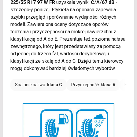
225/55 R17 97 W FR
uzyskała wynik:
C
/
A
/
67 dB
-
szczegóły poniżej. Etykieta na oponach zapewnia
szybki przegląd i porównanie wydajności różnych
modeli. Zawiera ona oceny dotyczące oporów
toczenia i przyczepności na mokrej nawierzchni z
klasyfikacją od A do E. Prezentuje też poziomu hałasu
zewnętrznego, który jest przedstawiany za pomocą
od jednej do trzech fal, wartości decybelowej i
klasyfikacji ze skalą od A do C. Dzięki temu kierowcy
mogą dokonywać bardziej świadomych wyborów.
Spalanie paliwa:
klasa C
Przyczepność:
klasa A
Hałas