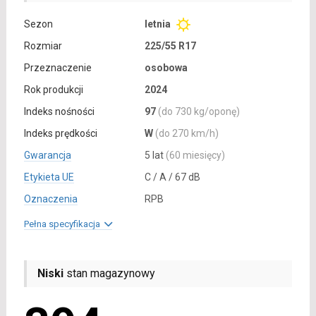
Sezon
letnia
Rozmiar
225/55 R17
Przeznaczenie
osobowa
Rok produkcji
2024
Indeks nośności
97
(do 730 kg/oponę)
Indeks prędkości
W
(do 270 km/h)
Gwarancja
5 lat
(60 miesięcy)
Etykieta UE
C / A / 67 dB
Oznaczenia
RPB
Pełna specyfikacja
Niski
stan magazynowy