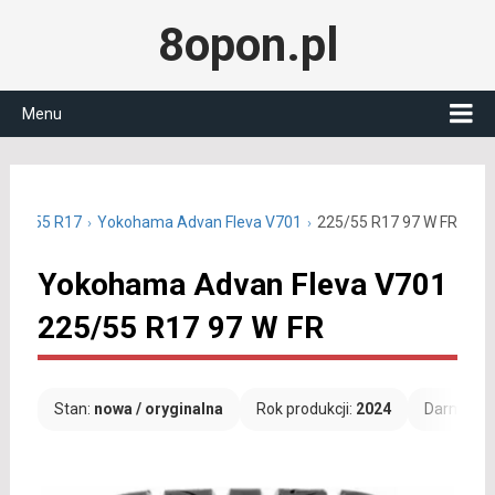
8opon.pl
Menu
 225/55 R17
Yokohama Advan Fleva V701
225/55 R17 97 W FR
Yokohama Advan Fleva V701
225/55 R17 97 W FR
Stan:
nowa / oryginalna
Rok produkcji:
2024
Darmowa 