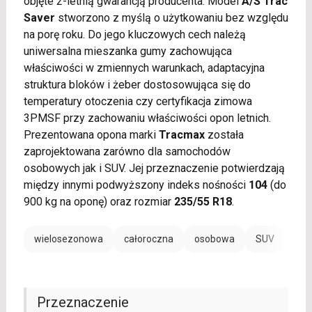
objęte 2-letnią gwarancją producenta. Model
A/S Trac
Saver
stworzono z myślą o użytkowaniu bez względu
na porę roku. Do jego kluczowych cech należą
uniwersalna mieszanka gumy zachowująca
właściwości w zmiennych warunkach, adaptacyjna
struktura bloków i żeber dostosowująca się do
temperatury otoczenia czy certyfikacja zimowa
3PMSF przy zachowaniu właściwości opon letnich.
Prezentowana opona marki
Tracmax
została
zaprojektowana zarówno dla samochodów
osobowych jak i SUV. Jej przeznaczenie potwierdzają
między innymi podwyższony indeks nośności
104
(do
900 kg na oponę) oraz rozmiar
235/55 R18
.
wielosezonowa
całoroczna
osobowa
SUV
Przeznaczenie