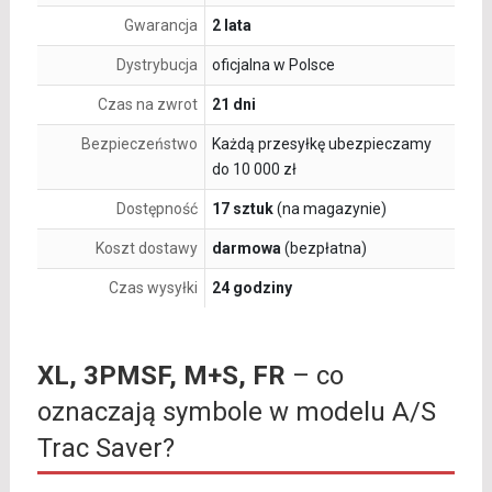
Gwarancja
2 lata
Dystrybucja
oficjalna w Polsce
Czas na zwrot
21 dni
Bezpieczeństwo
Każdą przesyłkę ubezpieczamy
do 10 000 zł
Dostępność
17 sztuk
(na magazynie)
Koszt dostawy
darmowa
(bezpłatna)
Czas wysyłki
24 godziny
XL, 3PMSF, M+S, FR
– co
oznaczają symbole w modelu A/S
Trac Saver?