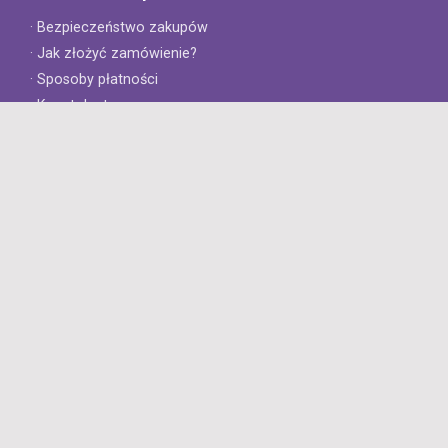
· Bezpieczeństwo zakupów
· Jak złożyć zamówienie?
· Sposoby płatności
· Koszt dostawy
· Czas dostawy
Obsługa klienta
· Zwroty
· Reklamacje
· Najczęściej zadawane pytania
· Gwarancja na opony
· Kontakt
8opon.pl
· O firmie
· Opinie klientów