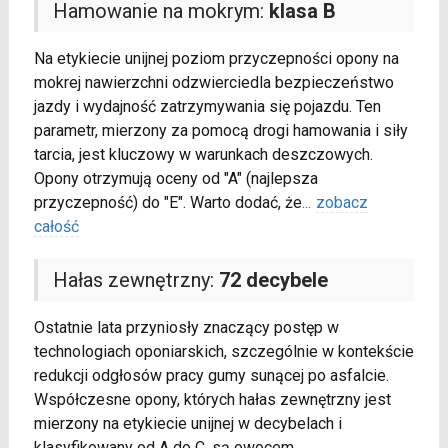
Hamowanie na mokrym:
klasa B
Na etykiecie unijnej poziom przyczepności opony na
mokrej nawierzchni odzwierciedla bezpieczeństwo
jazdy i wydajność zatrzymywania się pojazdu. Ten
parametr, mierzony za pomocą drogi hamowania i siły
tarcia, jest kluczowy w warunkach deszczowych.
Opony otrzymują oceny od "A" (najlepsza
przyczepność) do "E". Warto dodać, że
...
zobacz
całość
Hałas zewnętrzny:
72 decybele
Ostatnie lata przyniosły znaczący postęp w
technologiach oponiarskich, szczególnie w kontekście
redukcji odgłosów pracy gumy sunącej po asfalcie.
Współczesne opony, których hałas zewnętrzny jest
mierzony na etykiecie unijnej w decybelach i
klasyfikowany od A do C, są owocem