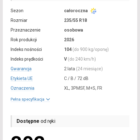
Sezon
całoroczna
Rozmiar
235/55 R18
Przeznaczenie
osobowa
Rok produkcji
2026
Indeks nośności
104
(do 900 kg/oponę)
Indeks prędkości
V
(do 240 km/h)
Gwarancja
2 lata
(24 miesiące)
Etykieta UE
C / B / 72 dB
Oznaczenia
XL, 3PMSF, M+S, FR
Pełna specyfikacja
Dostępne
od ręki