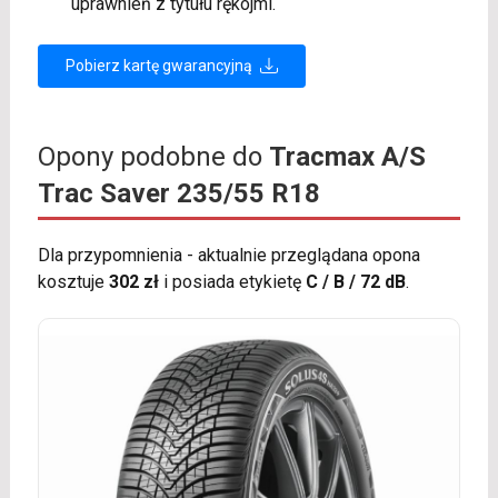
uprawnień z tytułu rękojmi.
Pobierz kartę gwarancyjną
Opony podobne do
Tracmax A/S
Trac Saver 235/55 R18
Dla przypomnienia - aktualnie przeglądana opona
kosztuje
302 zł
i posiada etykietę
C / B / 72 dB
.