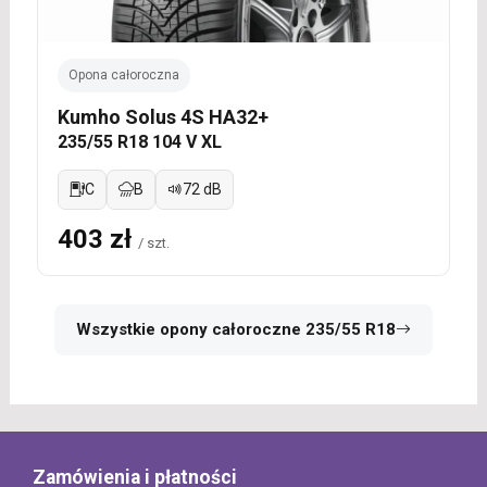
Opona całoroczna
Kumho Solus 4S HA32+
235/55 R18 104 V XL
C
B
72 dB
403 zł
/ szt.
Wszystkie opony całoroczne 235/55 R18
Zamówienia i płatności