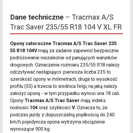
Dane techniczne
– Tracmax A/S
Trac Saver 235/55 R18 104 V XL FR
Opony całoroczne Tracmax A/S Trac Saver 235
55 R18 104V
mają za zadanie zapewnić bezpieczne
podróżowanie niezależnie od panujących warunków
drogowych. Oznaczenie rozmiaru 235/55 R18 należy
odczytywać następująco: pierwsza liczba 235 to
szerokość opony w milimetrach, druga to wysokość
profilu (55) a trzecia to średnica felgi, na jaką należy
założyć oponę - w tym przypadku wynosi ona 18 cali.
Opony
Tracmax A/S Trac Saver
mają indeks
nośności
104
oraz szybkości
V
. Oznacza to, że
podczas jazdy z dopuszczalną prędkością do 240
km/h pojedyncza opona wytrzyma obciążenie
wynoszące 900 kg.