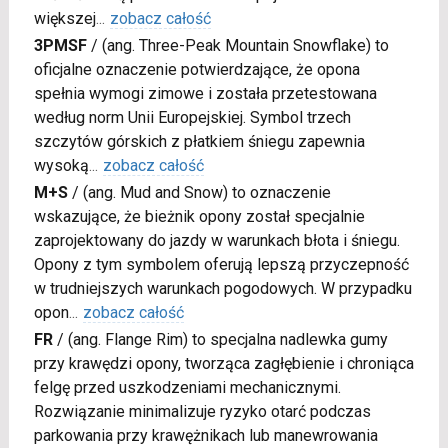
większej
...
zobacz całość
3PMSF
/
(ang. Three-Peak Mountain Snowflake) to
oficjalne oznaczenie potwierdzające, że opona
spełnia wymogi zimowe i została przetestowana
według norm Unii Europejskiej. Symbol trzech
szczytów górskich z płatkiem śniegu zapewnia
wysoką
...
zobacz całość
M+S
/
(ang. Mud and Snow) to oznaczenie
wskazujące, że bieżnik opony został specjalnie
zaprojektowany do jazdy w warunkach błota i śniegu.
Opony z tym symbolem oferują lepszą przyczepność
w trudniejszych warunkach pogodowych. W przypadku
opon
...
zobacz całość
FR
/
(ang. Flange Rim) to specjalna nadlewka gumy
przy krawędzi opony, tworząca zagłębienie i chroniąca
felgę przed uszkodzeniami mechanicznymi.
Rozwiązanie minimalizuje ryzyko otarć podczas
parkowania przy krawężnikach lub manewrowania