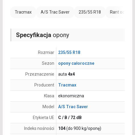
Tracmax
A/S Trac Saver
235/55 R18
Rant ochronn
Specyfikacja
opony
Rozmiar
235/55 R18
Sezon
opony całoroczne
Przeznaczenie
auta
4x4
Producent
Tracmax
Klasa
ekonomiczna
Model
A/S Trac Saver
Etykieta UE
C / B / 72 dB
Indeks nośności
104
(do 900 kg/oponę)