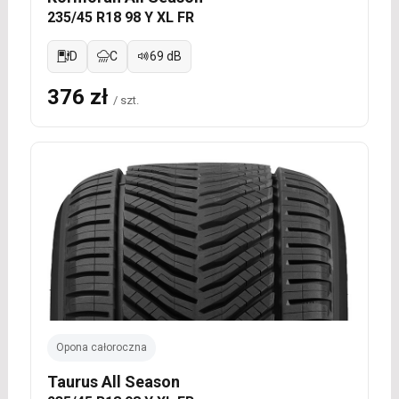
235/45 R18 98 Y XL FR
D
C
69 dB
376 zł
/ szt.
Opona całoroczna
Taurus All Season