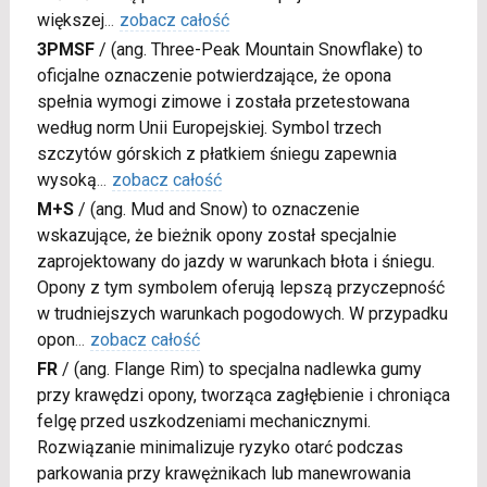
większej
...
zobacz całość
3PMSF
/
(ang. Three-Peak Mountain Snowflake) to
oficjalne oznaczenie potwierdzające, że opona
spełnia wymogi zimowe i została przetestowana
według norm Unii Europejskiej. Symbol trzech
szczytów górskich z płatkiem śniegu zapewnia
wysoką
...
zobacz całość
M+S
/
(ang. Mud and Snow) to oznaczenie
wskazujące, że bieżnik opony został specjalnie
zaprojektowany do jazdy w warunkach błota i śniegu.
Opony z tym symbolem oferują lepszą przyczepność
w trudniejszych warunkach pogodowych. W przypadku
opon
...
zobacz całość
FR
/
(ang. Flange Rim) to specjalna nadlewka gumy
przy krawędzi opony, tworząca zagłębienie i chroniąca
felgę przed uszkodzeniami mechanicznymi.
Rozwiązanie minimalizuje ryzyko otarć podczas
parkowania przy krawężnikach lub manewrowania