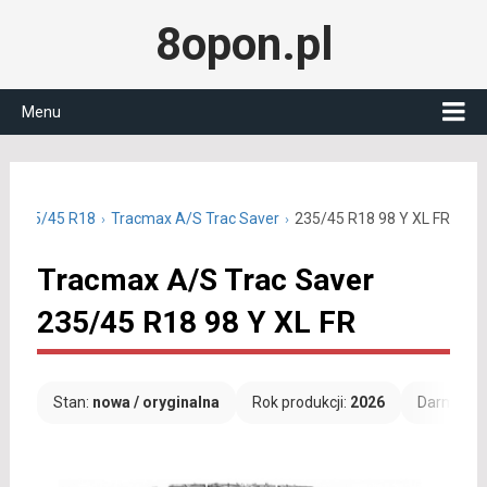
8opon.pl
Menu
ne 235/45 R18
Tracmax A/S Trac Saver
235/45 R18 98 Y XL FR
Tracmax A/S Trac Saver
235/45 R18 98 Y XL FR
Stan:
nowa / oryginalna
Rok produkcji:
2026
Darmowa 