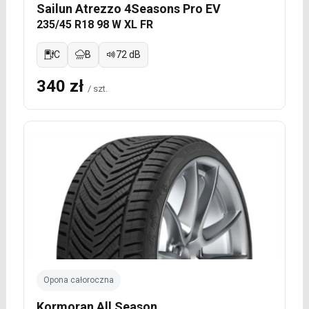
Sailun Atrezzo 4Seasons Pro EV
235/45 R18 98 W XL FR
C
B
72 dB
340 zł
/ szt.
Opona całoroczna
Kormoran All Season