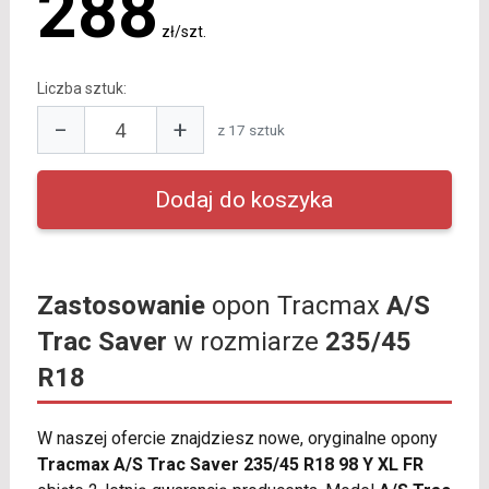
288
zł/szt.
Liczba sztuk:
−
+
z 17 sztuk
Zastosowanie
opon Tracmax
A/S
Trac Saver
w rozmiarze
235/45
R18
W naszej ofercie znajdziesz nowe, oryginalne opony
Tracmax A/S Trac Saver 235/45 R18 98 Y XL FR