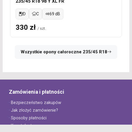
235/45 R18 98 Y XL FR
D
C
69 dB
330 zł
/ szt.
Wszystkie opony całoroczne 235/45 R18
Zamówienia i płatności
· Bezpieczeństwo zakupów
· Jak złożyć zamówienie?
· Sposoby płatności
· Koszt dostawy