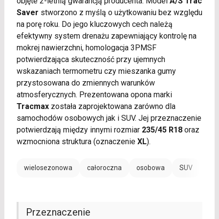
objęte 2-letnią gwarancją producenta. Model
A/S Trac
Saver
stworzono z myślą o użytkowaniu bez względu
na porę roku. Do jego kluczowych cech należą
efektywny system drenażu zapewniający kontrolę na
mokrej nawierzchni, homologacja 3PMSF
potwierdzająca skuteczność przy ujemnych
wskazaniach termometru czy mieszanka gumy
przystosowana do zmiennych warunków
atmosferycznych. Prezentowana opona marki
Tracmax
została zaprojektowana zarówno dla
samochodów osobowych jak i SUV. Jej przeznaczenie
potwierdzają między innymi rozmiar
235/45 R18
oraz
wzmocniona struktura (oznaczenie
XL
).
wielosezonowa
całoroczna
osobowa
SUV
Przeznaczenie