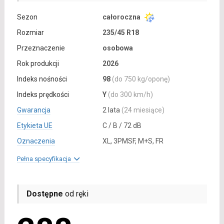
Sezon
całoroczna
Rozmiar
235/45 R18
Przeznaczenie
osobowa
Rok produkcji
2026
Indeks nośności
98
(do 750 kg/oponę)
Indeks prędkości
Y
(do 300 km/h)
Gwarancja
2 lata
(24 miesiące)
Etykieta UE
C / B / 72 dB
Oznaczenia
XL, 3PMSF, M+S, FR
Pełna specyfikacja
Dostępne
od ręki