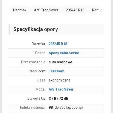
Tracmax
A/S Trac Saver
235/45 R18
Rant ochronn
Specyfikacja
opony
Rozmiar
235/45 R18
Sezon
opony całoroczne
Przeznaczenie
auta
osobowe
Producent
Tracmax
Klasa
ekonomiczna
Model
A/S Trac Saver
Etykieta UE
C / B / 72 dB
Indeks nośności
98
(do 750 kg/oponę)