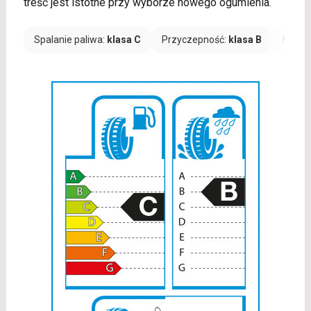
treść jest istotne przy wyborze nowego ogumienia.
Spalanie paliwa:
klasa C
Przyczepność:
klasa B
Hałas