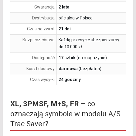
Gwarancja
2 lata
Dystrybucja
oficjalna w Polsce
Czas na zwrot
21 dni
Bezpieczeństwo
Każdą przesyłkę ubezpieczamy
do 10 000 zł
Dostępność
17 sztuk
(na magazynie)
Koszt dostawy
darmowa
(bezpłatna)
Czas wysyłki
24 godziny
XL, 3PMSF, M+S, FR
– co
oznaczają symbole w modelu A/S
Trac Saver?