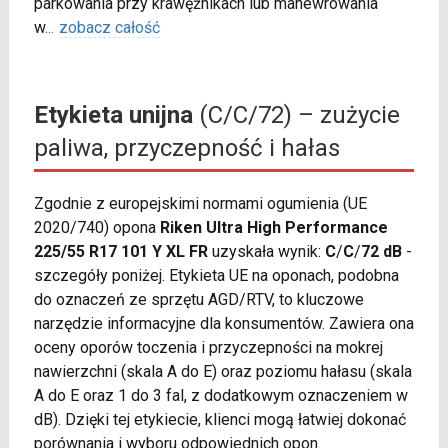
parkowania przy krawężnikach lub manewrowania
w
...
zobacz całość
Etykieta unijna
(C/C/72) – zużycie
paliwa, przyczepność i hałas
Zgodnie z europejskimi normami ogumienia (UE
2020/740) opona
Riken Ultra High Performance
225/55 R17 101 Y XL FR
uzyskała wynik:
C
/
C
/
72 dB
-
szczegóły poniżej. Etykieta UE na oponach, podobna
do oznaczeń ze sprzętu AGD/RTV, to kluczowe
narzędzie informacyjne dla konsumentów. Zawiera ona
oceny oporów toczenia i przyczepności na mokrej
nawierzchni (skala A do E) oraz poziomu hałasu (skala
A do E oraz 1 do 3 fal, z dodatkowym oznaczeniem w
dB). Dzięki tej etykiecie, klienci mogą łatwiej dokonać
porównania i wyboru odpowiednich opon.