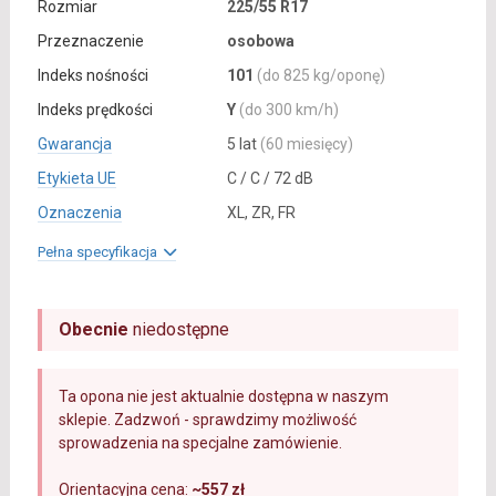
Rozmiar
225/55 R17
Przeznaczenie
osobowa
Indeks nośności
101
(do 825 kg/oponę)
Indeks prędkości
Y
(do 300 km/h)
Gwarancja
5 lat
(60 miesięcy)
Etykieta UE
C / C / 72 dB
Oznaczenia
XL, ZR, FR
Pełna specyfikacja
Obecnie
niedostępne
Ta opona nie jest aktualnie dostępna w naszym
sklepie. Zadzwoń - sprawdzimy możliwość
sprowadzenia na specjalne zamówienie.
Orientacyjna cena:
~557 zł