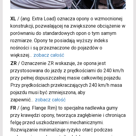
XL
/
(ang. Extra Load) oznacza opony o wzmocnionej
konstrukcji, pozwalającej na zwiększone obciążenie w
porównaniu do standardowych opon o tym samym
rozmiarze. Opony te posiadają wyższy indeks
nośności i są przeznaczone do pojazdów o
większej
...
zobacz całość
ZR
/
Oznaczenie ZR wskazuje, że opona jest
przystosowana do jazdy z prędkościami do 240 km/h
przy pełnej dopuszczalnej masie całkowitej pojazdu.
Przy prędkościach przekraczających 240 km/h masa
pojazdu musi być zmniejszona, aby
zapewnić
...
zobacz całość
FR
/
(ang. Flange Rim) to specjalna nadlewka gumy
przy krawędzi opony, tworząca zagłębienie i chroniąca
felgę przed uszkodzeniami mechanicznymi.
Rozwiązanie minimalizuje ryzyko otarć podczas