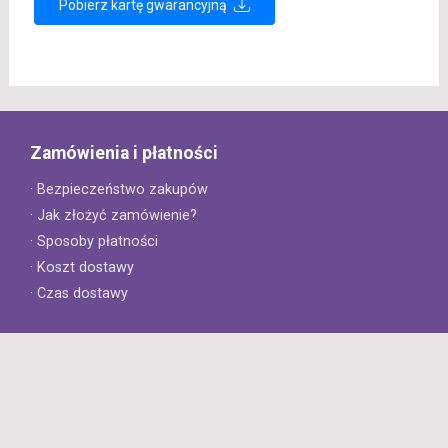
Pobierz kartę gwarancyjną
Zamówienia i płatności
· Bezpieczeństwo zakupów
· Jak złożyć zamówienie?
· Sposoby płatności
· Koszt dostawy
· Czas dostawy
Obsługa klienta
· Zwroty
· Reklamacje
· Najczęściej zadawane pytania