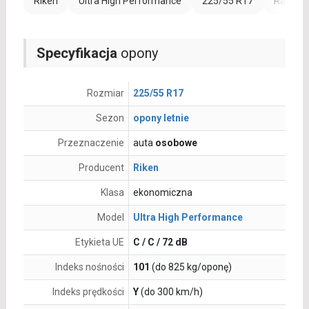
Riken
Ultra High Performance
225/55 R17
Rant oc
Specyfikacja
opony
Rozmiar
225/55 R17
Sezon
opony letnie
Przeznaczenie
auta
osobowe
Producent
Riken
Klasa
ekonomiczna
Model
Ultra High Performance
Etykieta UE
C / C / 72 dB
Indeks nośności
101
(do 825 kg/oponę)
Indeks prędkości
Y
(do 300 km/h)