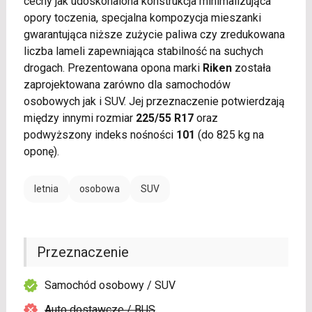
cechy jak udoskonalona konstrukcja minimalizująca
opory toczenia, specjalna kompozycja mieszanki
gwarantująca niższe zużycie paliwa czy zredukowana
liczba lameli zapewniająca stabilność na suchych
drogach. Prezentowana opona marki
Riken
została
zaprojektowana zarówno dla samochodów
osobowych jak i SUV. Jej przeznaczenie potwierdzają
między innymi rozmiar
225/55 R17
oraz
podwyższony indeks nośności
101
(do 825 kg na
oponę).
letnia
osobowa
SUV
Przeznaczenie
Samochód osobowy / SUV
Auto dostawcze / BUS