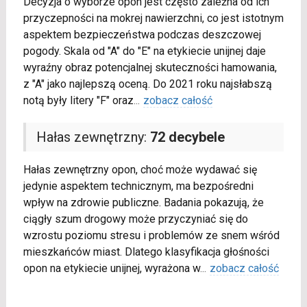
Decyzja o wyborze opon jest często zależna od ich
przyczepności na mokrej nawierzchni, co jest istotnym
aspektem bezpieczeństwa podczas deszczowej
pogody. Skala od "A" do "E" na etykiecie unijnej daje
wyraźny obraz potencjalnej skuteczności hamowania,
z "A" jako najlepszą oceną. Do 2021 roku najsłabszą
notą były litery "F" oraz
...
zobacz całość
Hałas zewnętrzny:
72 decybele
Hałas zewnętrzny opon, choć może wydawać się
jedynie aspektem technicznym, ma bezpośredni
wpływ na zdrowie publiczne. Badania pokazują, że
ciągły szum drogowy może przyczyniać się do
wzrostu poziomu stresu i problemów ze snem wśród
mieszkańców miast. Dlatego klasyfikacja głośności
opon na etykiecie unijnej, wyrażona w
...
zobacz całość