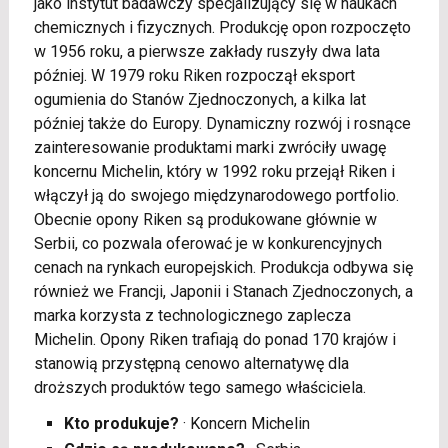
jako instytut badawczy specjalizujący się w naukach
chemicznych i fizycznych. Produkcję opon rozpoczęto
w 1956 roku, a pierwsze zakłady ruszyły dwa lata
później. W 1979 roku Riken rozpoczął eksport
ogumienia do Stanów Zjednoczonych, a kilka lat
później także do Europy. Dynamiczny rozwój i rosnące
zainteresowanie produktami marki zwróciły uwagę
koncernu Michelin, który w 1992 roku przejął Riken i
włączył ją do swojego międzynarodowego portfolio.
Obecnie opony Riken są produkowane głównie w
Serbii, co pozwala oferować je w konkurencyjnych
cenach na rynkach europejskich. Produkcja odbywa się
również we Francji, Japonii i Stanach Zjednoczonych, a
marka korzysta z technologicznego zaplecza
Michelin. Opony Riken trafiają do ponad 170 krajów i
stanowią przystępną cenowo alternatywę dla
droższych produktów tego samego właściciela.
Kto produkuje?
· Koncern Michelin