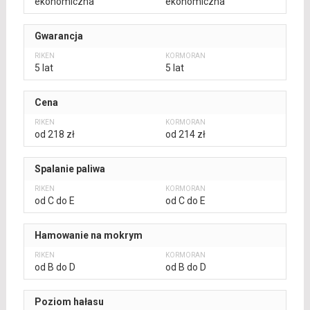
ekonomiczna
ekonomiczna
Gwarancja
5 lat
5 lat
Cena
od 218 zł
od 214 zł
Spalanie paliwa
od C do E
od C do E
Hamowanie na mokrym
od B do D
od B do D
Poziom hałasu