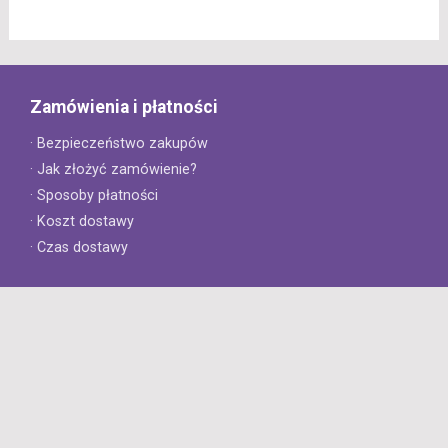
Zamówienia i płatności
· Bezpieczeństwo zakupów
· Jak złożyć zamówienie?
· Sposoby płatności
· Koszt dostawy
· Czas dostawy
Obsługa klienta
· Zwroty
· Reklamacje
· Najczęściej zadawane pytania
· Gwarancja na opony
· Kontakt