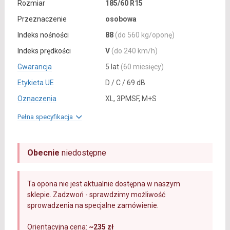
Rozmiar
185/60 R15
Przeznaczenie
osobowa
Indeks nośności
88
(do 560 kg/oponę)
Indeks prędkości
V
(do 240 km/h)
Gwarancja
5 lat
(60 miesięcy)
Etykieta UE
D / C / 69 dB
Oznaczenia
XL, 3PMSF, M+S
Pełna specyfikacja
Obecnie
niedostępne
Ta opona nie jest aktualnie dostępna w naszym
sklepie. Zadzwoń - sprawdzimy możliwość
sprowadzenia na specjalne zamówienie.
Orientacyjna cena:
~235 zł