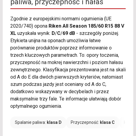
paliwa, przyczepność i hałas
Zgodnie z europejskimi normami ogumienia (UE
2020/740) opona
Riken All Season 185/60 R15 88 V
XL
uzyskała wynik:
D
/
C
/
69 dB
- szczegóły poniżej.
Etykieta unijna na oponach umożliwia łatwe
porównanie produktów poprzez informowanie o
trzech kluczowych parametrach. To: opory toczenia,
przyczepność na mokrej nawierzchni i poziom hałasu
zewnętrznego. Klasyfikacja prezentowana jest na skali
od A do E dla dwóch pierwszych kryteriów, natomiast
szum podczas jazdy jest oceniany od A do C,
dodatkowo wskazywany w decybelach i przez
maksymalnie trzy fale. Te informacje ułatwiają dobór
optymalnego ogumienia.
Spalanie paliwa:
klasa D
Przyczepność:
klasa C
Hałas