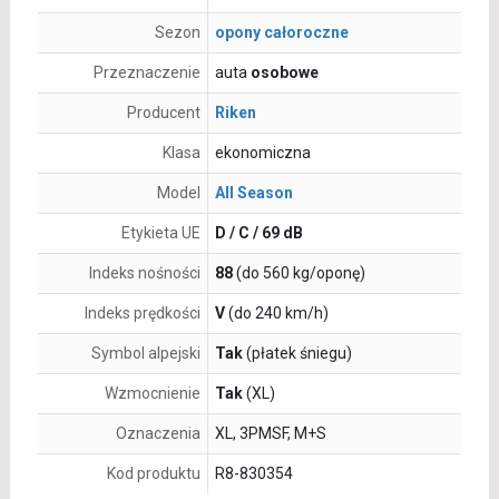
Sezon
opony całoroczne
Przeznaczenie
auta
osobowe
Producent
Riken
Klasa
ekonomiczna
Model
All Season
Etykieta UE
D / C / 69 dB
Indeks nośności
88
(do 560 kg/oponę)
Indeks prędkości
V
(do 240 km/h)
Symbol alpejski
Tak
(płatek śniegu)
Wzmocnienie
Tak
(XL)
Oznaczenia
XL, 3PMSF, M+S
Kod produktu
R8-830354