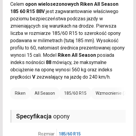
Celem
opon wielosezonowych Riken All Season
185 60 R15 88V
jest zagwarantowanie właściwego
poziomu bezpieczeństwa podczas jazdy w
zmieniających się warunkach na drodze. Pierwsza
liczba w rozmiarze 185/60 R15 to szerokość opony
podawana w milimetrach (tutaj 185 mm). Wysokość
profilu to 60, natomiast średnica prezentowanej opony
wynosi 15 cali. Model
Riken All Season
posiada
indeks nośności
88
mówiący, że maksymalne
obciążenie na oponę wynosi 560 kg oraz indeks
prędkości
V
zezwalający na jazdę do 240 km/h.
Riken
All Season
185/60 R15
Wzmocnienie (XL)
Specyfikacja
opony
Rozmiar
185/60 R15