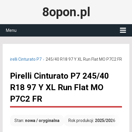
8opon.pl
Menu
18
Pirelli Cinturato P7
245/40 R18 97 Y XL Run Flat MO P7C2 FR
Pirelli Cinturato P7 245/40
R18 97 Y XL Run Flat MO
P7C2 FR
Stan:
nowa / oryginalna
Rok produkcji:
2025/2026
Dar