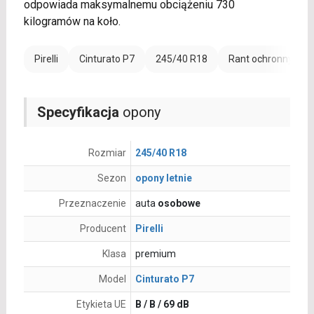
odpowiada maksymalnemu obciążeniu 730
kilogramów na koło.
Pirelli
Cinturato P7
245/40 R18
Rant ochronny (FR)
Specyfikacja
opony
Rozmiar
245/40 R18
Sezon
opony letnie
Przeznaczenie
auta
osobowe
Producent
Pirelli
Klasa
premium
Model
Cinturato P7
Etykieta UE
B / B / 69 dB