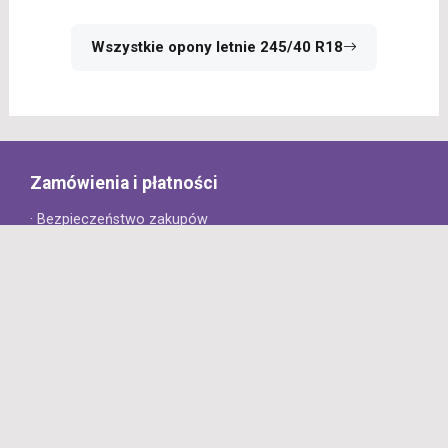
Wszystkie opony letnie 245/40 R18
Zamówienia i płatności
· Bezpieczeństwo zakupów
· Jak złożyć zamówienie?
· Sposoby płatności
· Koszt dostawy
· Czas dostawy
Obsługa klienta
· Zwroty
· Reklamacje