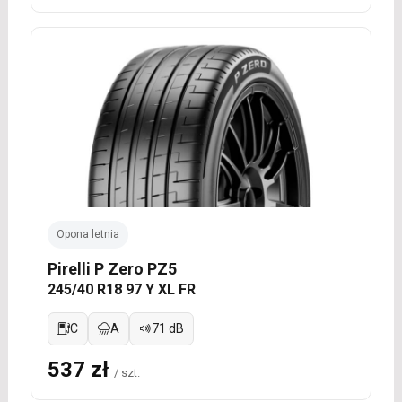
Opona letnia
Pirelli P Zero PZ5
245/40 R18 97 Y XL FR
C
A
71 dB
537 zł
/ szt.