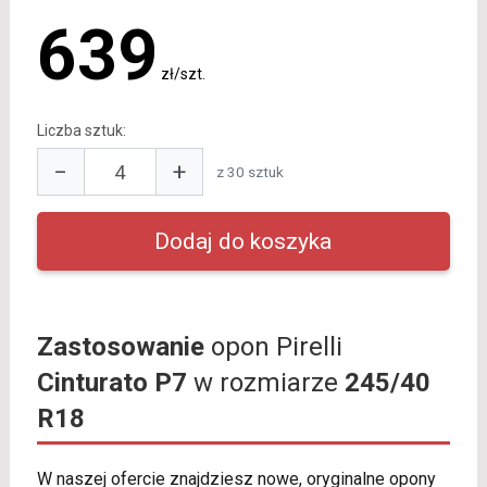
639
zł/szt.
Liczba sztuk:
−
+
z 30 sztuk
Zastosowanie
opon Pirelli
Cinturato P7
w rozmiarze
245/40
R18
W naszej ofercie znajdziesz nowe, oryginalne opony