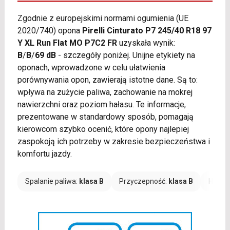
Zgodnie z europejskimi normami ogumienia (UE
2020/740) opona
Pirelli Cinturato P7 245/40 R18 97
Y XL Run Flat MO P7C2 FR
uzyskała wynik:
B
/
B
/
69 dB
- szczegóły poniżej. Unijne etykiety na
oponach, wprowadzone w celu ułatwienia
porównywania opon, zawierają istotne dane. Są to:
wpływa na zużycie paliwa, zachowanie na mokrej
nawierzchni oraz poziom hałasu. Te informacje,
prezentowane w standardowy sposób, pomagają
kierowcom szybko ocenić, które opony najlepiej
zaspokoją ich potrzeby w zakresie bezpieczeństwa i
komfortu jazdy.
Spalanie paliwa:
klasa B
Przyczepność:
klasa B
Hałas: