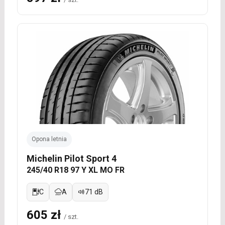
Opona letnia
Michelin Pilot Sport 4
245/40 R18 97 Y XL MO FR
C
A
71 dB
605 zł
/ szt.