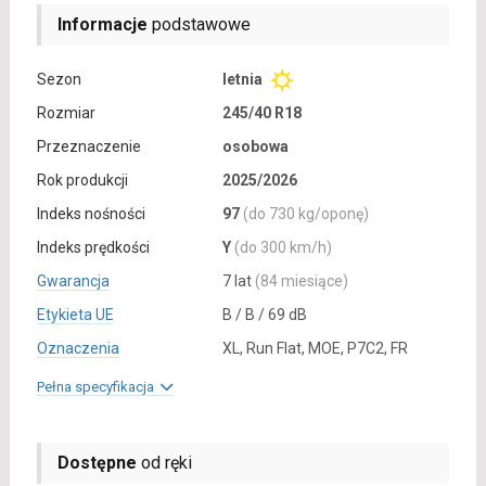
Informacje
podstawowe
Sezon
letnia
Rozmiar
245/40 R18
Przeznaczenie
osobowa
Rok produkcji
2025/2026
Indeks nośności
97
(do 730 kg/oponę)
Indeks prędkości
Y
(do 300 km/h)
Gwarancja
7 lat
(84 miesiące)
Etykieta UE
B / B / 69 dB
Oznaczenia
XL, Run Flat, MOE, P7C2, FR
Pełna specyfikacja
Dostępne
od ręki