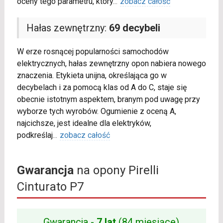
oceny tego parametru, który
...
zobacz całość
Hałas zewnętrzny:
69 decybeli
W erze rosnącej popularności samochodów
elektrycznych, hałas zewnętrzny opon nabiera nowego
znaczenia. Etykieta unijna, określająca go w
decybelach i za pomocą klas od A do C, staje się
obecnie istotnym aspektem, branym pod uwagę przy
wyborze tych wyrobów. Ogumienie z oceną A,
najcichsze, jest idealne dla elektryków,
podkreślaj
...
zobacz całość
Gwarancja
na opony Pirelli
Cinturato P7
Gwarancja -
7 lat
(84 miesiące)