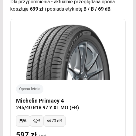
Dla przypomnienia - aktualnie przeglądana opona
kosztuje
639 zł
i posiada etykietę
B / B / 69 dB
.
Opona letnia
Michelin Primacy 4
245/40 R18 97 Y XL MO (FR)
A
B
70 dB
597 zł
/ szt.