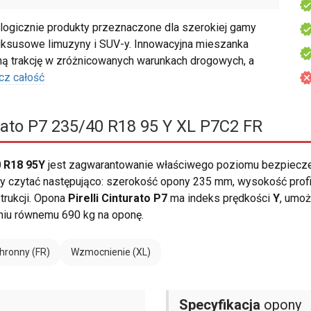
ogicznie produkty przeznaczone dla szerokiej gamy
uksusowe limuzyny i SUV-y. Innowacyjna mieszanka
 trakcję w zróżnicowanych warunkach drogowych, a
cz całość
urato P7 235/40 R18 95 Y XL P7C2 FR
0 R18 95Y
jest zagwarantowanie właściwego poziomu bezpiecze
czytać następująco: szerokość opony 235 mm, wysokość profilu 4
trukcji. Opona
Pirelli Cinturato P7
ma indeks prędkości
Y
, umoż
u równemu 690 kg na oponę.
hronny (FR)
Wzmocnienie (XL)
Specyfikacja
opony