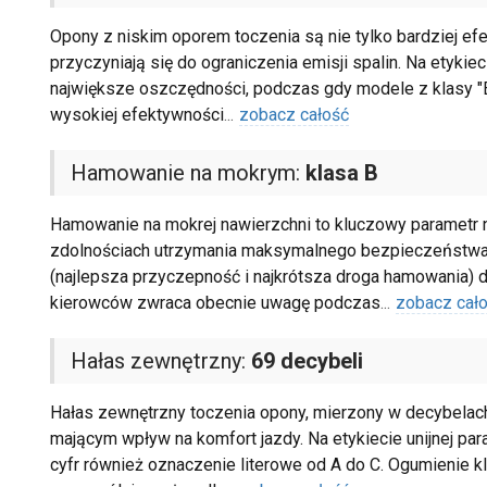
Opony z niskim oporem toczenia są nie tylko bardziej ef
przyczyniają się do ograniczenia emisji spalin. Na etykiec
największe oszczędności, podczas gdy modele z klasy "
wysokiej efektywności
...
zobacz całość
Hamowanie na mokrym:
klasa B
Hamowanie na mokrej nawierzchni to kluczowy parametr na
zdolnościach utrzymania maksymalnego bezpieczeństwa w
(najlepsza przyczepność i najkrótsza droga hamowania) do
kierowców zwraca obecnie uwagę podczas
...
zobacz cał
Hałas zewnętrzny:
69 decybeli
Hałas zewnętrzny toczenia opony, mierzony w decybelach
mającym wpływ na komfort jazdy. Na etykiecie unijnej par
cyfr również oznaczenie literowe od A do C. Ogumienie k