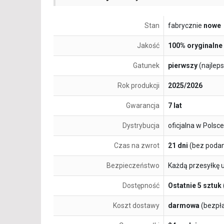
Stan
fabrycznie
nowe
Jakość
100% oryginalne
Gatunek
pierwszy
(najlep
Rok produkcji
2025/2026
Gwarancja
7 lat
Dystrybucja
oficjalna w Polsce
Czas na zwrot
21 dni
(bez podan
Bezpieczeństwo
Każdą przesyłkę 
Dostępność
Ostatnie 5 sztuk
Koszt dostawy
darmowa
(bezpł