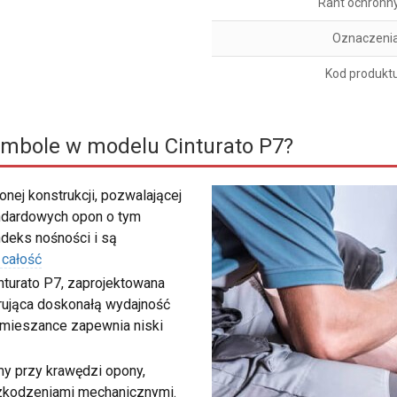
Rant ochronn
Oznaczeni
Kod produkt
ymbole w modelu Cinturato P7?
nej konstrukcji, pozwalającej
ndardowych opon o tym
deks nośności i są
 całość
inturato P7, zaprojektowana
ująca doskonałą wydajność
 mieszance zapewnia niski
my przy krawędzi opony,
szkodzeniami mechanicznymi.