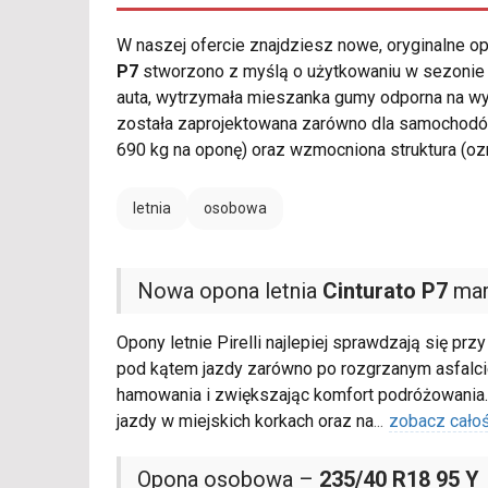
W naszej ofercie znajdziesz nowe, oryginalne 
P7
stworzono z myślą o użytkowaniu w sezonie 
auta, wytrzymała mieszanka gumy odporna na wy
została zaprojektowana zarówno dla samochodó
690 kg na oponę) oraz wzmocniona struktura (o
letnia
osobowa
Nowa opona letnia
Cinturato P7
mark
Opony letnie Pirelli najlepiej sprawdzają się p
pod kątem jazdy zarówno po rozgrzanym asfalcie
hamowania i zwiększając komfort podróżowania
jazdy w miejskich korkach oraz na
...
zobacz cało
Opona osobowa –
235/40 R18 95 Y