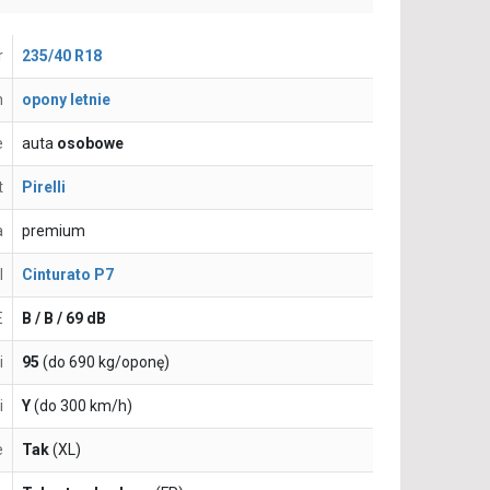
r
235/40 R18
n
opony letnie
e
auta
osobowe
t
Pirelli
a
premium
l
Cinturato P7
E
B / B / 69 dB
i
95
(do 690 kg/oponę)
i
Y
(do 300 km/h)
e
Tak
(XL)