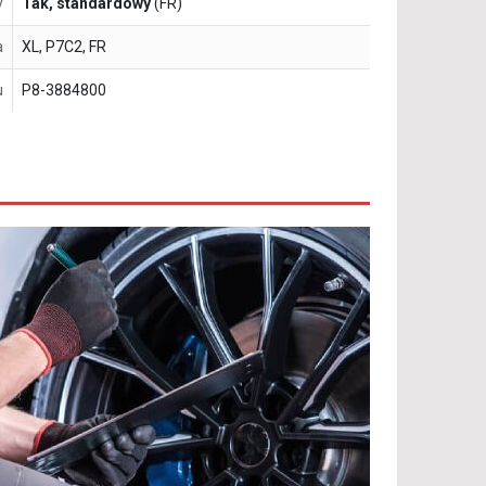
y
Tak, standardowy
(FR)
a
XL, P7C2, FR
u
P8-3884800