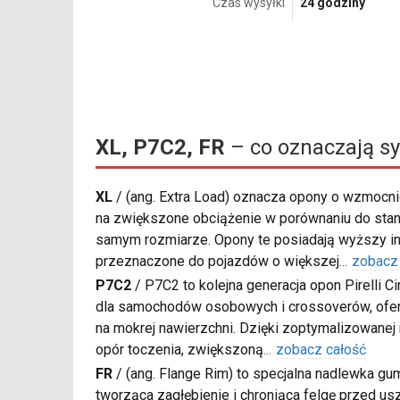
Czas wysyłki
24 godziny
XL, P7C2, FR
– co oznaczają s
XL
/
(ang. Extra Load) oznacza opony o wzmocnio
na zwiększone obciążenie w porównaniu do sta
samym rozmiarze. Opony te posiadają wyższy in
przeznaczone do pojazdów o większej
...
zobacz
P7C2
/
P7C2 to kolejna generacja opon Pirelli C
dla samochodów osobowych i crossoverów, ofer
na mokrej nawierzchni. Dzięki zoptymalizowanej
opór toczenia, zwiększoną
...
zobacz całość
FR
/
(ang. Flange Rim) to specjalna nadlewka gu
tworząca zagłębienie i chroniąca felgę przed u