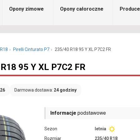
Opony zimowe
Opony całoroczne
Produce
 R18
Pirelli Cinturato P7
235/40 R18 95 Y XL P7C2 FR
0 R18 95 Y XL P7C2 FR
026
Darmowa dostawa:
24 godziny
Informacje
podstawowe
Sezon
letnia
Rozmiar
235/40 R18