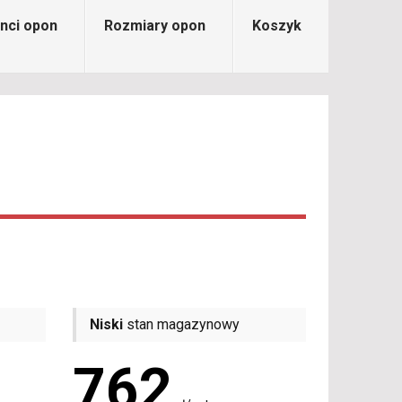
nci opon
Rozmiary opon
Koszyk
Niski
stan magazynowy
762