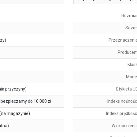
Rozmia
Sezo
szy)
Przeznaczeni
Producen
Klas
Mode
ia przyczyny)
Etykieta U
ubezpieczamy do 10 000 zł
Indeks nośnośc
(na magazynie)
Indeks prędkośc
atna)
Wzmocnieni