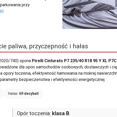
 parkowania przy
ść
ie paliwa, przyczepność i hałas
 2020/740) opona
Pirelli Cinturato P7 235/40 R18 95 Y XL P7C
rowadzone dla opon samochodów osobowych, dostawczych i ci
nia opory toczenia, efektywność hamowania na mokrej nawierzchn
 parametry bezpieczeństwa i efektywności energetycznej.
B
Hałas:
69 decybeli
Opór toczenia:
klasa B