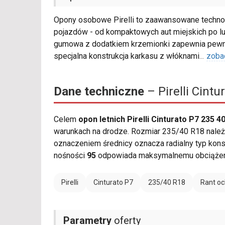
Opony osobowe Pirelli to zaawansowane technol
pojazdów - od kompaktowych aut miejskich po l
gumowa z dodatkiem krzemionki zapewnia pewną
specjalna konstrukcja karkasu z włóknami
...
zoba
Dane techniczne
– Pirelli Cint
Celem
opon letnich Pirelli Cinturato P7 235 4
warunkach na drodze. Rozmiar 235/40 R18 należy 
oznaczeniem średnicy oznacza radialny typ kons
nośności
95
odpowiada maksymalnemu obciążeni
Pirelli
Cinturato P7
235/40 R18
Rant oc
Parametry
oferty