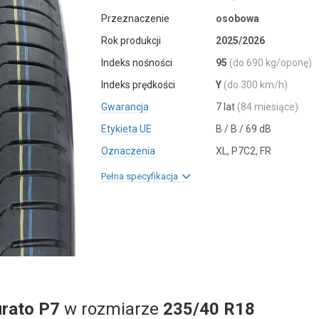
Przeznaczenie
osobowa
Rok produkcji
2025/2026
Indeks nośności
95
(do 690 kg/oponę)
Indeks prędkości
Y
(do 300 km/h)
Gwarancja
7 lat
(84 miesiące)
Etykieta UE
B / B / 69 dB
Oznaczenia
XL, P7C2, FR
Pełna specyfikacja
urato P7
w rozmiarze
235/40 R18