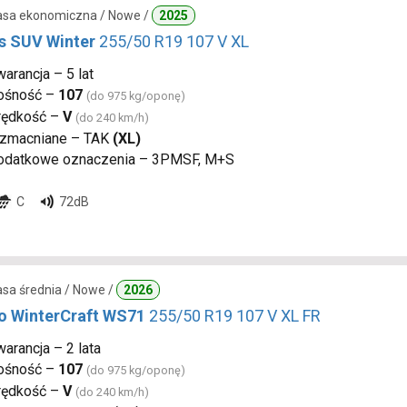
lasa ekonomiczna / Nowe /
2025
s SUV Winter
255/50 R19 107 V XL
arancja – 5 lat
ośność –
107
(do 975 kg/oponę)
rędkość –
V
(do 240 km/h)
zmacniane – TAK
(XL)
odatkowe oznaczenia – 3PMSF, M+S
C
72dB
lasa średnia / Nowe /
2026
 WinterCraft WS71
255/50 R19 107 V XL FR
arancja – 2 lata
ośność –
107
(do 975 kg/oponę)
rędkość –
V
(do 240 km/h)