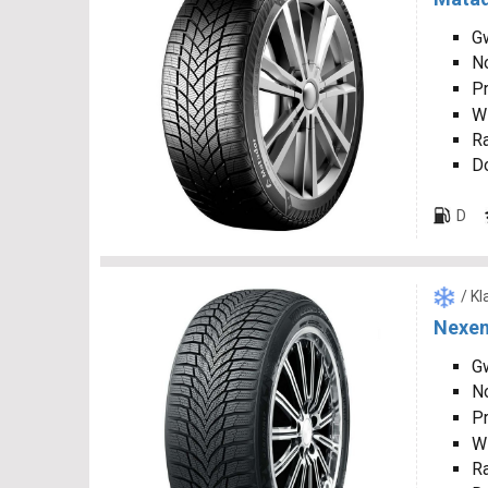
Gw
N
P
W
R
D
D
/ K
Nexen
Gw
N
P
W
R