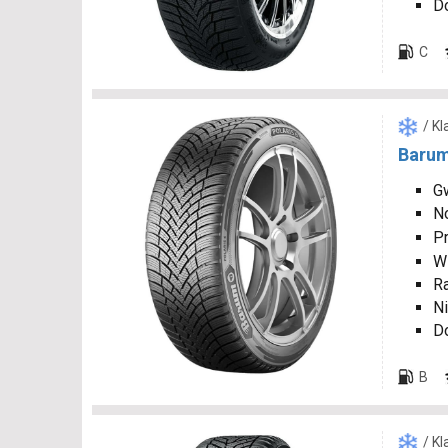
D
C
/ K
Barum
Gw
N
P
W
R
Ni
D
B
/ K