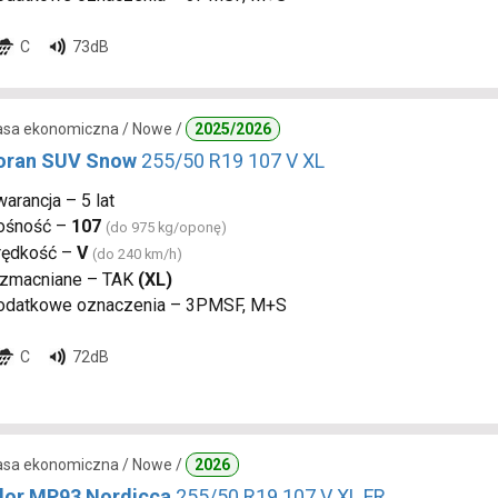
C
73dB
lasa ekonomiczna / Nowe /
2025/2026
oran SUV Snow
255/50 R19 107 V XL
arancja – 5 lat
ośność –
107
(do 975 kg/oponę)
rędkość –
V
(do 240 km/h)
zmacniane – TAK
(XL)
odatkowe oznaczenia – 3PMSF, M+S
C
72dB
lasa ekonomiczna / Nowe /
2026
or MP93 Nordicca
255/50 R19 107 V XL FR