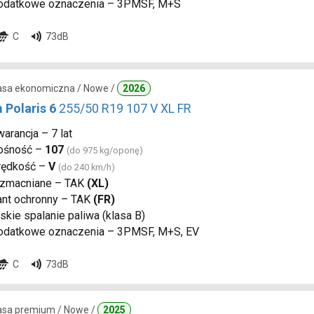
odatkowe oznaczenia – 3PMSF, M+S
C
73dB
lasa ekonomiczna / Nowe /
2026
 Polaris 6
255/50 R19 107 V XL FR
arancja – 7 lat
ośność –
107
(do 975 kg/oponę)
rędkość –
V
(do 240 km/h)
zmacniane – TAK
(XL)
ant ochronny – TAK
(FR)
skie spalanie paliwa (klasa B)
odatkowe oznaczenia – 3PMSF, M+S, EV
C
73dB
lasa premium / Nowe /
2025