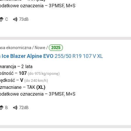
odatkowe oznaczenia – 3PMSF, M+S
C
73dB
lasa ekonomiczna / Nowe /
2025
 Ice Blazer Alpine EVO
255/50 R19 107 V XL
arancja – 2 lata
ośność –
107
(do 975 kg/oponę)
rędkość –
V
(do 240 km/h)
zmacniane – TAK
(XL)
odatkowe oznaczenia – 3PMSF, M+S
B
72dB