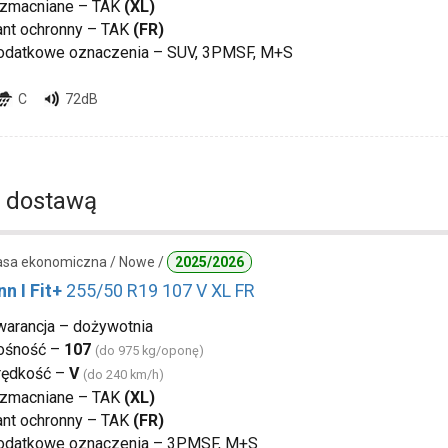
zmacniane – TAK
(XL)
ant ochronny – TAK
(FR)
odatkowe oznaczenia – SUV, 3PMSF, M+S
C
72dB
 dostawą
lasa ekonomiczna / Nowe /
2025/2026
n I Fit+
255/50 R19 107 V XL FR
warancja – dożywotnia
ośność –
107
(do 975 kg/oponę)
rędkość –
V
(do 240 km/h)
zmacniane – TAK
(XL)
ant ochronny – TAK
(FR)
odatkowe oznaczenia – 3PMSF, M+S