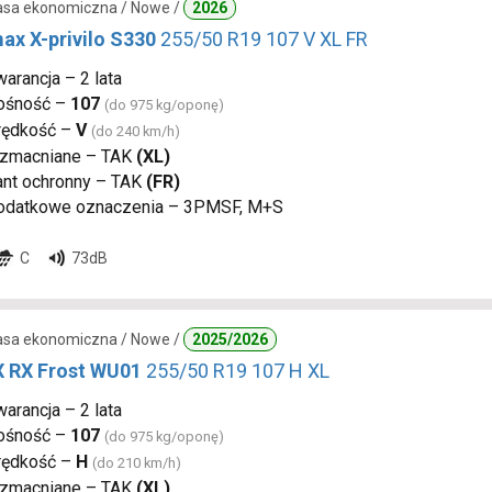
lasa ekonomiczna / Nowe /
2026
ax X-privilo S330
255/50 R19 107 V XL FR
arancja – 2 lata
ośność –
107
(do 975 kg/oponę)
rędkość –
V
(do 240 km/h)
zmacniane – TAK
(XL)
ant ochronny – TAK
(FR)
odatkowe oznaczenia – 3PMSF, M+S
C
73dB
lasa ekonomiczna / Nowe /
2025/2026
 RX Frost WU01
255/50 R19 107 H XL
arancja – 2 lata
ośność –
107
(do 975 kg/oponę)
rędkość –
H
(do 210 km/h)
zmacniane – TAK
(XL)