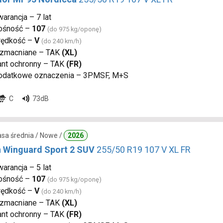
arancja – 7 lat
ośność –
107
(do 975 kg/oponę)
rędkość –
V
(do 240 km/h)
zmacniane – TAK
(XL)
ant ochronny – TAK
(FR)
odatkowe oznaczenia – 3PMSF, M+S
C
73dB
lasa średnia / Nowe /
2026
 Winguard Sport 2 SUV
255/50 R19 107 V XL FR
arancja – 5 lat
ośność –
107
(do 975 kg/oponę)
rędkość –
V
(do 240 km/h)
zmacniane – TAK
(XL)
ant ochronny – TAK
(FR)