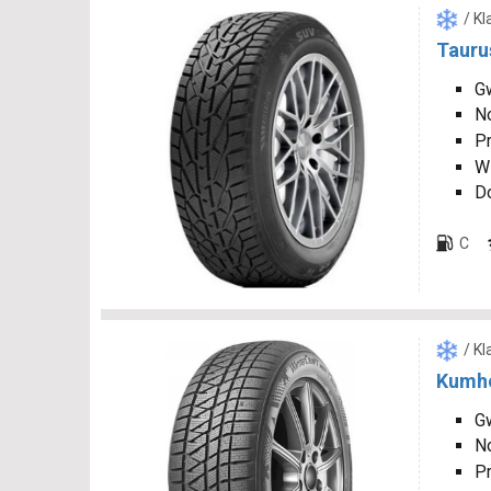
/ K
Tauru
Gw
N
P
W
D
C
/ K
Kumho
Gw
N
P