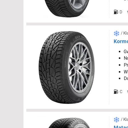
D
/ K
Korm
Gw
N
P
W
D
C
/ K
Matad