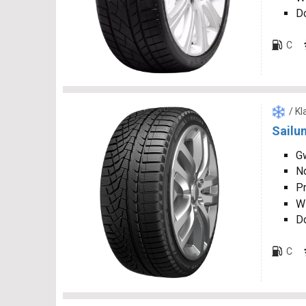
D
C
/ K
Sailun
Gw
N
P
W
D
C