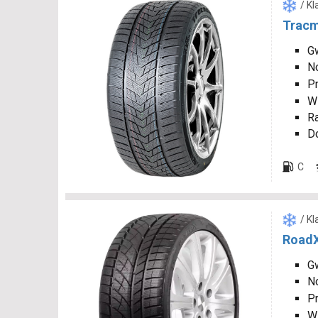
/ K
Tracm
Gw
N
P
W
R
D
C
/ K
RoadX
Gw
N
P
W