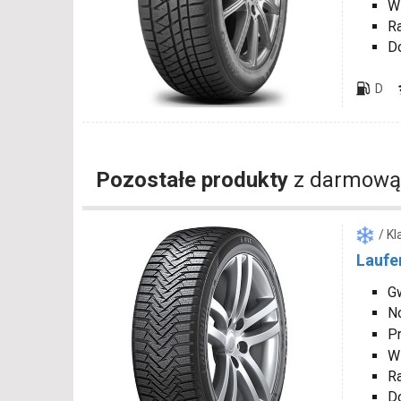
W
R
D
D
Pozostałe produkty
z darmową
/ K
Laufen
G
N
P
W
R
D