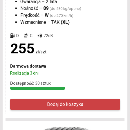
Gwarancja – 2 lata
Nośność –
89
(do 580 kg/oponę)
Prędkość –
W
(do 270 km/h)
Wzmacniane – TAK
(XL)
D
C
72dB
255
zł/szt.
Darmowa dostawa
Realizacja 3 dni
Dostępność:
30 sztuk