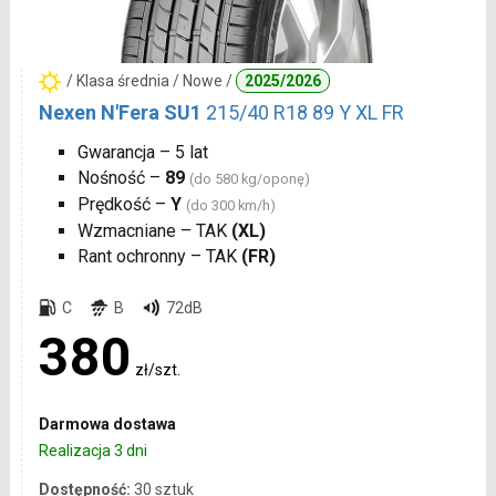
/ Klasa średnia / Nowe /
2025/2026
Nexen N'Fera SU1
215/40 R18 89 Y XL FR
Gwarancja – 5 lat
Nośność –
89
(do 580 kg/oponę)
Prędkość –
Y
(do 300 km/h)
Wzmacniane – TAK
(XL)
Rant ochronny – TAK
(FR)
C
B
72dB
380
zł/szt.
Darmowa dostawa
Realizacja 3 dni
Dostępność:
30 sztuk