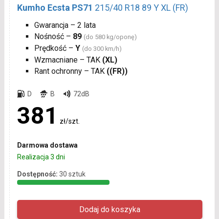
Kumho Ecsta PS71
215/40 R18 89 Y XL (FR)
Gwarancja – 2 lata
Nośność –
89
(do 580 kg/oponę)
Prędkość –
Y
(do 300 km/h)
Wzmacniane – TAK
(XL)
Rant ochronny – TAK
((FR))
D
B
72dB
381
zł/szt.
Darmowa dostawa
Realizacja 3 dni
Dostępność:
30 sztuk