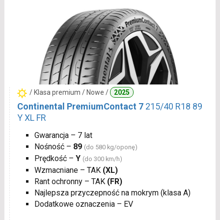
/ Klasa premium / Nowe /
2025
Continental PremiumContact 7
215/40 R18 89
Y XL FR
Gwarancja – 7 lat
Nośność –
89
(do 580 kg/oponę)
Prędkość –
Y
(do 300 km/h)
Wzmacniane – TAK
(XL)
Rant ochronny – TAK
(FR)
Najlepsza przyczepność na mokrym (klasa A)
Dodatkowe oznaczenia – EV