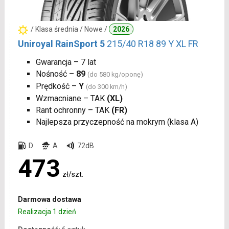
/ Klasa średnia / Nowe /
2026
Uniroyal RainSport 5
215/40 R18 89 Y XL FR
Gwarancja – 7 lat
Nośność –
89
(do 580 kg/oponę)
Prędkość –
Y
(do 300 km/h)
Wzmacniane – TAK
(XL)
Rant ochronny – TAK
(FR)
Najlepsza przyczepność na mokrym (klasa A)
D
A
72dB
473
zł/szt.
Darmowa dostawa
Realizacja 1 dzień