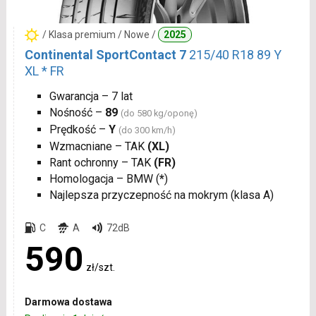
/ Klasa premium / Nowe /
2025
Continental SportContact 7
215/40 R18 89 Y
XL * FR
Gwarancja – 7 lat
Nośność –
89
(do 580 kg/oponę)
Prędkość –
Y
(do 300 km/h)
Wzmacniane – TAK
(XL)
Rant ochronny – TAK
(FR)
Homologacja – BMW (
*
)
Najlepsza przyczepność na mokrym (klasa A)
C
A
72dB
590
zł/szt.
Darmowa dostawa