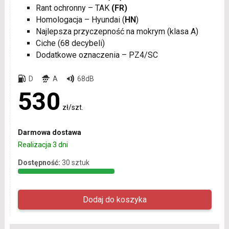
Rant ochronny – TAK
(FR)
Homologacja – Hyundai (
HN
)
Najlepsza przyczepność na mokrym (klasa A)
Ciche (68 decybeli)
Dodatkowe oznaczenia – PZ4/SC
D
A
68dB
530
zł/szt.
Darmowa dostawa
Realizacja 3 dni
Dostępność:
30 sztuk