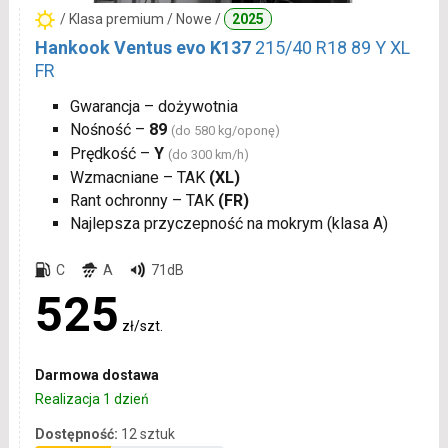
/ Klasa premium / Nowe /
2025
Hankook Ventus evo K137
215/40 R18 89 Y XL
FR
Gwarancja – dożywotnia
Nośność –
89
(do 580 kg/oponę)
Prędkość –
Y
(do 300 km/h)
Wzmacniane – TAK
(XL)
Rant ochronny – TAK
(FR)
Najlepsza przyczepność na mokrym (klasa A)
C
A
71dB
525
zł/szt.
Darmowa dostawa
Realizacja 1 dzień
Dostępność:
12 sztuk