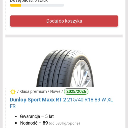
Dostępność:
6 sztuk
/ Klasa premium / Nowe /
2025/2026
Dunlop Sport Maxx RT 2
215/40 R18 89 W XL
FR
Gwarancja – 5 lat
Nośność –
89
(do 580 kg/oponę)