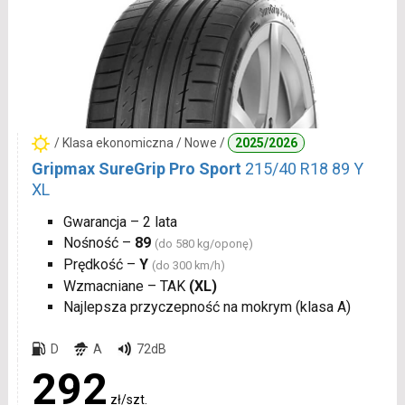
/ Klasa ekonomiczna / Nowe /
2025/2026
Gripmax SureGrip Pro Sport
215/40 R18 89 Y
XL
Gwarancja – 2 lata
Nośność –
89
(do 580 kg/oponę)
Prędkość –
Y
(do 300 km/h)
Wzmacniane – TAK
(XL)
Najlepsza przyczepność na mokrym (klasa A)
D
A
72dB
292
zł/szt.