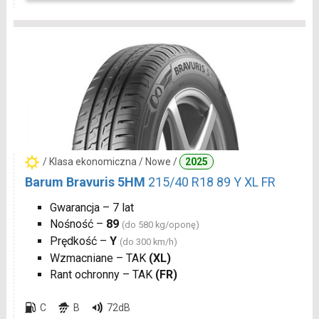
/ Klasa ekonomiczna / Nowe /
2025
Barum Bravuris 5HM
215/40 R18 89 Y XL FR
Gwarancja – 7 lat
Nośność –
89
(do 580 kg/oponę)
Prędkość –
Y
(do 300 km/h)
Wzmacniane – TAK
(XL)
Rant ochronny – TAK
(FR)
C
B
72dB