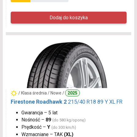
/ Klasa średnia / Nowe /
2025
Firestone Roadhawk 2
215/40 R18 89 Y XL FR
Gwarancja – 5 lat
Nośność –
89
(do 580 kg/oponę)
Prędkość –
Y
(do 300 km/h)
Wzmacniane – TAK
(XL)