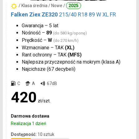
/ Klasa średnia / Nowe /
2025
Falken Ziex ZE320
215/40 R18 89 W XL FR
Gwarancja – 5 lat
Nośność –
89
(do 580 kg/oponę)
Prędkość –
W
(do 270 km/h)
Wzmacniane – TAK
(XL)
Rant ochronny – TAK
(MFS)
Najlepsza przyczepność na mokrym (klasa A)
Najcichsze (67 decybeli)
C
A
67dB
420
zł/szt.
Darmowa dostawa
Realizacja 1 dzień
Dostępność:
10 sztuk