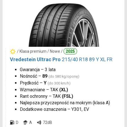
/ Klasa premium / Nowe /
2025
Vredestein Ultrac Pro
215/40 R18 89 Y XL FR
Gwarancja – 3 lata
Nośność –
89
(do 580 kg/oponę)
Prędkość –
Y
(do 300 km/h)
Wzmacniane – TAK
(XL)
Rant ochronny – TAK
(FSL)
Najlepsza przyczepność na mokrym (klasa A)
Dodatkowe oznaczenia – Y301, EV
D
A
72dB