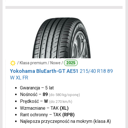
/ Klasa premium / Nowe /
2025
Yokohama BluEarth-GT AE51
215/40 R18 89
W XL FR
Gwarancja – 5 lat
Nośność –
89
(do 580 kg/oponę)
Prędkość –
W
(do 270 km/h)
Wzmacniane – TAK
(XL)
Rant ochronny – TAK
(RPB)
Najlepsza przyczepność na mokrym (klasa A)