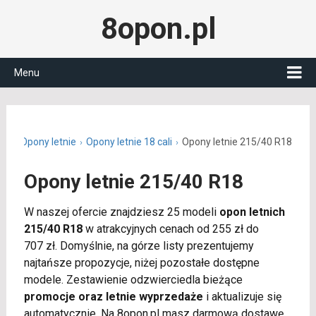
8opon.pl
Menu
.pl
Opony letnie
Opony letnie 18 cali
Opony letnie 215/40 R18
Opony letnie 215/40 R18
W naszej ofercie znajdziesz 25 modeli
opon letnich
215/40 R18
w atrakcyjnych cenach od 255 zł do
707 zł. Domyślnie, na górze listy prezentujemy
najtańsze propozycje, niżej pozostałe dostępne
modele. Zestawienie odzwierciedla bieżące
promocje oraz letnie wyprzedaże
i aktualizuje się
automatycznie. Na 8opon.pl masz darmową dostawę