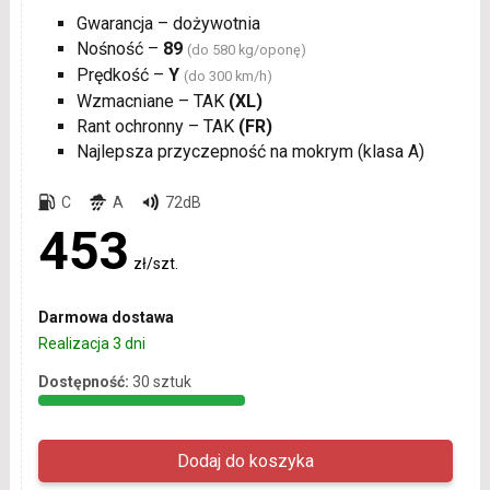
Gwarancja – dożywotnia
Nośność –
89
(do 580 kg/oponę)
Prędkość –
Y
(do 300 km/h)
Wzmacniane – TAK
(XL)
Rant ochronny – TAK
(FR)
Najlepsza przyczepność na mokrym (klasa A)
C
A
72dB
453
zł/szt.
Darmowa dostawa
Realizacja 3 dni
Dostępność:
30 sztuk