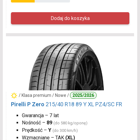
/ Klasa premium / Nowe /
2025/2026
Pirelli P Zero
215/40 R18 89 Y XL PZ4/SC FR
Gwarancja – 7 lat
Nośność –
89
(do 580 kg/oponę)
Prędkość –
Y
(do 300 km/h)
Wzmacniane – TAK
(XL)