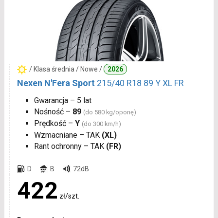
/ Klasa średnia / Nowe /
2026
Nexen N'Fera Sport
215/40 R18 89 Y XL FR
Gwarancja – 5 lat
Nośność –
89
(do 580 kg/oponę)
Prędkość –
Y
(do 300 km/h)
Wzmacniane – TAK
(XL)
Rant ochronny – TAK
(FR)
D
B
72dB
422
zł/szt.