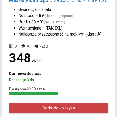
Maxxis Victra Sport 5 VS5
215/40 R18 89 Y XL
Gwarancja – 2 lata
Nośność –
89
(do 580 kg/oponę)
Prędkość –
Y
(do 300 km/h)
Wzmacniane – TAK
(XL)
Najlepsza przyczepność na mokrym (klasa A)
D
A
72dB
348
zł/szt.
Darmowa dostawa
Realizacja 3 dni
Dostępność:
30 sztuk