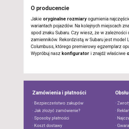
O producencie
Jakie
oryginalne rozmiary
ogumienia najczęści
wariantach pojazdów. Na kolejnych miejscach z
spod znaku Subaru. Czy wiesz, że w zależności o
zamienników. Rekordzistą w Subaru jest model
Columbuss, którego premierowy egzemplarz opuśc
Wypróbuj nasz
konfigurator
i znajdź właściwe
Zamówienia i płatności
Obsłu
· Bezpieczeństwo zakupów
· Zwrot
· Jak złożyć zamówienie?
· Rekla
· Sposoby płatności
· Najcz
· Koszt dostawy
· Gwar