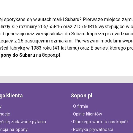
ej spotykane są w autach marki Subaru? Pierwsze miejsce zajm
nalazły się rozmiary 205/55R16 oraz 215/60R16 występujące w o
d generacji oraz wersji silnika, do Subaru Impreza przewidzian
 Legacy z 26 pasującymi rozmiarami. Pierwszymi modelami wy
ił fabrykę w 1983 roku (41 lat temu) oraz E series, którego p
opony do Subaru
na 8opon.pl
ga klienta
8opon.pl
y
· O firmie
macje
· Opinie klientów
ęściej zadawane pytania
· Dlaczego warto u nas kupić?
ancja na opony
· Polityka prywatności