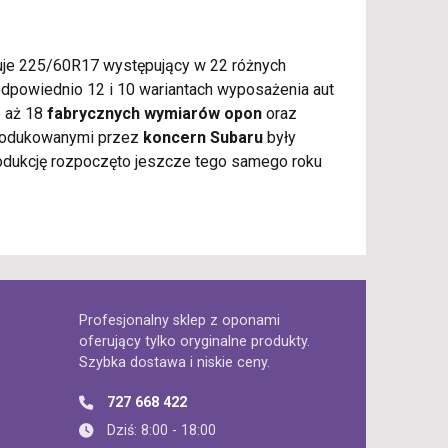
uje 225/60R17 występujący w 22 różnych
dpowiednio 12 i 10 wariantach wyposażenia aut
o aż 18
fabrycznych wymiarów opon
oraz
produkowanymi przez
koncern Subaru
były
rodukcję rozpoczęto jeszcze tego samego roku
Profesjonalny sklep z oponami
oferujący tylko oryginalne produkty.
Szybka dostawa i niskie ceny.
727 668 422
Dziś: 8:00 - 18:00