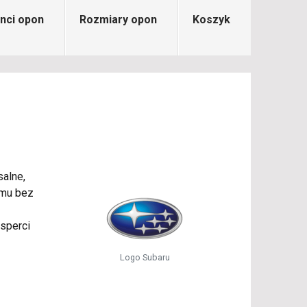
nci opon
Rozmiary opon
Koszyk
salne,
emu bez
sperci
Logo Subaru