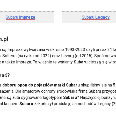
Subaru
Impreza
Subaru
Legacy
.pl
 są Impreza wytwarzana w okresie 1993-2023 czyli przez 31 la
 Solterra (na rynku od 2022) oraz Levorg (od 2015). Spośród ws
 a także Impreza. To właśnie te warianty
Subaru
cieszą się w os
rać?
es
doboru opon do pojazdów marki Subaru
skupiliśmy się na 5
posażenia. Dla amatorów ochrony środowiska firma Subaru przyg
dzane są auta sygnowane logotypem
Subaru
? Najczęściej benzyn
lat koncern
Subaru
zakończył produkcję samochodów Legacy (2017