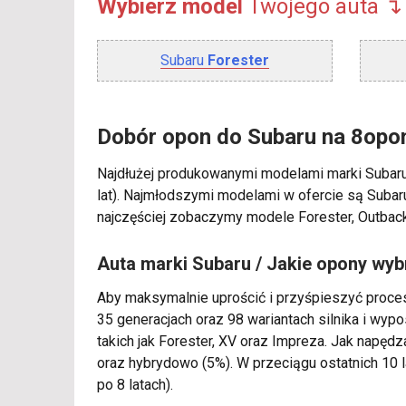
Wybierz model
Twojego
auta ↴
Subaru
Forester
Dobór opon do Subaru na 8opon
Najdłużej produkowanymi modelami marki Subaru
lat). Najmłodszymi modelami w ofercie są Subaru
najczęściej zobaczymy modele Forester, Outback
Auta marki Subaru / Jakie opony wyb
Aby maksymalnie uprościć i przyśpieszyć proc
35 generacjach oraz 98 wariantach silnika i wy
takich jak Forester, XV oraz Impreza. Jak napę
oraz hybrydowo (5%). W przeciągu ostatnich 10 
po 8 latach).