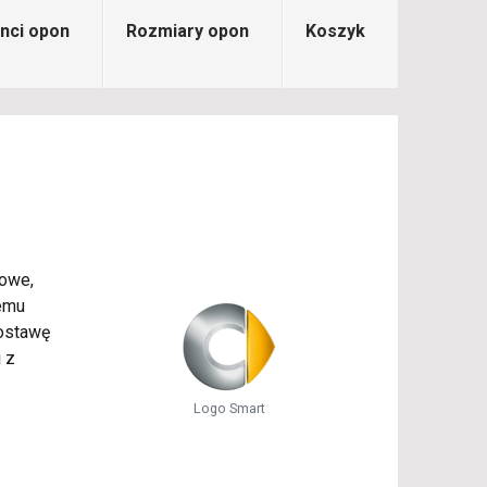
nci opon
Rozmiary opon
Koszyk
mowe,
lemu
ostawę
 z
Logo Smart