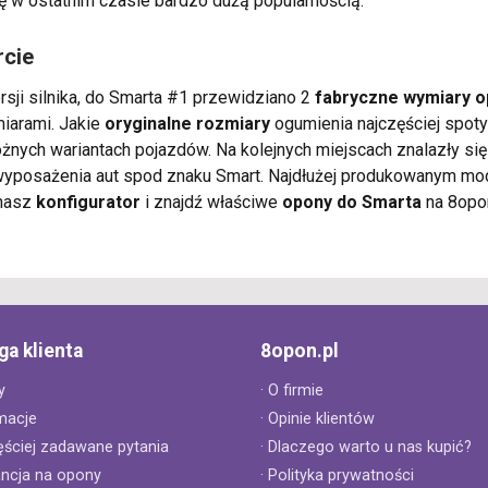
ę w ostatnim czasie bardzo dużą popularnością.
rcie
rsji silnika, do Smarta #1 przewidziano 2
fabryczne wymiary 
iarami. Jakie
oryginalne rozmiary
ogumienia najczęściej spot
żnych wariantach pojazdów. Na kolejnych miejscach znalazły s
wyposażenia aut spod znaku Smart. Najdłużej produkowanym mo
 nasz
konfigurator
i znajdź właściwe
opony do Smarta
na 8opo
ga klienta
8opon.pl
y
· O firmie
macje
· Opinie klientów
ęściej zadawane pytania
· Dlaczego warto u nas kupić?
ancja na opony
· Polityka prywatności