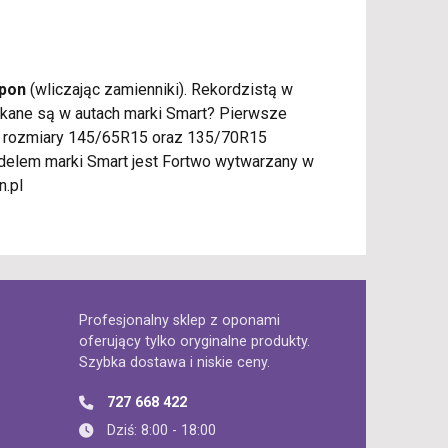
opon
(wliczając zamienniki). Rekordzistą w
ykane są w autach marki Smart? Pierwsze
ię rozmiary 145/65R15 oraz 135/70R15
delem marki Smart jest Fortwo wytwarzany w
n.pl
Profesjonalny sklep z oponami
oferujący tylko oryginalne produkty.
Szybka dostawa i niskie ceny.
727 668 422
Dziś: 8:00 - 18:00