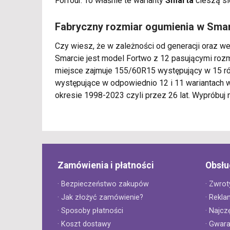
Forfour. To właśnie te warianty
Smarta
cieszą si
Fabryczny rozmiar ogumienia w Sma
Czy wiesz, że w zależności od generacji oraz we
Smarcie jest model Fortwo z 12 pasującymi rozm
miejsce zajmuje 155/60R15 występujący w 15 ró
występujące w odpowiednio 12 i 11 wariantach 
okresie 1998-2023 czyli przez 26 lat. Wypróbuj
Zamówienia i płatności
Obsłu
· Bezpieczeństwo zakupów
· Zwrot
· Jak złożyć zamówienie?
· Rekla
· Sposoby płatności
· Najcz
· Koszt dostawy
· Gwar