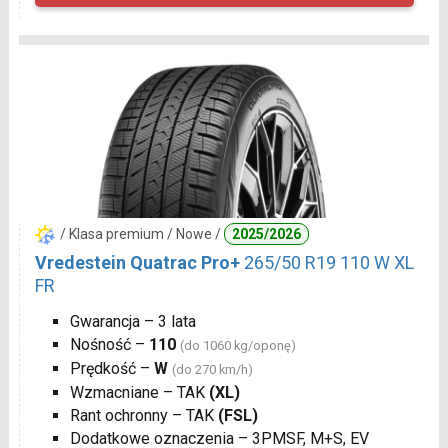
/ Klasa premium / Nowe /
2025/2026
Vredestein Quatrac Pro+
265/50 R19 110 W XL
FR
Gwarancja – 3 lata
Nośność –
110
(do 1060 kg/oponę)
Prędkość –
W
(do 270 km/h)
Wzmacniane – TAK
(XL)
Rant ochronny – TAK
(FSL)
Dodatkowe oznaczenia – 3PMSF, M+S, EV