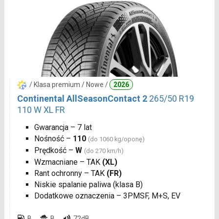
/ Klasa premium / Nowe /
2026
Continental AllSeasonContact 2
265/50 R19
110 W XL FR
Gwarancja – 7 lat
Nośność –
110
(do 1060 kg/oponę)
Prędkość –
W
(do 270 km/h)
Wzmacniane – TAK
(XL)
Rant ochronny – TAK
(FR)
Niskie spalanie paliwa (klasa B)
Dodatkowe oznaczenia – 3PMSF, M+S, EV
B
B
72dB