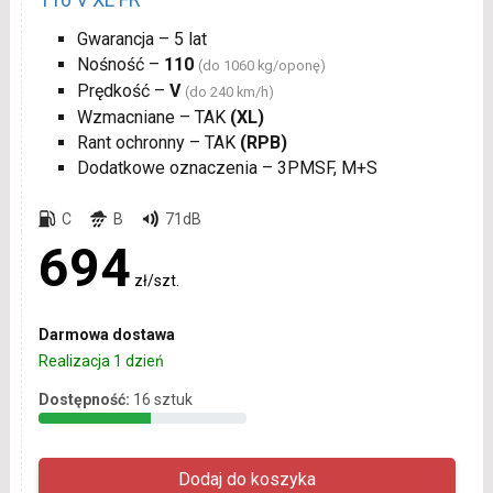
Gwarancja – 5 lat
Nośność –
110
(do 1060 kg/oponę)
Prędkość –
V
(do 240 km/h)
Wzmacniane – TAK
(XL)
Rant ochronny – TAK
(RPB)
Dodatkowe oznaczenia – 3PMSF, M+S
C
B
71dB
694
zł/szt.
Darmowa dostawa
Realizacja 1 dzień
Dostępność:
16 sztuk