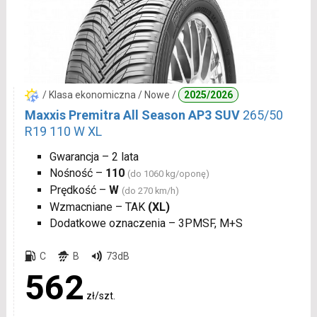
/ Klasa ekonomiczna / Nowe /
2025/2026
Maxxis Premitra All Season AP3 SUV
265/50
R19 110 W XL
Gwarancja – 2 lata
Nośność –
110
(do 1060 kg/oponę)
Prędkość –
W
(do 270 km/h)
Wzmacniane – TAK
(XL)
Dodatkowe oznaczenia – 3PMSF, M+S
C
B
73dB
562
zł/szt.