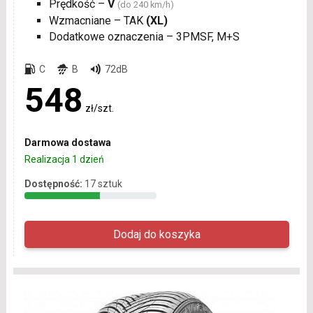
Prędkość –
V
(do 240 km/h)
Wzmacniane – TAK
(XL)
Dodatkowe oznaczenia – 3PMSF, M+S
C
B
72dB
548
zł/szt.
Darmowa dostawa
Realizacja 1 dzień
Dostępność:
17 sztuk