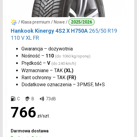
/ Klasa premium / Nowe /
2025/2026
Hankook Kinergy 4S2 X H750A
265/50 R19
110 V XL FR
Gwarancja – dożywotnia
Nośność –
110
(do 1060 kg/oponę)
Prędkość –
V
(do 240 km/h)
Wzmacniane – TAK
(XL)
Rant ochronny – TAK
(FR)
Dodatkowe oznaczenia – 3PMSF, M+S
C
B
73dB
766
zł/szt.
Darmowa dostawa