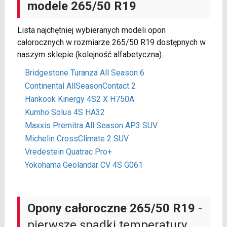
modele 265/50 R19
Lista najchętniej wybieranych modeli opon
całorocznych w rozmiarze 265/50 R19 dostępnych w
naszym sklepie (kolejność alfabetyczna).
Bridgestone Turanza All Season 6
Continental AllSeasonContact 2
Hankook Kinergy 4S2 X H750A
Kumho Solus 4S HA32
Maxxis Premitra All Season AP3 SUV
Michelin CrossClimate 2 SUV
Vredestein Quatrac Pro+
Yokohama Geolandar CV 4S G061
Opony całoroczne 265/50 R19
-
pierwsze spadki temperatury