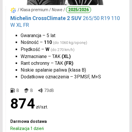
/ Klasa premium / Nowe /
2025/2026
Michelin CrossClimate 2 SUV
265/50 R19 110
W XL FR
Gwarancja – 5 lat
Nośność –
110
(do 1060 kg/oponę)
Prędkość –
W
(do 270 km/h)
Wzmacniane – TAK
(XL)
Rant ochronny – TAK
(FR)
Niskie spalanie paliwa (klasa B)
Dodatkowe oznaczenia – 3PMSF, M+S
B
B
73dB
874
zł/szt.
Darmowa dostawa
Realizacja 1 dzień