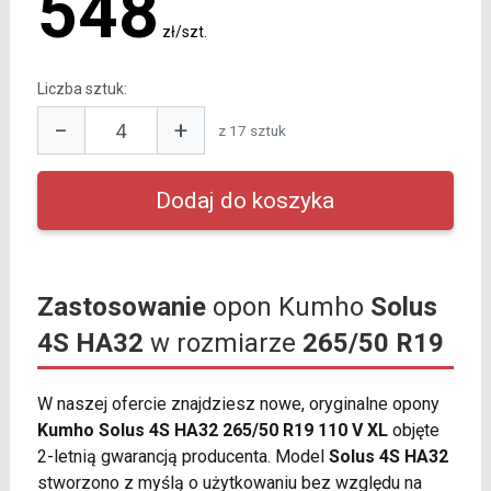
548
zł/szt.
Liczba sztuk:
−
+
z 17 sztuk
Zastosowanie
opon Kumho
Solus
4S HA32
w rozmiarze
265/50 R19
W naszej ofercie znajdziesz nowe, oryginalne opony
Kumho Solus 4S HA32 265/50 R19 110 V XL
objęte
2-letnią gwarancją producenta. Model
Solus 4S HA32
stworzono z myślą o użytkowaniu bez względu na