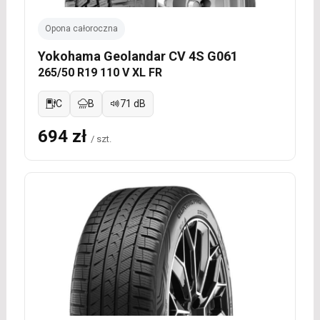
Opona całoroczna
Yokohama Geolandar CV 4S G061
265/50 R19 110 V XL FR
C
B
71 dB
694 zł
/ szt.