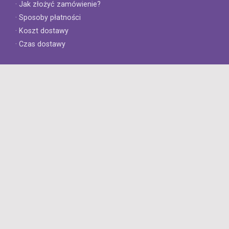
· Jak złożyć zamówienie?
· Sposoby płatności
· Koszt dostawy
· Czas dostawy
Obsługa klienta
· Zwroty
· Reklamacje
· Najczęściej zadawane pytania
· Gwarancja na opony
· Kontakt
8opon.pl
· O firmie
· Opinie klientów
· Dlaczego warto u nas kupić?