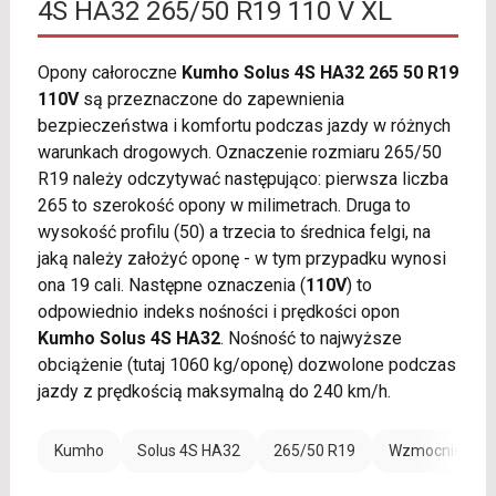
4S HA32 265/50 R19 110 V XL
Opony całoroczne
Kumho Solus 4S HA32 265 50 R19
110V
są przeznaczone do zapewnienia
bezpieczeństwa i komfortu podczas jazdy w różnych
warunkach drogowych. Oznaczenie rozmiaru 265/50
R19 należy odczytywać następująco: pierwsza liczba
265 to szerokość opony w milimetrach. Druga to
wysokość profilu (50) a trzecia to średnica felgi, na
jaką należy założyć oponę - w tym przypadku wynosi
ona 19 cali. Następne oznaczenia (
110V
) to
odpowiednio indeks nośności i prędkości opon
Kumho Solus 4S HA32
. Nośność to najwyższe
obciążenie (tutaj 1060 kg/oponę) dozwolone podczas
jazdy z prędkością maksymalną do 240 km/h.
Kumho
Solus 4S HA32
265/50 R19
Wzmocnienie (