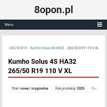
8opon.pl
Menu
oczne 265/50 R19
Kumho Solus 4S HA32
265/50 R19 110 V XL
Kumho Solus 4S HA32
265/50 R19 110 V XL
Stan:
nowa / oryginalna
Rok produkcji:
2025
Darmowa 