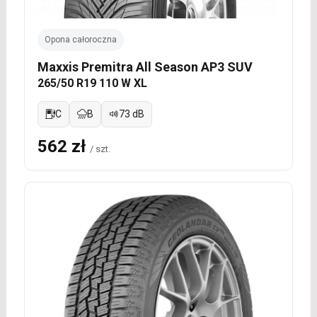
Opona całoroczna
Maxxis Premitra All Season AP3 SUV
265/50 R19 110 W XL
C
B
73 dB
562 zł
/ szt.