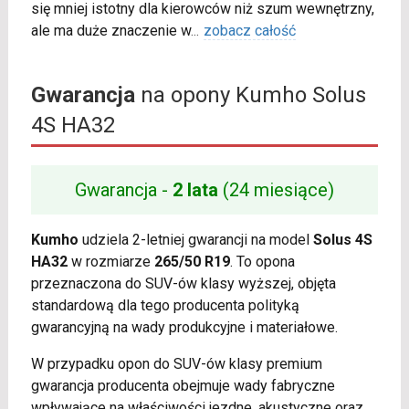
się mniej istotny dla kierowców niż szum wewnętrzny,
ale ma duże znaczenie w
...
zobacz całość
Gwarancja
na opony Kumho Solus
4S HA32
Gwarancja -
2 lata
(24 miesiące)
Kumho
udziela 2-letniej gwarancji na model
Solus 4S
HA32
w rozmiarze
265/50 R19
. To opona
przeznaczona do SUV-ów klasy wyższej, objęta
standardową dla tego producenta polityką
gwarancyjną na wady produkcyjne i materiałowe.
W przypadku opon do SUV-ów klasy premium
gwarancja producenta obejmuje wady fabryczne
wpływające na właściwości jezdne, akustyczne oraz