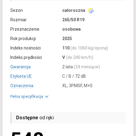
Sezon
całoroczna
Rozmiar
265/50 R19
Przeznaczenie
osobowa
Rok produkcji
2025
Indeks nośności
110
(do 1060 kg/oponę)
Indeks prędkości
V
(do 240 km/h)
Gwarancja
2 lata
(24 miesiące)
Etykieta UE
C / B / 72 dB
Oznaczenia
XL, 3PMSF, M+S
Pełna specyfikacja
Dostępne
od ręki