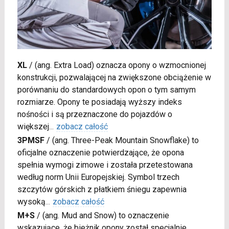
XL
/
(ang. Extra Load) oznacza opony o wzmocnionej
konstrukcji, pozwalającej na zwiększone obciążenie w
porównaniu do standardowych opon o tym samym
rozmiarze. Opony te posiadają wyższy indeks
nośności i są przeznaczone do pojazdów o
większej
...
zobacz całość
3PMSF
/
(ang. Three-Peak Mountain Snowflake) to
oficjalne oznaczenie potwierdzające, że opona
spełnia wymogi zimowe i została przetestowana
według norm Unii Europejskiej. Symbol trzech
szczytów górskich z płatkiem śniegu zapewnia
wysoką
...
zobacz całość
M+S
/
(ang. Mud and Snow) to oznaczenie
wskazujące, że bieżnik opony został specjalnie