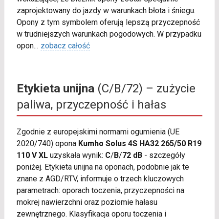
zaprojektowany do jazdy w warunkach błota i śniegu.
Opony z tym symbolem oferują lepszą przyczepność
w trudniejszych warunkach pogodowych. W przypadku
opon
...
zobacz całość
Etykieta unijna
(C/B/72) – zużycie
paliwa, przyczepność i hałas
Zgodnie z europejskimi normami ogumienia (UE
2020/740) opona
Kumho Solus 4S HA32 265/50 R19
110 V XL
uzyskała wynik:
C
/
B
/
72 dB
- szczegóły
poniżej. Etykieta unijna na oponach, podobnie jak te
znane z AGD/RTV, informuje o trzech kluczowych
parametrach: oporach toczenia, przyczepności na
mokrej nawierzchni oraz poziomie hałasu
zewnętrznego. Klasyfikacja oporu toczenia i