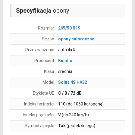
Specyfikacja
opony
Rozmiar
265/50 R19
Sezon
opony całoroczne
Przeznaczenie
auta
4x4
Producent
Kumho
Klasa
średnia
Model
Solus 4S HA32
Etykieta UE
C / B / 72 dB
Indeks nośności
110
(do 1060 kg/oponę)
Indeks prędkości
V
(do 240 km/h)
Symbol alpejski
Tak
(płatek śniegu)