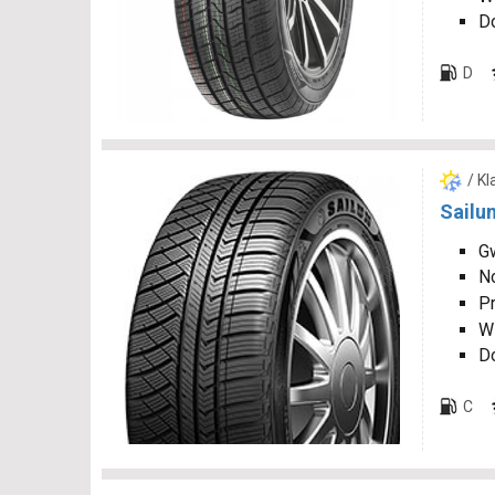
D
D
/ K
Sailu
Gw
N
P
W
D
C