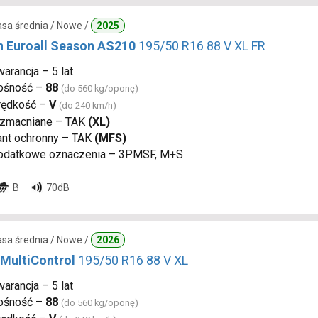
lasa średnia / Nowe /
2025
n Euroall Season AS210
195/50 R16 88 V XL FR
arancja – 5 lat
ośność –
88
(do 560 kg/oponę)
rędkość –
V
(do 240 km/h)
zmacniane – TAK
(XL)
ant ochronny – TAK
(MFS)
odatkowe oznaczenia – 3PMSF, M+S
B
70dB
lasa średnia / Nowe /
2026
 MultiControl
195/50 R16 88 V XL
arancja – 5 lat
ośność –
88
(do 560 kg/oponę)