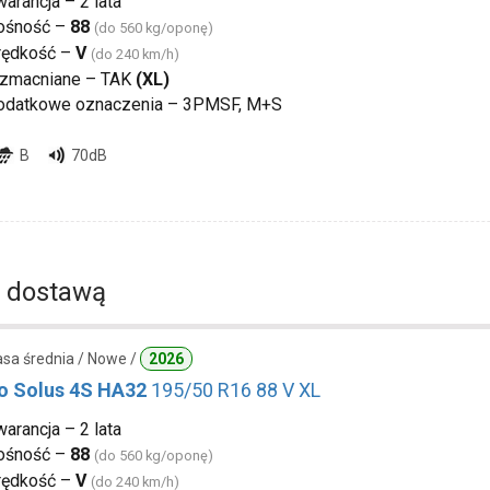
arancja – 2 lata
ośność –
88
(do 560 kg/oponę)
rędkość –
V
(do 240 km/h)
zmacniane – TAK
(XL)
odatkowe oznaczenia – 3PMSF, M+S
B
70dB
 dostawą
lasa średnia / Nowe /
2026
 Solus 4S HA32
195/50 R16 88 V XL
arancja – 2 lata
ośność –
88
(do 560 kg/oponę)
rędkość –
V
(do 240 km/h)