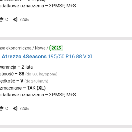
odatkowe oznaczenia – 3PMSF, M+S
C
72dB
lasa ekonomiczna / Nowe /
2025
n Atrezzo 4Seasons
195/50 R16 88 V XL
arancja – 2 lata
ośność –
88
(do 560 kg/oponę)
rędkość –
V
(do 240 km/h)
zmacniane – TAK
(XL)
odatkowe oznaczenia – 3PMSF, M+S
C
72dB