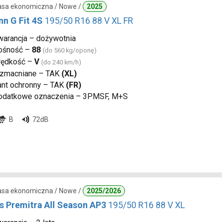
lasa ekonomiczna / Nowe /
2025
nn G Fit 4S
195/50 R16 88 V XL FR
warancja – dożywotnia
ośność –
88
(do 560 kg/oponę)
rędkość –
V
(do 240 km/h)
zmacniane – TAK
(XL)
ant ochronny – TAK
(FR)
odatkowe oznaczenia – 3PMSF, M+S
B
72dB
lasa ekonomiczna / Nowe /
2025/2026
s Premitra All Season AP3
195/50 R16 88 V XL