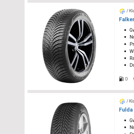
/ K
Falke
Gw
N
P
W
R
D
D
/ K
Fulda
Gw
N