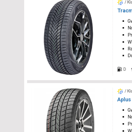
/ K
Tracm
Gw
N
P
W
R
D
D
/ K
Aplus
Gw
N
P
W