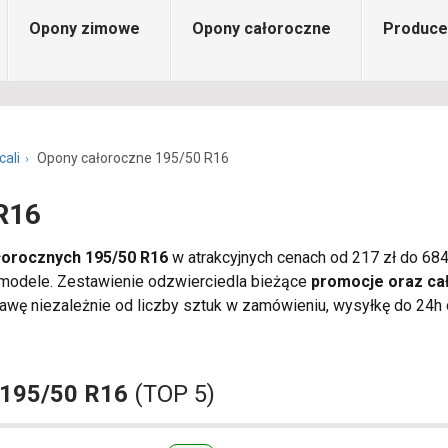
Opony zimowe
Opony całoroczne
Produce
cali
Opony całoroczne 195/50 R16
R16
łorocznych 195/50 R16
w atrakcyjnych cenach od 217 zł do 684 
 modele. Zestawienie odzwierciedla bieżące
promocje oraz ca
wę niezależnie od liczby sztuk w zamówieniu, wysyłkę do 24h o
 195/50 R16
(TOP 5)