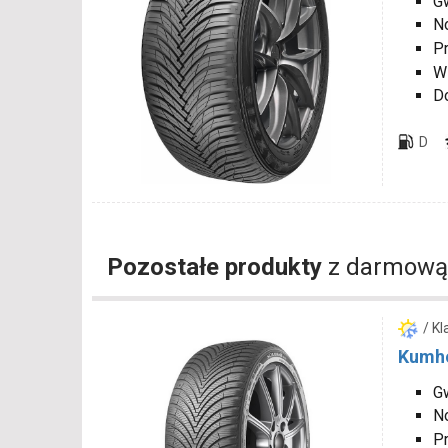
Gw
N
P
W
D
D
Pozostałe produkty
z darmową
/ K
Kumho
Gw
N
P