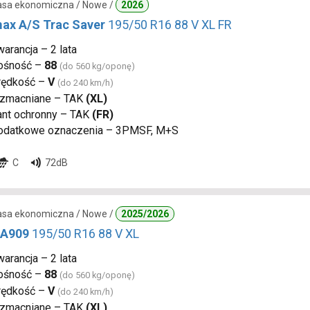
lasa ekonomiczna / Nowe /
2026
ax A/S Trac Saver
195/50 R16 88 V XL FR
arancja – 2 lata
ośność –
88
(do 560 kg/oponę)
rędkość –
V
(do 240 km/h)
zmacniane – TAK
(XL)
ant ochronny – TAK
(FR)
odatkowe oznaczenia – 3PMSF, M+S
C
72dB
lasa ekonomiczna / Nowe /
2025/2026
 A909
195/50 R16 88 V XL
arancja – 2 lata
ośność –
88
(do 560 kg/oponę)
rędkość –
V
(do 240 km/h)
zmacniane – TAK
(XL)