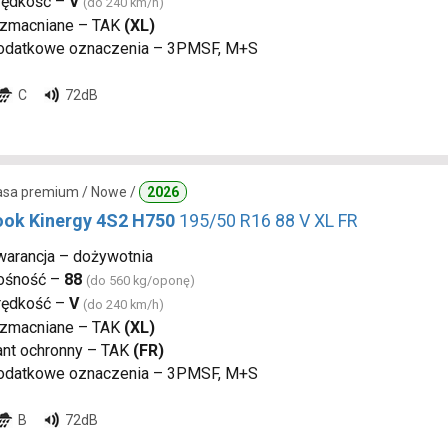
rędkość –
V
(do 240 km/h)
zmacniane – TAK
(XL)
odatkowe oznaczenia – 3PMSF, M+S
C
72dB
lasa premium / Nowe /
2026
ok Kinergy 4S2 H750
195/50 R16 88 V XL FR
warancja – dożywotnia
ośność –
88
(do 560 kg/oponę)
rędkość –
V
(do 240 km/h)
zmacniane – TAK
(XL)
ant ochronny – TAK
(FR)
odatkowe oznaczenia – 3PMSF, M+S
B
72dB