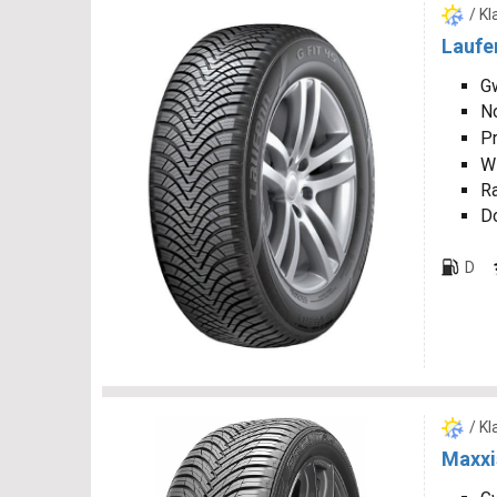
/ K
Laufe
G
N
P
W
R
D
D
/ K
Maxxi