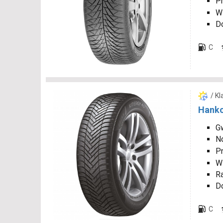
P
W
D
C
/ K
Hanko
G
N
P
W
R
D
C