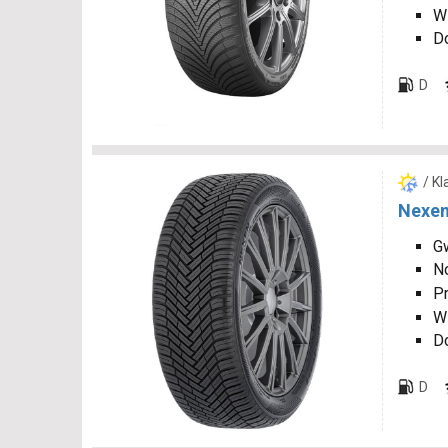
W
D
D
/ K
Nexen
Gw
N
P
W
D
D