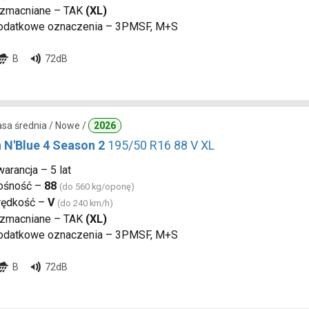
zmacniane – TAK
(XL)
odatkowe oznaczenia – 3PMSF, M+S
B
72dB
lasa średnia / Nowe /
2026
 N'Blue 4 Season 2
195/50 R16 88 V XL
arancja – 5 lat
ośność –
88
(do 560 kg/oponę)
rędkość –
V
(do 240 km/h)
zmacniane – TAK
(XL)
odatkowe oznaczenia – 3PMSF, M+S
B
72dB