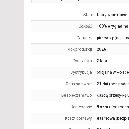
Stan
fabrycznie
nowe
Jakość
100% oryginalne
Gatunek
pierwszy
(najlep
Rok produkcji
2026
Gwarancja
2 lata
Dystrybucja
oficjalna w Polsce
Czas na zwrot
21 dni
(bez podan
Bezpieczeństwo
Każdą przesyłkę 
Dostępność
9 sztuk
(na maga
Koszt dostawy
darmowa
(bezpł