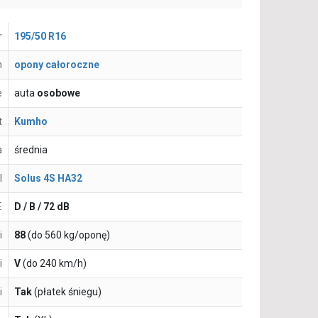
r
195/50 R16
n
opony całoroczne
e
auta
osobowe
t
Kumho
a
średnia
l
Solus 4S HA32
E
D / B / 72 dB
i
88
(do 560 kg/oponę)
i
V
(do 240 km/h)
i
Tak
(płatek śniegu)