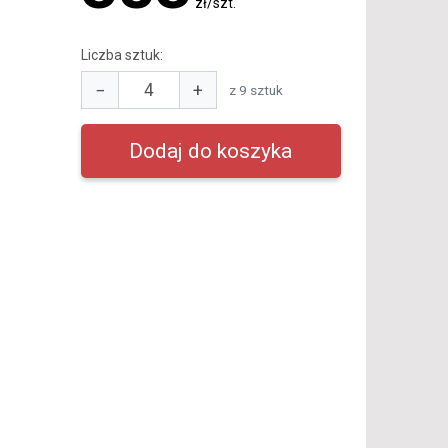
zł/szt.
Liczba sztuk:
−
+
z 9 sztuk