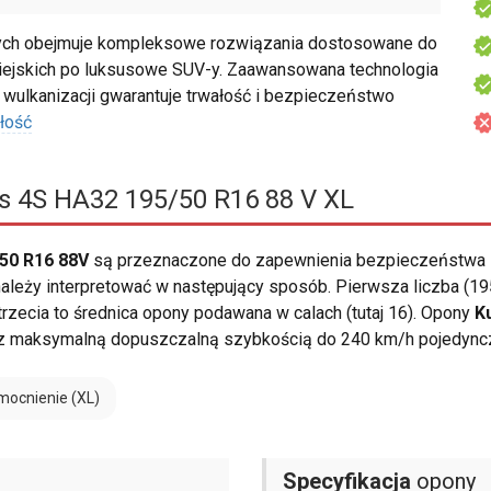
h obejmuje kompleksowe rozwiązania dostosowane do
iejskich po luksusowe SUV-y. Zaawansowana technologia
wulkanizacji gwarantuje trwałość i bezpieczeństwo
łość
 4S HA32 195/50 R16 88 V XL
50 R16 88V
są przeznaczone do zapewnienia bezpieczeństwa i
leży interpretować w następujący sposób. Pierwsza liczba (195
 trzecia to średnica opony podawana w calach (tutaj 16). Opony
K
y z maksymalną dopuszczalną szybkością do 240 km/h pojedync
ocnienie (XL)
Specyfikacja
opony