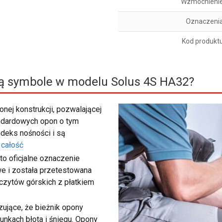
Wzmocnieni
Oznaczeni
Kod produkt
ą symbole w modelu Solus 4S HA32?
nej konstrukcji, pozwalającej
ndardowych opon o tym
deks nośności i są
 całość
to oficjalne oznaczenie
e i została przetestowana
zczytów górskich z płatkiem
ujące, że bieżnik opony
unkach błota i śniegu. Opony