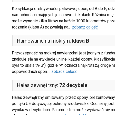
Klasyfikacja efektywności paliwowej opon, od A do E, od
samochodach mających je na swoich kołach. Różnica międ
może wynosić kilka litrów na każde 1000 kilometrów prz
toczenia (klasa A) pozwalają na
...
zobacz całość
Hamowanie na mokrym:
klasa B
Przyczepność na mokrej nawierzchni jest jednym z fund
znajduje się na etykiecie unijnej każdej opony. Klasyfikacj
była to skala "A-G"), gdzie "A" oznacza najkrótszą drog
odpowiednich opon.
...
zobacz całość
Hałas zewnętrzny:
72 decybele
Hałas zewnętrzny emitowany przez opony, prezentowany na
polityki UE dotyczącej ochrony środowiska. Oceniany jest 
wyniku w decybelach. Parametr ten może wydawać się mni