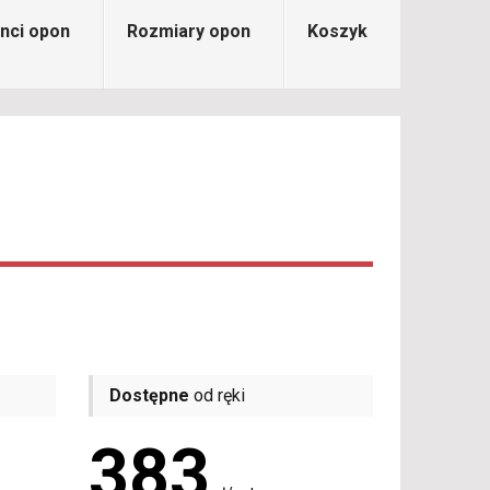
nci opon
Rozmiary opon
Koszyk
Dostępne
od ręki
383