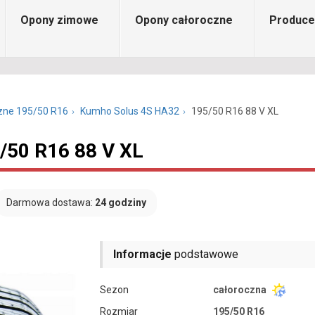
Opony zimowe
Opony całoroczne
Produce
zne 195/50 R16
Kumho Solus 4S HA32
195/50 R16 88 V XL
/50 R16 88 V XL
Darmowa dostawa:
24 godziny
Informacje
podstawowe
Sezon
całoroczna
Rozmiar
195/50 R16