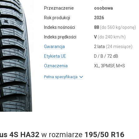
Przeznaczenie
osobowa
Rok produkcji
2026
Indeks nośności
88
(do 560 kg/oponę)
Indeks prędkości
V
(do 240 km/h)
Gwarancja
2 lata
(24 miesiące)
Etykieta UE
D / B / 72 dB
Oznaczenia
XL, 3PMSF, M+S
Pełna specyfikacja
lus 4S HA32
w rozmiarze
195/50 R16