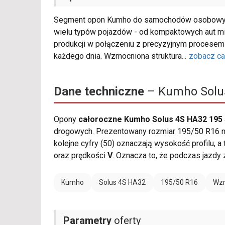
Segment opon Kumho do samochodów osobowyc
wielu typów pojazdów - od kompaktowych aut m
produkcji w połączeniu z precyzyjnym procesem 
każdego dnia. Wzmocniona struktura
...
zobacz ca
Dane techniczne
– Kumho Solus
Opony
całoroczne Kumho Solus 4S HA32 195 
drogowych. Prezentowany rozmiar 195/50 R16 na
kolejne cyfry (50) oznaczają wysokość profilu, a
oraz prędkości
V
. Oznacza to, że podczas jazd
Kumho
Solus 4S HA32
195/50 R16
Wzm
Parametry
oferty