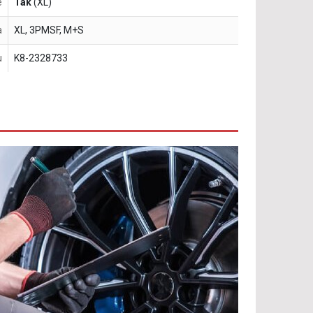
e
Tak
(XL)
a
XL, 3PMSF, M+S
u
K8-2328733