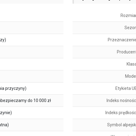
Rozmia
Sezo
szy)
Przeznaczeni
Producen
Klas
Mode
ia przyczyny)
Etykieta U
ubezpieczamy do 10 000 zł
Indeks nośnośc
zynie)
Indeks prędkośc
atna)
Symbol alpejsk