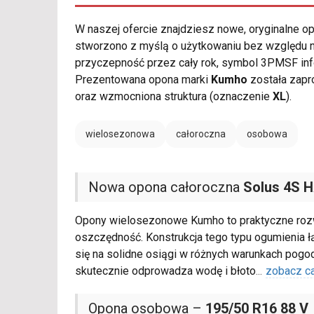
W naszej ofercie znajdziesz nowe, oryginalne 
stworzono z myślą o użytkowaniu bez względu n
przyczepność przez cały rok, symbol 3PMSF inf
Prezentowana opona marki
Kumho
została zapr
oraz wzmocniona struktura (oznaczenie
XL
).
wielosezonowa
całoroczna
osobowa
Nowa opona całoroczna
Solus 4S 
Opony wielosezonowe Kumho to praktyczne rozw
oszczędność. Konstrukcja tego typu ogumienia ł
się na solidne osiągi w różnych warunkach pogo
skutecznie odprowadza wodę i błoto
...
zobacz c
Opona osobowa –
195/50 R16 88 V