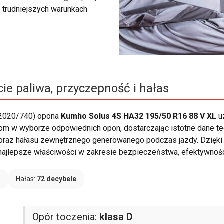
 trudniejszych warunkach
ć
ie paliwa, przyczepność i hałas
 2020/740) opona
Kumho Solus 4S HA32 195/50 R16 88 V XL
u
om w wyborze odpowiednich opon, dostarczając istotne dane tec
 oraz hałasu zewnętrznego generowanego podczas jazdy. Dzięk
ą najlepsze właściwości w zakresie bezpieczeństwa, efektywnoś
B
Hałas:
72 decybele
Opór toczenia:
klasa D