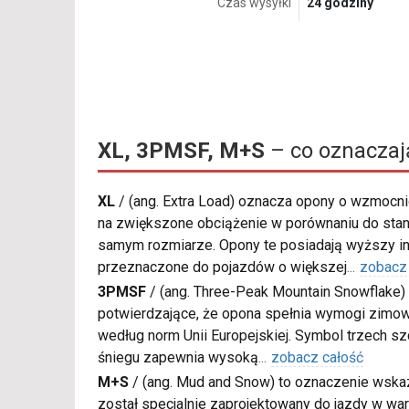
Czas wysyłki
24 godziny
XL, 3PMSF, M+S
– co oznaczaj
XL
/
(ang. Extra Load) oznacza opony o wzmocnio
na zwiększone obciążenie w porównaniu do sta
samym rozmiarze. Opony te posiadają wyższy in
przeznaczone do pojazdów o większej
...
zobacz
3PMSF
/
(ang. Three-Peak Mountain Snowflake) 
potwierdzające, że opona spełnia wymogi zimow
według norm Unii Europejskiej. Symbol trzech s
śniegu zapewnia wysoką
...
zobacz całość
M+S
/
(ang. Mud and Snow) to oznaczenie wskaz
został specjalnie zaprojektowany do jazdy w war