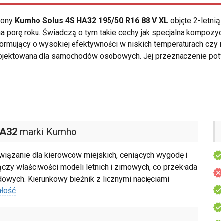
opony
Kumho Solus 4S HA32 195/50 R16 88 V XL
objęte 2-letni
a porę roku. Świadczą o tym takie cechy jak specjalna kompoz
ormujący o wysokiej efektywności w niskich temperaturach cz
ojektowana dla samochodów osobowych. Jej przeznaczenie pot
HA32
marki Kumho
iązanie dla kierowców miejskich, ceniących wygodę i
ączy właściwości modeli letnich i zimowych, co przekłada
dowych. Kierunkowy bieżnik z licznymi nacięciami
ałość