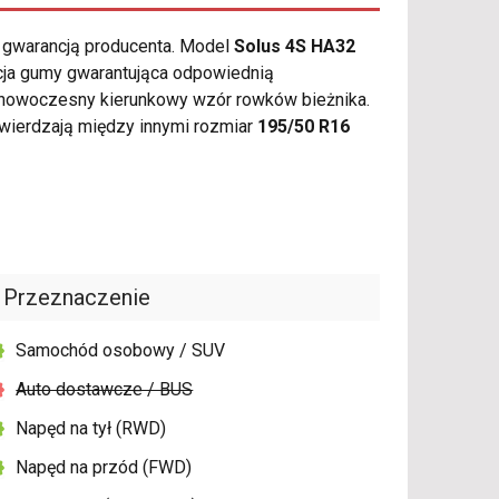
ą gwarancją producenta. Model
Solus 4S HA32
ycja gumy gwarantująca odpowiednią
y nowoczesny kierunkowy wzór rowków bieżnika.
wierdzają między innymi rozmiar
195/50 R16
Przeznaczenie
Samochód osobowy / SUV
Auto dostawcze / BUS
Napęd na tył (RWD)
Napęd na przód (FWD)