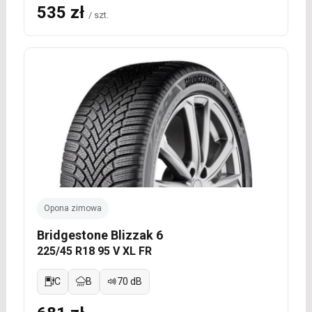
535 zł
/ szt.
Opona zimowa
Bridgestone Blizzak 6
225/45 R18 95 V XL FR
C
B
70 dB