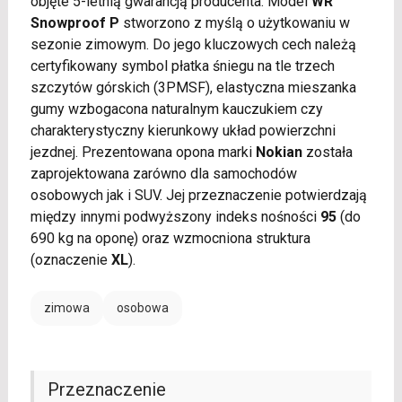
objęte 5-letnią gwarancją producenta. Model
WR
Snowproof P
stworzono z myślą o użytkowaniu w
sezonie zimowym. Do jego kluczowych cech należą
certyfikowany symbol płatka śniegu na tle trzech
szczytów górskich (3PMSF), elastyczna mieszanka
gumy wzbogacona naturalnym kauczukiem czy
charakterystyczny kierunkowy układ powierzchni
jezdnej. Prezentowana opona marki
Nokian
została
zaprojektowana zarówno dla samochodów
osobowych jak i SUV. Jej przeznaczenie potwierdzają
między innymi podwyższony indeks nośności
95
(do
690 kg na oponę) oraz wzmocniona struktura
(oznaczenie
XL
).
zimowa
osobowa
Przeznaczenie