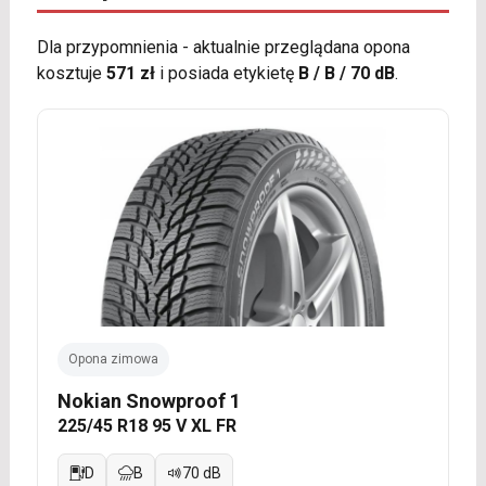
Dla przypomnienia - aktualnie przeglądana opona
kosztuje
571 zł
i posiada etykietę
B / B / 70 dB
.
Opona zimowa
Nokian Snowproof 1
225/45 R18 95 V XL FR
D
B
70 dB