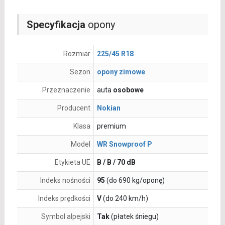
Specyfikacja
opony
Rozmiar
225/45 R18
Sezon
opony zimowe
Przeznaczenie
auta
osobowe
Producent
Nokian
Klasa
premium
Model
WR Snowproof P
Etykieta UE
B / B / 70 dB
Indeks nośności
95
(do 690 kg/oponę)
Indeks prędkości
V
(do 240 km/h)
Symbol alpejski
Tak
(płatek śniegu)