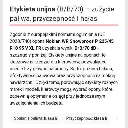
Etykieta unijna
(B/B/70) – zużycie
paliwa, przyczepność i hałas
Zgodnie z europejskimi normami ogumienia (UE
2020/740) opona
Nokian WR Snowproof P 225/45
R18 95 V XL FR
uzyskała wynik:
B
/
B
/
70 dB
-
szczegóły poniżej. Etykiety unijne na oponach to
kluczowe narzędzie dla kierowców, pozwalające
ocenić trzy główne parametry. Są to: poziom hałasu,
efektywność paliwowa oraz przyczepność na mokrej
nawierzchni. Dzięki temu, porównując etykiety różnych
marek i modeli, kierowcy mogą wybrać opony, które
zapewnią optymalne osiągi przy jednoczesnym
uwzględnieniu ich budżetu.
Spalanie paliwa:
klasa B
Przyczepność:
klasa B
Hałas: