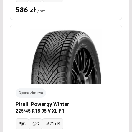
586 zł
/ szt.
Opona zimowa
Pirelli Powergy Winter
225/45 R18 95 V XL FR
C
C
71 dB