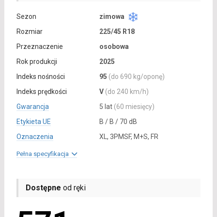
Sezon
zimowa
Rozmiar
225/45 R18
Przeznaczenie
osobowa
Rok produkcji
2025
Indeks nośności
95
(do 690 kg/oponę)
Indeks prędkości
V
(do 240 km/h)
Gwarancja
5 lat
(60 miesięcy)
Etykieta UE
B / B / 70 dB
Oznaczenia
XL, 3PMSF, M+S, FR
Pełna specyfikacja
Dostępne
od ręki