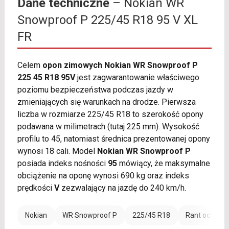
Dane techniczne
– Nokian WR
Snowproof P 225/45 R18 95 V XL
FR
Celem
opon zimowych Nokian WR Snowproof P
225 45 R18 95V
jest zagwarantowanie właściwego
poziomu bezpieczeństwa podczas jazdy w
zmieniających się warunkach na drodze. Pierwsza
liczba w rozmiarze 225/45 R18 to szerokość opony
podawana w milimetrach (tutaj 225 mm). Wysokość
profilu to 45, natomiast średnica prezentowanej opony
wynosi 18 cali. Model
Nokian WR Snowproof P
posiada indeks nośności
95
mówiący, że maksymalne
obciążenie na oponę wynosi 690 kg oraz indeks
prędkości
V
zezwalający na jazdę do 240 km/h.
Nokian
WR Snowproof P
225/45 R18
Rant ochronn