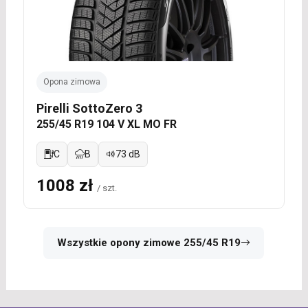
Opona zimowa
Pirelli SottoZero 3
255/45 R19 104 V XL MO FR
C
B
73 dB
1008 zł
/ szt.
Wszystkie opony zimowe 255/45 R19