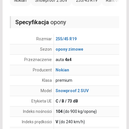
Nokian
Snowproof 2 SUV
255/45 R19
Rant ochron
Specyfikacja
opony
Rozmiar
255/45 R19
Sezon
opony zimowe
Przeznaczenie
auta
4x4
Producent
Nokian
Klasa
premium
Model
Snowproof 2 SUV
Etykieta UE
C / B / 73 dB
Indeks nośności
104
(do 900 kg/oponę)
Indeks prędkości
V
(do 240 km/h)