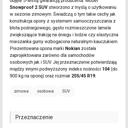
objęte 5-letnią gwarancją producenta. Model
Snowproof 2 SUV
stworzono z myślą o użytkowaniu
w sezonie zimowym. Świadczą o tym takie cechy jak
konstrukcja opony z systemem samooczyszczania z
błota pośniegowego, gęsto rozmieszczone lamele
zwiększające trakcję na śniegu i lodzie czy elastyczna
mieszanka gumy wzbogacona naturalnym kauczukiem.
Prezentowana opona marki
Nokian
została
zaprojektowana zarówno dla samochodów
osobowych jak i SUV. Jej przeznaczenie potwierdzają
między innymi podwyższony indeks nośności
104
(do
900 kg na oponę) oraz rozmiar
255/45 R19
.
zimowa
osobowa
SUV
Przeznaczenie