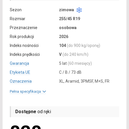
Sezon
zimowa
Rozmiar
255/45 R19
Przeznaczenie
osobowa
Rok produkcji
2026
Indeks nośności
104
(do 900 kg/oponę)
Indeks prędkości
V
(do 240 km/h)
Gwarancja
5 lat
(60 miesięcy)
Etykieta UE
C / B / 73 dB
Oznaczenia
XL, Aramid, 3PMSF, M+S, FR
Pełna specyfikacja
Dostępne
od ręki