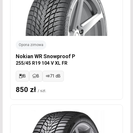
Opona zimowa
Nokian WR Snowproof P
255/45 R19 104 V XL FR
B
B
71 dB
850 zł
/ szt.