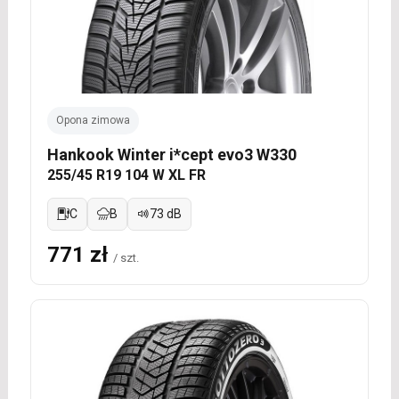
Opona zimowa
Hankook Winter i*cept evo3 W330
255/45 R19 104 W XL FR
C
B
73 dB
771 zł
/ szt.