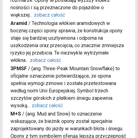
rozmiarze. Opony te posiadają wyższy indeks
nośności i są przeznaczone do pojazdów o
większej
...
zobacz całość
Aramid
/
Technologia włókien aramidowych w
bocznej części opony sprawia, że konstrukcja opony
staje się bardziej usztywniona i odporna na
uszkodzenia oraz przecięcia, co znacznie zmniejsza
ryzyko jej przebicia. Te niezwykle wytrzymałe
włókna
...
zobacz całość
3PMSF
/
(ang. Three-Peak Mountain Snowflake) to
oficjalne oznaczenie potwierdzające, że opona
spełnia wymogi zimowe i została przetestowana
według norm Unii Europejskiej. Symbol trzech
szczytów górskich z płatkiem śniegu zapewnia
wysoką
...
zobacz całość
M+S
/
(ang. Mud and Snow) to oznaczenie
wskazujące, że bieżnik opony został specjalnie
zaprojektowany do jazdy w warunkach błota i śniegu.
Opony z tym symbolem oferują lepszą przyczepność