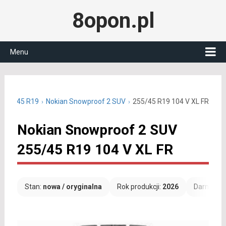
8opon.pl
Menu
 255/45 R19
Nokian Snowproof 2 SUV
255/45 R19 104 V XL FR
Nokian Snowproof 2 SUV
255/45 R19 104 V XL FR
Stan:
nowa / oryginalna
Rok produkcji:
2026
Darmowa 