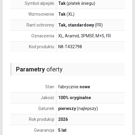
Symbol alpejski
Tak
(płatek śniegu)
Wzmocnienie
Tak
(XL)
Rant ochronny
Tak, standardowy
(FR)
Oznaczenia
XL, Aramid, 3PMSF, M+S, FR
Kod produktu
N8-T432798
Parametry
oferty
Stan
fabrycznie
nowe
Jakość
100% oryginalne
Gatunek
pierwszy
(najlepszy)
Rok produkcji
2026
Gwarancja
5 lat