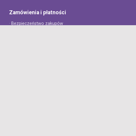
Zamówienia i płatności
· Bezpieczeństwo zakupów
· Jak złożyć zamówienie?
· Sposoby płatności
· Koszt dostawy
· Czas dostawy
Obsługa klienta
· Zwroty
· Reklamacje
· Najczęściej zadawane pytania
· Gwarancja na opony
· Kontakt
8opon.pl