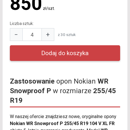
850
zł/szt.
Liczba sztuk:
−
+
z 30 sztuk
Zastosowanie
opon Nokian
WR
Snowproof P
w rozmiarze
255/45
R19
W naszej ofercie znajdziesz nowe, oryginalne opony
Nokian WR Snowproof P 255/45 R19 104 V XL FR