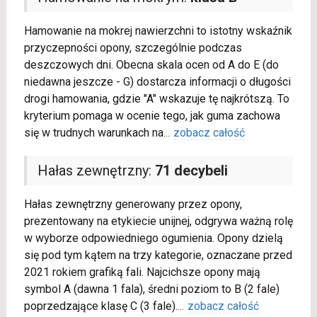
Hamowanie na mokrej nawierzchni to istotny wskaźnik
przyczepności opony, szczególnie podczas
deszczowych dni. Obecna skala ocen od A do E (do
niedawna jeszcze - G) dostarcza informacji o długości
drogi hamowania, gdzie "A" wskazuje tę najkrótszą. To
kryterium pomaga w ocenie tego, jak guma zachowa
się w trudnych warunkach na
...
zobacz całość
Hałas zewnętrzny:
71 decybeli
Hałas zewnętrzny generowany przez opony,
prezentowany na etykiecie unijnej, odgrywa ważną rolę
w wyborze odpowiedniego ogumienia. Opony dzielą
się pod tym kątem na trzy kategorie, oznaczane przed
2021 rokiem grafiką fali. Najcichsze opony mają
symbol A (dawna 1 fala), średni poziom to B (2 fale)
poprzedzające klasę C (3 fale).
...
zobacz całość