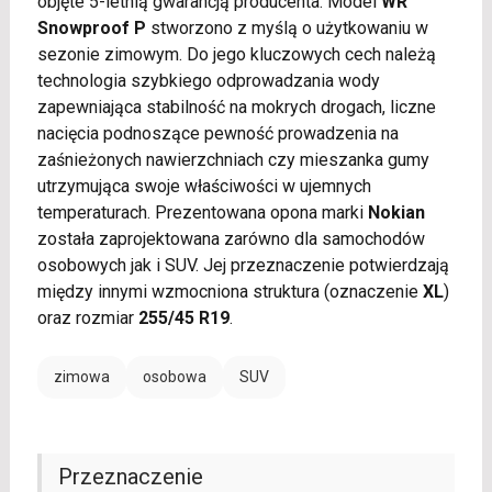
objęte 5-letnią gwarancją producenta. Model
WR
Snowproof P
stworzono z myślą o użytkowaniu w
sezonie zimowym. Do jego kluczowych cech należą
technologia szybkiego odprowadzania wody
zapewniająca stabilność na mokrych drogach, liczne
nacięcia podnoszące pewność prowadzenia na
zaśnieżonych nawierzchniach czy mieszanka gumy
utrzymująca swoje właściwości w ujemnych
temperaturach. Prezentowana opona marki
Nokian
została zaprojektowana zarówno dla samochodów
osobowych jak i SUV. Jej przeznaczenie potwierdzają
między innymi wzmocniona struktura (oznaczenie
XL
)
oraz rozmiar
255/45 R19
.
zimowa
osobowa
SUV
Przeznaczenie