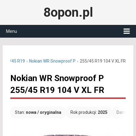
8opon.pl
Menu
 255/45 R19
Nokian WR Snowproof P
255/45 R19 104 V XL FR
Nokian WR Snowproof P
255/45 R19 104 V XL FR
Stan:
nowa / oryginalna
Rok produkcji:
2025
Darmowa 