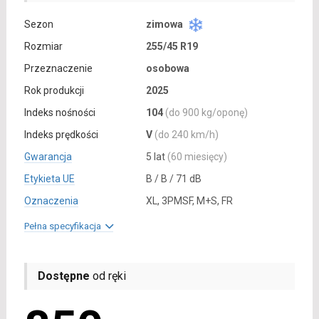
Sezon
zimowa
Rozmiar
255/45 R19
Przeznaczenie
osobowa
Rok produkcji
2025
Indeks nośności
104
(do 900 kg/oponę)
Indeks prędkości
V
(do 240 km/h)
Gwarancja
5 lat
(60 miesięcy)
Etykieta UE
B / B / 71 dB
Oznaczenia
XL, 3PMSF, M+S, FR
Pełna specyfikacja
Dostępne
od ręki