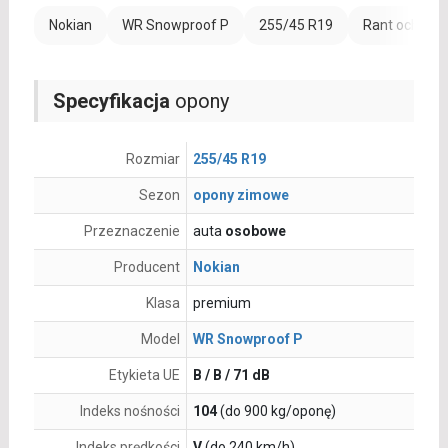
Nokian
WR Snowproof P
255/45 R19
Rant ochronn
Specyfikacja
opony
Rozmiar
255/45 R19
Sezon
opony zimowe
Przeznaczenie
auta
osobowe
Producent
Nokian
Klasa
premium
Model
WR Snowproof P
Etykieta UE
B / B / 71 dB
Indeks nośności
104
(do 900 kg/oponę)
Indeks prędkości
V
(do 240 km/h)