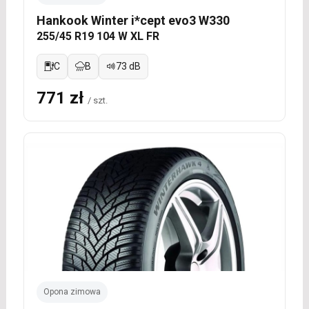
Hankook Winter i*cept evo3 W330
255/45 R19 104 W XL FR
C
B
73 dB
771 zł
/ szt.
Opona zimowa