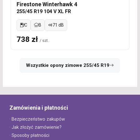
Firestone Winterhawk 4
255/45 R19 104 V XL FR
C
B
71 dB
738 zł
/ szt.
Wszystkie opony zimowe 255/45 R19
Zamówienia i płatności
· Bezpieczeństwo zakupów
· Jak złożyć zamówienie?
· Sposoby płatności