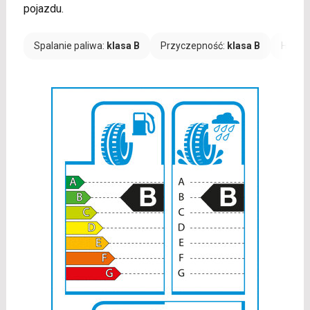
pojazdu.
Spalanie paliwa:
klasa B
Przyczepność:
klasa B
Hałas: