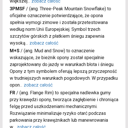
większej
...
zobacz całość
3PMSF
/
(ang. Three-Peak Mountain Snowflake) to
oficjalne oznaczenie potwierdzające, że opona
spełnia wymogi zimowe i została przetestowana
według norm Unii Europejskiej. Symbol trzech
szczytów górskich z płatkiem śniegu zapewnia
wysoką
...
zobacz całość
M+S
/
(ang. Mud and Snow) to oznaczenie
wskazujące, że bieżnik opony został specjalnie
zaprojektowany do jazdy w warunkach błota i śniegu.
Opony z tym symbolem oferują lepszą przyczepność
w trudniejszych warunkach pogodowych. W przypadku
opon
...
zobacz całość
FR
/
(ang. Flange Rim) to specjalna nadlewka gumy
przy krawędzi opony, tworząca zagłębienie i chroniąca
felgę przed uszkodzeniami mechanicznymi.
Rozwiązanie minimalizuje ryzyko otarć podczas
parkowania przy krawężnikach lub manewrowania
w
...
zobacz całość