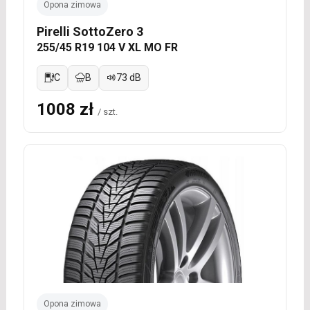
Opona zimowa
Pirelli SottoZero 3
255/45 R19 104 V XL MO FR
C
B
73 dB
1008 zł
/ szt.
Opona zimowa