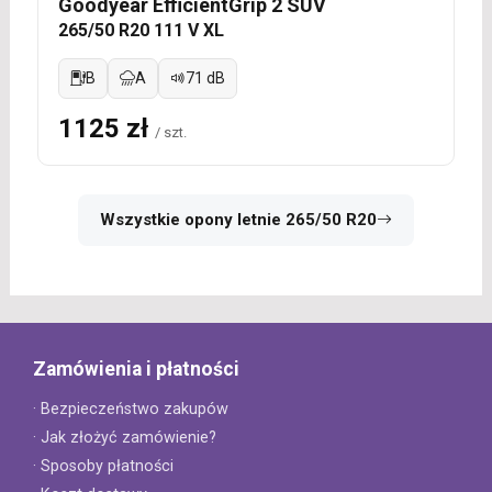
Goodyear EfficientGrip 2 SUV
265/50 R20 111 V XL
B
A
71 dB
1125 zł
/ szt.
Wszystkie opony letnie 265/50 R20
Zamówienia i płatności
· Bezpieczeństwo zakupów
· Jak złożyć zamówienie?
· Sposoby płatności