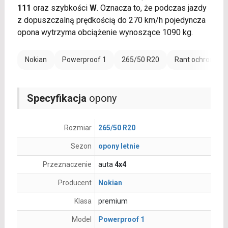
111
oraz szybkości
W
. Oznacza to, że podczas jazdy
z dopuszczalną prędkością do 270 km/h pojedyncza
opona wytrzyma obciążenie wynoszące 1090 kg.
Nokian
Powerproof 1
265/50 R20
Rant ochronny (
Specyfikacja
opony
Rozmiar
265/50 R20
Sezon
opony letnie
Przeznaczenie
auta
4x4
Producent
Nokian
Klasa
premium
Model
Powerproof 1