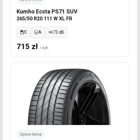
Kumho Ecsta PS71 SUV
265/50 R20 111 W XL FR
C
A
73 dB
715 zł
/ szt.
Opona letnia