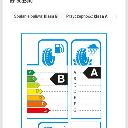
ich budżetu.
Spalanie paliwa:
klasa B
Przyczepność:
klasa A
Hałas: