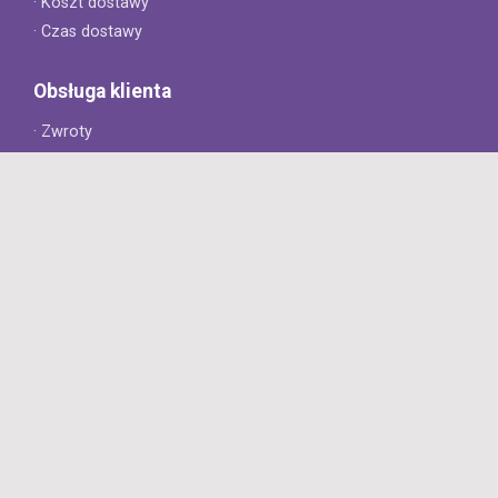
· Koszt dostawy
· Czas dostawy
Obsługa klienta
· Zwroty
· Reklamacje
· Najczęściej zadawane pytania
· Gwarancja na opony
· Kontakt
8opon.pl
· O firmie
· Opinie klientów
· Dlaczego warto u nas kupić?
· Polityka prywatności
· Regulamin