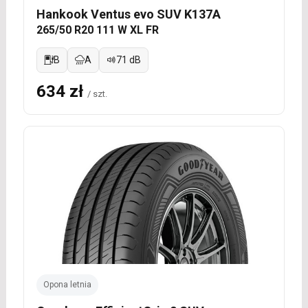
Hankook Ventus evo SUV K137A
265/50 R20 111 W XL FR
B
A
71 dB
634 zł
/ szt.
Opona letnia