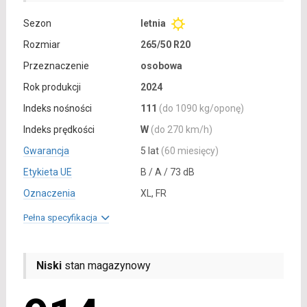
Sezon
letnia
Rozmiar
265/50 R20
Przeznaczenie
osobowa
Rok produkcji
2024
Indeks nośności
111
(do 1090 kg/oponę)
Indeks prędkości
W
(do 270 km/h)
Gwarancja
5 lat
(60 miesięcy)
Etykieta UE
B / A / 73 dB
Oznaczenia
XL, FR
Pełna specyfikacja
Niski
stan magazynowy