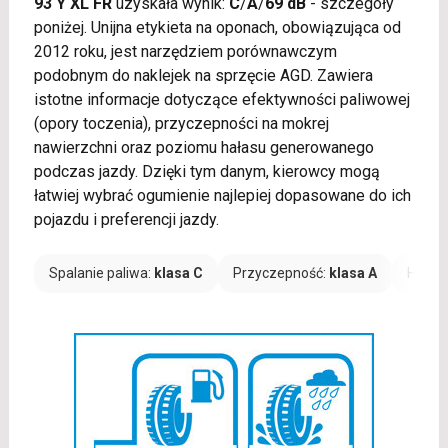
93 Y XL FR
uzyskała wynik:
C
/
A
/
69 dB
- szczegóły
poniżej. Unijna etykieta na oponach, obowiązująca od
2012 roku, jest narzędziem porównawczym
podobnym do naklejek na sprzęcie AGD. Zawiera
istotne informacje dotyczące efektywności paliwowej
(opory toczenia), przyczepności na mokrej
nawierzchni oraz poziomu hałasu generowanego
podczas jazdy. Dzięki tym danym, kierowcy mogą
łatwiej wybrać ogumienie najlepiej dopasowane do ich
pojazdu i preferencji jazdy.
Spalanie paliwa:
klasa C
Przyczepność:
klasa A
Hałas