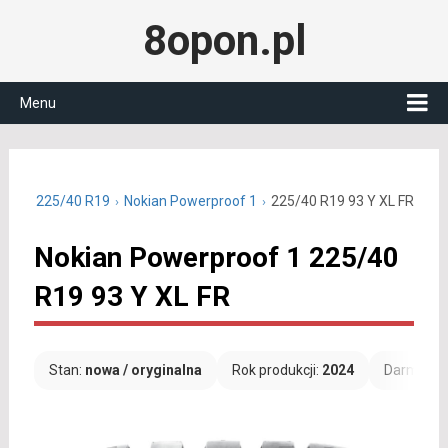
8opon.pl
Menu
letnie 225/40 R19
Nokian Powerproof 1
225/40 R19 93 Y XL FR
Nokian Powerproof 1 225/40
R19 93 Y XL FR
Stan:
nowa / oryginalna
Rok produkcji:
2024
Darmowa 