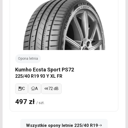
Opona letnia
Kumho Ecsta Sport PS72
225/40 R19 93 Y XL FR
C
A
72 dB
497 zł
/ szt.
Wszystkie opony letnie 225/40 R19