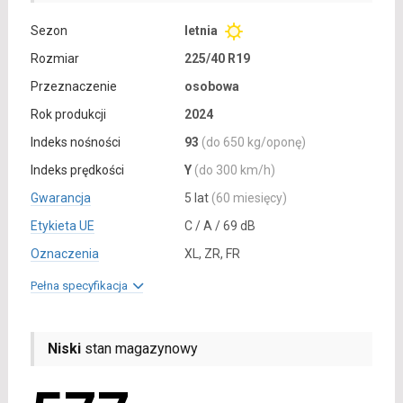
Sezon
letnia
Rozmiar
225/40 R19
Przeznaczenie
osobowa
Rok produkcji
2024
Indeks nośności
93
(do 650 kg/oponę)
Indeks prędkości
Y
(do 300 km/h)
Gwarancja
5 lat
(60 miesięcy)
Etykieta UE
C / A / 69 dB
Oznaczenia
XL, ZR, FR
Pełna specyfikacja
Niski
stan magazynowy