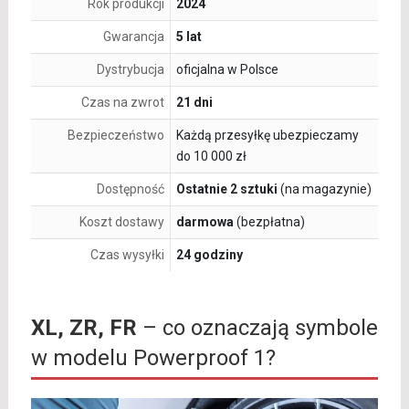
Rok produkcji
2024
Gwarancja
5 lat
Dystrybucja
oficjalna w Polsce
Czas na zwrot
21 dni
Bezpieczeństwo
Każdą przesyłkę ubezpieczamy
do 10 000 zł
Dostępność
Ostatnie 2 sztuki
(na magazynie)
Koszt dostawy
darmowa
(bezpłatna)
Czas wysyłki
24 godziny
XL, ZR, FR
– co oznaczają symbole
w modelu Powerproof 1?