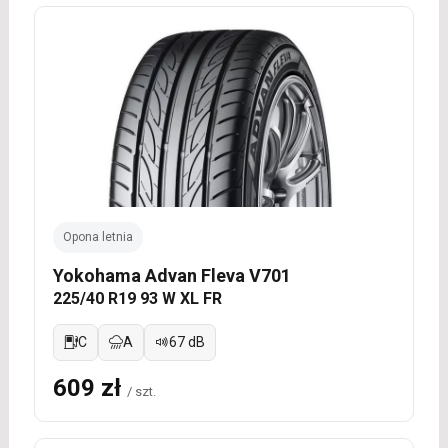
Opona letnia
Yokohama Advan Fleva V701
225/40 R19 93 W XL FR
C
A
67 dB
609 zł
/ szt.