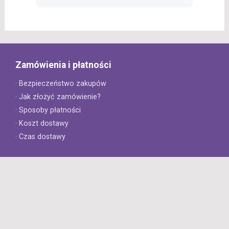
Zamówienia i płatności
· Bezpieczeństwo zakupów
· Jak złożyć zamówienie?
· Sposoby płatności
· Koszt dostawy
· Czas dostawy
Obsługa klienta
· Zwroty
· Reklamacje
· Najczęściej zadawane pytania
· Gwarancja na opony