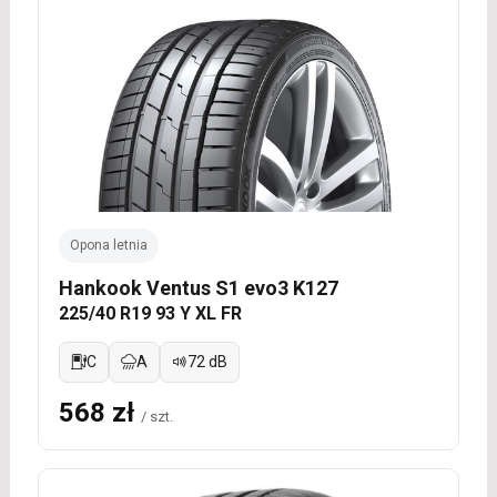
Opona letnia
Hankook Ventus S1 evo3 K127
225/40 R19 93 Y XL FR
C
A
72 dB
568 zł
/ szt.