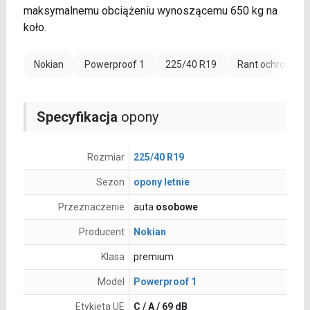
maksymalnemu obciążeniu wynoszącemu 650 kg na
koło.
Nokian
Powerproof 1
225/40 R19
Rant ochronny (
Specyfikacja
opony
Rozmiar
225/40 R19
Sezon
opony letnie
Przeznaczenie
auta
osobowe
Producent
Nokian
Klasa
premium
Model
Powerproof 1
Etykieta UE
C / A / 69 dB