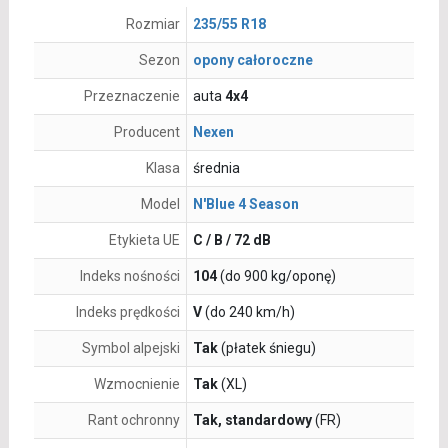
Rozmiar
235/55 R18
Sezon
opony całoroczne
Przeznaczenie
auta
4x4
Producent
Nexen
Klasa
średnia
Model
N'Blue 4 Season
Etykieta UE
C / B / 72 dB
Indeks nośności
104
(do 900 kg/oponę)
Indeks prędkości
V
(do 240 km/h)
Symbol alpejski
Tak
(płatek śniegu)
Wzmocnienie
Tak
(XL)
Rant ochronny
Tak, standardowy
(FR)