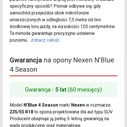
specyficzny sposób? Pomiar odbywa się, gdy
samochód przejeżdża obok mikrofonów
umieszczonych w odległości 7,5 metra od linii
środkowej toru jazdy, na wysokości 120 centymetrów.
Ta metoda gwarantuje precyzyjne ustalenie
poziomu
...
zobacz całość
Gwarancja
na opony Nexen N'Blue
4 Season
Gwarancja -
5 lat
(60 miesięcy)
Model
N'Blue 4 Season
marki
Nexen
w rozmiarze
235/55 R18
to opona projektowana dla aut typu SUV.
Producent obejmuje ją pełną 5-letnią gwarancją na
wady produkcyjne oraz materiałowe.