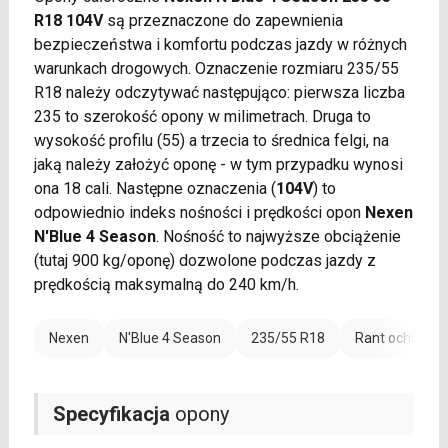
R18 104V
są przeznaczone do zapewnienia
bezpieczeństwa i komfortu podczas jazdy w różnych
warunkach drogowych. Oznaczenie rozmiaru 235/55
R18 należy odczytywać następująco: pierwsza liczba
235 to szerokość opony w milimetrach. Druga to
wysokość profilu (55) a trzecia to średnica felgi, na
jaką należy założyć oponę - w tym przypadku wynosi
ona 18 cali. Następne oznaczenia (
104V
) to
odpowiednio indeks nośności i prędkości opon
Nexen
N'Blue 4 Season
. Nośność to najwyższe obciążenie
(tutaj 900 kg/oponę) dozwolone podczas jazdy z
prędkością maksymalną do 240 km/h.
Nexen
N'Blue 4 Season
235/55 R18
Rant ochronny
Specyfikacja
opony