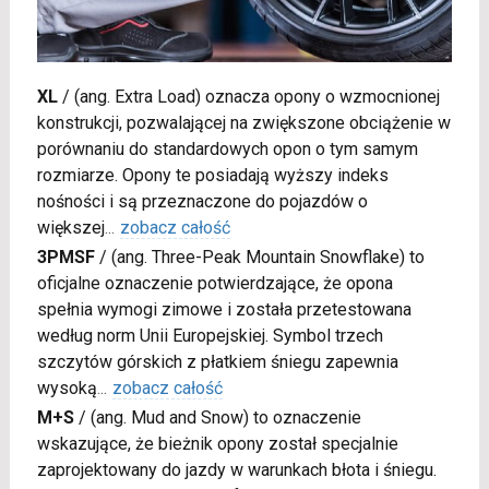
XL
/
(ang. Extra Load) oznacza opony o wzmocnionej
konstrukcji, pozwalającej na zwiększone obciążenie w
porównaniu do standardowych opon o tym samym
rozmiarze. Opony te posiadają wyższy indeks
nośności i są przeznaczone do pojazdów o
większej
...
zobacz całość
3PMSF
/
(ang. Three-Peak Mountain Snowflake) to
oficjalne oznaczenie potwierdzające, że opona
spełnia wymogi zimowe i została przetestowana
według norm Unii Europejskiej. Symbol trzech
szczytów górskich z płatkiem śniegu zapewnia
wysoką
...
zobacz całość
M+S
/
(ang. Mud and Snow) to oznaczenie
wskazujące, że bieżnik opony został specjalnie
zaprojektowany do jazdy w warunkach błota i śniegu.