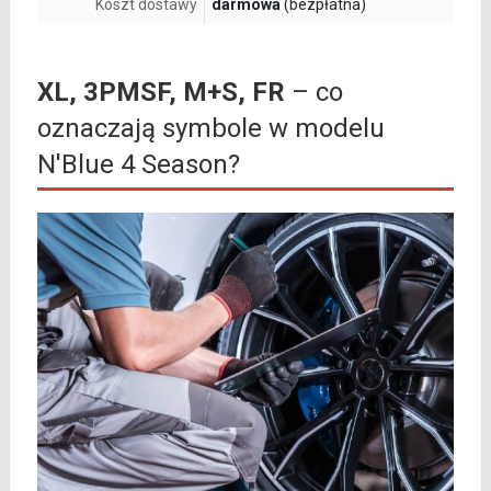
Koszt dostawy
darmowa
(bezpłatna)
XL, 3PMSF, M+S, FR
– co
oznaczają symbole w modelu
N'Blue 4 Season?