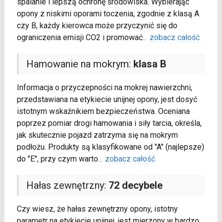
spalanie i lepszą ochronę środowiska. Wybierając
opony z niskimi oporami toczenia, zgodnie z klasą A
czy B, każdy kierowca może przyczynić się do
ograniczenia emisji CO2 i promować
...
zobacz całość
Hamowanie na mokrym:
klasa B
Informacja o przyczepności na mokrej nawierzchni,
przedstawiana na etykiecie unijnej opony, jest dosyć
istotnym wskaźnikiem bezpieczeństwa. Oceniana
poprzez pomiar drogi hamowania i siły tarcia, określa,
jak skutecznie pojazd zatrzyma się na mokrym
podłożu. Produkty są klasyfikowane od "A" (najlepsze)
do "E", przy czym warto
...
zobacz całość
Hałas zewnętrzny:
72 decybele
Czy wiesz, że hałas zewnętrzny opony, istotny
parametr na etykiecie unijnej, jest mierzony w bardzo