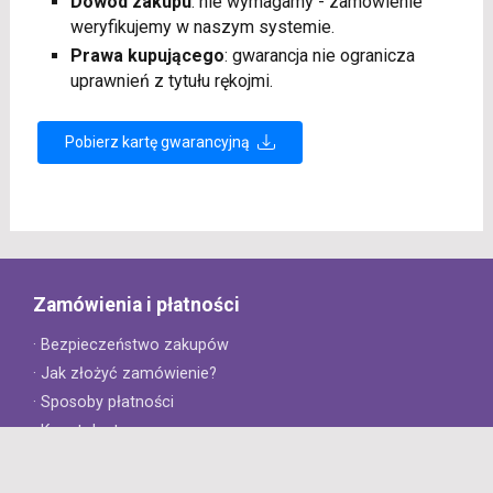
Dowód zakupu
: nie wymagamy - zamówienie
weryfikujemy w naszym systemie.
Prawa kupującego
: gwarancja nie ogranicza
uprawnień z tytułu rękojmi.
Pobierz kartę gwarancyjną
Zamówienia i płatności
· Bezpieczeństwo zakupów
· Jak złożyć zamówienie?
· Sposoby płatności
· Koszt dostawy
· Czas dostawy