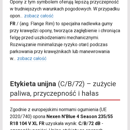
Opony z tym symbolem oferują lepszą przyczepność
w trudniejszych warunkach pogodowych. W przypadku
opon
...
zobacz całość
FR
/
(ang. Flange Rim) to specjalna nadlewka gumy
przy krawędzi opony, tworząca zagłębienie i chroniąca
felgę przed uszkodzeniami mechanicznymi.
Rozwiązanie minimalizuje ryzyko otarć podczas
parkowania przy krawężnikach lub manewrowania
w
...
zobacz całość
Etykieta unijna
(C/B/72) – zużycie
paliwa, przyczepność i hałas
Zgodnie z europejskimi normami ogumienia (UE
2020/740) opona
Nexen N'Blue 4 Season 235/55
R18 104 V XL FR
uzyskała wynik:
C
/
B
/
72 dB
-