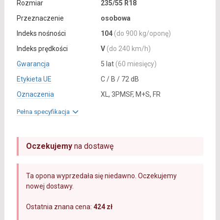
Rozmiar
235/55 R18
Przeznaczenie
osobowa
Indeks nośności
104
(do 900 kg/oponę)
Indeks prędkości
V
(do 240 km/h)
Gwarancja
5 lat
(60 miesięcy)
Etykieta UE
C / B / 72 dB
Oznaczenia
XL, 3PMSF, M+S, FR
Pełna specyfikacja
Oczekujemy
na dostawę
Ta opona wyprzedała się niedawno. Oczekujemy
nowej dostawy.
Ostatnia znana cena:
424 zł