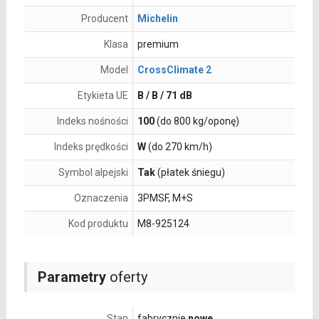
Producent
Michelin
Klasa
premium
Model
CrossClimate 2
Etykieta UE
B / B / 71 dB
Indeks nośności
100
(do 800 kg/oponę)
Indeks prędkości
W
(do 270 km/h)
Symbol alpejski
Tak
(płatek śniegu)
Oznaczenia
3PMSF, M+S
Kod produktu
M8-925124
Parametry
oferty
Stan
fabrycznie
nowe