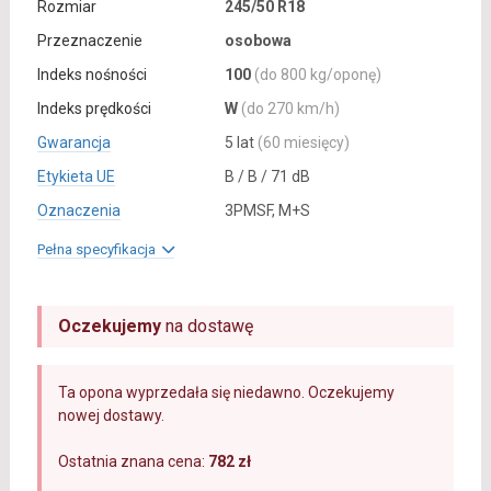
Rozmiar
245/50 R18
Przeznaczenie
osobowa
Indeks nośności
100
(do 800 kg/oponę)
Indeks prędkości
W
(do 270 km/h)
Gwarancja
5 lat
(60 miesięcy)
Etykieta UE
B / B / 71 dB
Oznaczenia
3PMSF, M+S
Pełna specyfikacja
Oczekujemy
na dostawę
Ta opona wyprzedała się niedawno. Oczekujemy
nowej dostawy.
Ostatnia znana cena:
782 zł