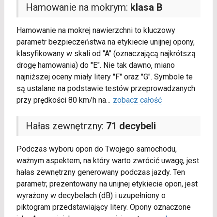
Hamowanie na mokrym:
klasa B
Hamowanie na mokrej nawierzchni to kluczowy
parametr bezpieczeństwa na etykiecie unijnej opony,
klasyfikowany w skali od "A" (oznaczającą najkrótszą
drogę hamowania) do "E". Nie tak dawno, miano
najniższej oceny miały litery "F" oraz "G". Symbole te
są ustalane na podstawie testów przeprowadzanych
przy prędkości 80 km/h na
...
zobacz całość
Hałas zewnętrzny:
71 decybeli
Podczas wyboru opon do Twojego samochodu,
ważnym aspektem, na który warto zwrócić uwagę, jest
hałas zewnętrzny generowany podczas jazdy. Ten
parametr, prezentowany na unijnej etykiecie opon, jest
wyrażony w decybelach (dB) i uzupełniony o
piktogram przedstawiający litery. Opony oznaczone