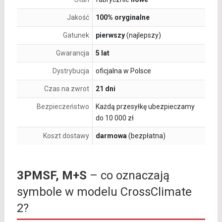
Jakość
100% oryginalne
Gatunek
pierwszy
(najlepszy)
Gwarancja
5 lat
Dystrybucja
oficjalna w Polsce
Czas na zwrot
21 dni
Bezpieczeństwo
Każdą przesyłkę ubezpieczamy
do 10 000 zł
Koszt dostawy
darmowa
(bezpłatna)
3PMSF, M+S
– co oznaczają
symbole w modelu CrossClimate
2?