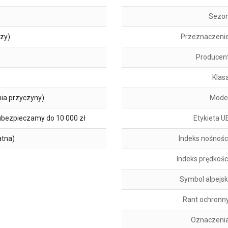
Sezo
szy)
Przeznaczeni
Producen
Klas
ia przyczyny)
Mode
ubezpieczamy do 10 000 zł
Etykieta U
atna)
Indeks nośnośc
Indeks prędkośc
Symbol alpejsk
Rant ochronn
Oznaczeni