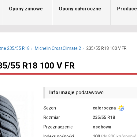
Opony zimowe
Opony całoroczne
Produce
zne 235/55 R18
Michelin CrossClimate 2
235/55 R18 100 V FR
35/55 R18 100 V FR
Informacje
podstawowe
Sezon
całoroczna
Rozmiar
235/55 R18
Przeznaczenie
osobowa
Indeks nośności
100
(do 800 kg/oponę)