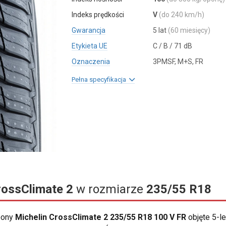
Indeks prędkości
V
(do 240 km/h)
Gwarancja
5 lat
(60 miesięcy)
Etykieta UE
C / B / 71 dB
Oznaczenia
3PMSF, M+S, FR
Pełna specyfikacja
rossClimate 2
w rozmiarze
235/55 R18
opony
Michelin CrossClimate 2 235/55 R18 100 V FR
objęte 5-l