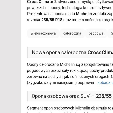
CrossClimate 2
stworzono z myślą o użytkowani
powierzchni opony, technologia kontroli sztywno
Prezentowana opona marki
Michelin
została zap
rozmiar
235/55 R18
oraz indeks nośności i pręd
wielosezonowa
całoroczna
osobowa
Nowa opona całoroczna
CrossClim
Opony całoroczne Michelin są zaprojektowane 
pogodowych przez cały rok. Łączą cechy produkt
zarówno na suchych, jak i ośnieżonych drogach. 
(zygzakowatymi nacięciami) poprawia
...
zobacz 
Opona osobowa oraz SUV –
235/55
Segment opon osobowych Michelin obejmuje roz