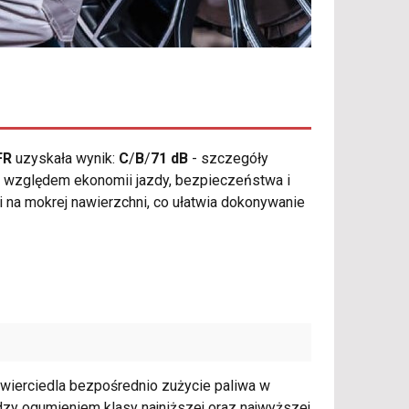
FR
uzyskała wynik:
C
/
B
/
71 dB
- szczegóły
 względem ekonomii jazdy, bezpieczeństwa i
i na mokrej nawierzchni, co ułatwia dokonywanie
zwierciedla bezpośrednio zużycie paliwa w
zy ogumieniem klasy najniższej oraz najwyższej