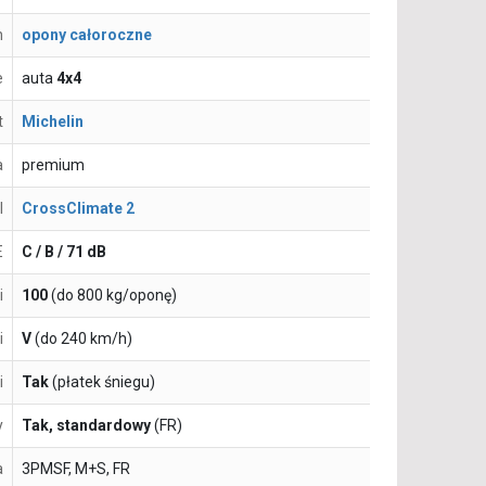
n
opony całoroczne
e
auta
4x4
t
Michelin
a
premium
l
CrossClimate 2
E
C / B / 71 dB
i
100
(do 800 kg/oponę)
i
V
(do 240 km/h)
i
Tak
(płatek śniegu)
y
Tak, standardowy
(FR)
a
3PMSF, M+S, FR