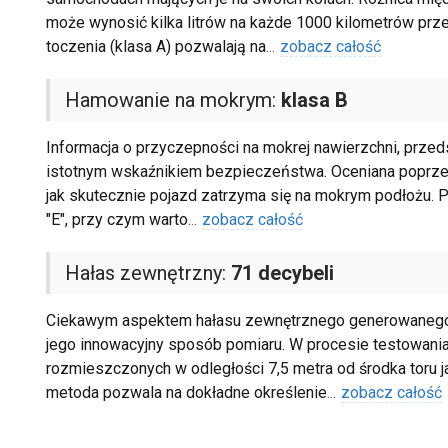
może wynosić kilka litrów na każde 1000 kilometrów prz
toczenia (klasa A) pozwalają na
...
zobacz całość
Hamowanie na mokrym:
klasa B
Informacja o przyczepności na mokrej nawierzchni, przeds
istotnym wskaźnikiem bezpieczeństwa. Oceniana poprzez p
jak skutecznie pojazd zatrzyma się na mokrym podłożu. P
"E", przy czym warto
...
zobacz całość
Hałas zewnętrzny:
71 decybeli
Ciekawym aspektem hałasu zewnętrznego generowanego prz
jego innowacyjny sposób pomiaru. W procesie testowan
rozmieszczonych w odległości 7,5 metra od środka toru ja
metoda pozwala na dokładne określenie
...
zobacz całość