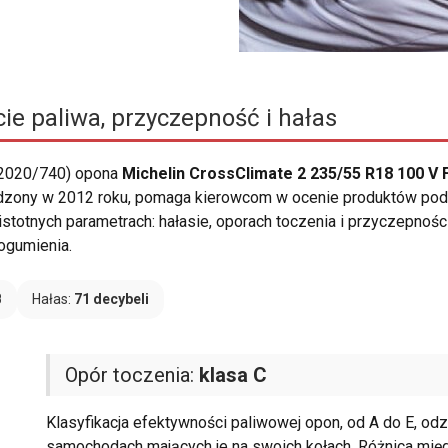
ie paliwa, przyczepność i hałas
 2020/740) opona
Michelin CrossClimate 2 235/55 R18 100 V 
adzony w 2012 roku, pomaga kierowcom w ocenie produktów pod
 istotnych parametrach: hałasie, oporach toczenia i przyczepnośc
gumienia.
B
Hałas:
71 decybeli
Opór toczenia:
klasa C
Klasyfikacja efektywności paliwowej opon, od A do E, od
samochodach mających je na swoich kołach. Różnica międ