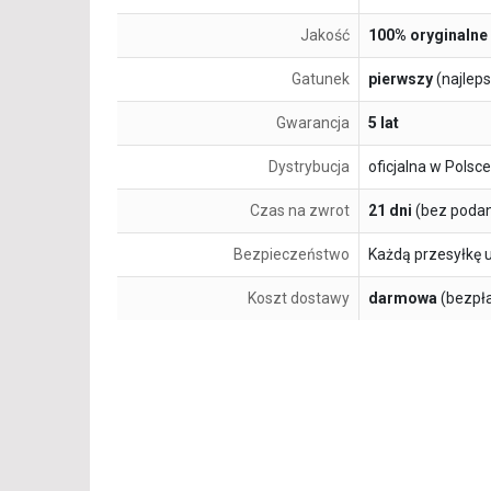
Jakość
100% oryginalne
Gatunek
pierwszy
(najlep
Gwarancja
5 lat
Dystrybucja
oficjalna w Polsce
Czas na zwrot
21 dni
(bez podan
Bezpieczeństwo
Każdą przesyłkę 
Koszt dostawy
darmowa
(bezpł