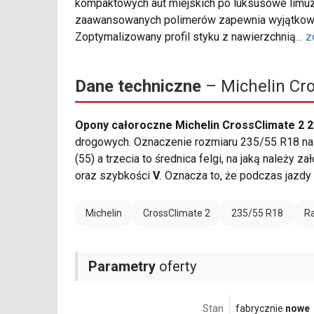
kompaktowych aut miejskich po luksusowe limuz
zaawansowanych polimerów zapewnia wyjątkową 
Zoptymalizowany profil styku z nawierzchnią
...
z
Dane techniczne
– Michelin Cro
Opony całoroczne Michelin CrossClimate 2 2
drogowych. Oznaczenie rozmiaru 235/55 R18 nale
(55) a trzecia to średnica felgi, na jaką należy
oraz szybkości
V
. Oznacza to, że podczas jazd
Michelin
CrossClimate 2
235/55 R18
Ra
Parametry
oferty
Stan
fabrycznie
nowe