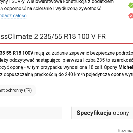
yny i SUV-y. Wielowarstwowa konstrukcja z dodatkiem
odporność na ścieranie i wydłużoną żywotność.
obacz całość
ssClimate 2 235/55 R18 100 V FR
35 55 R18 100V
mają za zadanie zapewnić bezpieczne podróżo
ży odczytywać następująco: pierwsza liczba 235 to szerokość 
 założyć oponę - w tym przypadku wynosi ona 18 cali. Opony
Michel
y z dopuszczalną prędkością do 240 km/h pojedyncza opona wy
nt ochronny (FR)
Specyfikacja
opony
Rozmia