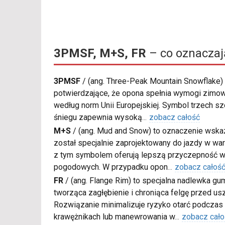
3PMSF, M+S, FR
– co oznaczaj
3PMSF
/
(ang. Three-Peak Mountain Snowflake) 
potwierdzające, że opona spełnia wymogi zimow
według norm Unii Europejskiej. Symbol trzech s
śniegu zapewnia wysoką
...
zobacz całość
M+S
/
(ang. Mud and Snow) to oznaczenie wskaz
został specjalnie zaprojektowany do jazdy w war
z tym symbolem oferują lepszą przyczepność w
pogodowych. W przypadku opon
...
zobacz całoś
FR
/
(ang. Flange Rim) to specjalna nadlewka gu
tworząca zagłębienie i chroniąca felgę przed u
Rozwiązanie minimalizuje ryzyko otarć podczas
krawężnikach lub manewrowania w
...
zobacz cało