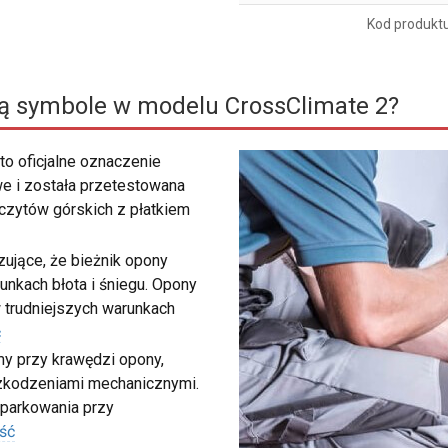
Kod produkt
ą symbole w modelu CrossClimate 2?
to oficjalne oznaczenie
e i została przetestowana
zczytów górskich z płatkiem
ujące, że bieżnik opony
unkach błota i śniegu. Opony
 trudniejszych warunkach
ć
my przy krawędzi opony,
szkodzeniami mechanicznymi.
 parkowania przy
ść