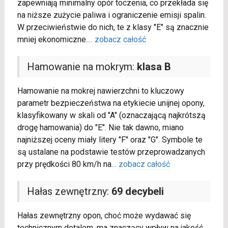
zapewniają minimalny opór toczenia, co przekłada się
na niższe zużycie paliwa i ograniczenie emisji spalin.
W przeciwieństwie do nich, te z klasy "E" są znacznie
mniej ekonomiczne.
...
zobacz całość
Hamowanie na mokrym:
klasa B
Hamowanie na mokrej nawierzchni to kluczowy
parametr bezpieczeństwa na etykiecie unijnej opony,
klasyfikowany w skali od "A" (oznaczającą najkrótszą
drogę hamowania) do "E". Nie tak dawno, miano
najniższej oceny miały litery "F" oraz "G". Symbole te
są ustalane na podstawie testów przeprowadzanych
przy prędkości 80 km/h na
...
zobacz całość
Hałas zewnętrzny:
69 decybeli
Hałas zewnętrzny opon, choć może wydawać się
technicznym detalem, ma znaczący wpływ na jakość