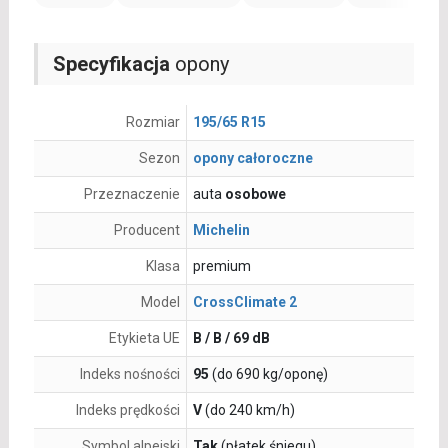
Specyfikacja
opony
Rozmiar
195/65 R15
Sezon
opony całoroczne
Przeznaczenie
auta
osobowe
Producent
Michelin
Klasa
premium
Model
CrossClimate 2
Etykieta UE
B / B / 69 dB
Indeks nośności
95
(do 690 kg/oponę)
Indeks prędkości
V
(do 240 km/h)
Symbol alpejski
Tak
(płatek śniegu)