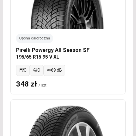
Opona całoroczna
Pirelli Powergy All Season SF
195/65 R15 95 V XL
C
C
69 dB
348 zł
/ szt.