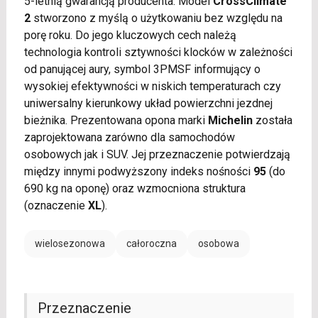
5-letnią gwarancją producenta. Model
CrossClimate
2
stworzono z myślą o użytkowaniu bez względu na
porę roku. Do jego kluczowych cech należą
technologia kontroli sztywności klocków w zależności
od panującej aury, symbol 3PMSF informujący o
wysokiej efektywności w niskich temperaturach czy
uniwersalny kierunkowy układ powierzchni jezdnej
bieżnika. Prezentowana opona marki
Michelin
została
zaprojektowana zarówno dla samochodów
osobowych jak i SUV. Jej przeznaczenie potwierdzają
między innymi podwyższony indeks nośności
95
(do
690 kg na oponę) oraz wzmocniona struktura
(oznaczenie
XL
).
wielosezonowa
całoroczna
osobowa
Przeznaczenie