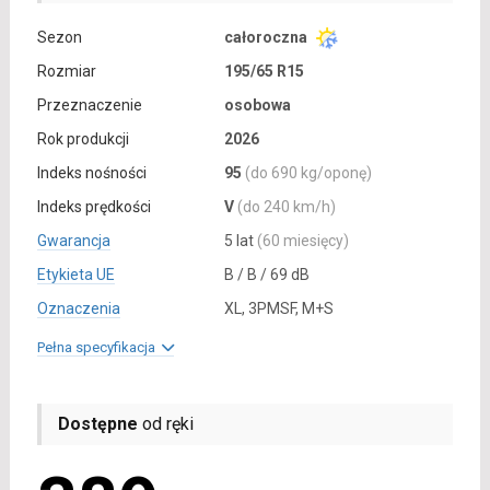
Sezon
całoroczna
Rozmiar
195/65 R15
Przeznaczenie
osobowa
Rok produkcji
2026
Indeks nośności
95
(do 690 kg/oponę)
Indeks prędkości
V
(do 240 km/h)
Gwarancja
5 lat
(60 miesięcy)
Etykieta UE
B / B / 69 dB
Oznaczenia
XL, 3PMSF, M+S
Pełna specyfikacja
Dostępne
od ręki