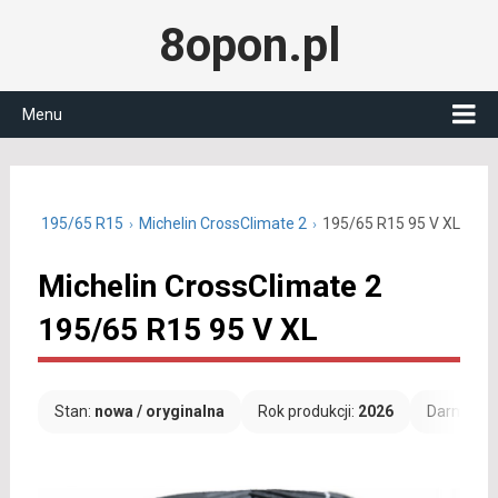
8opon.pl
Menu
oczne 195/65 R15
Michelin CrossClimate 2
195/65 R15 95 V XL
Michelin CrossClimate 2
195/65 R15 95 V XL
Stan:
nowa / oryginalna
Rok produkcji:
2026
Darmowa 