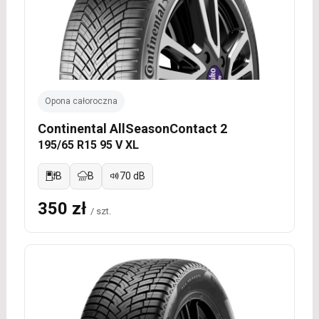
Opona całoroczna
Continental AllSeasonContact 2
195/65 R15 95 V XL
B
B
70 dB
350 zł
/ szt.