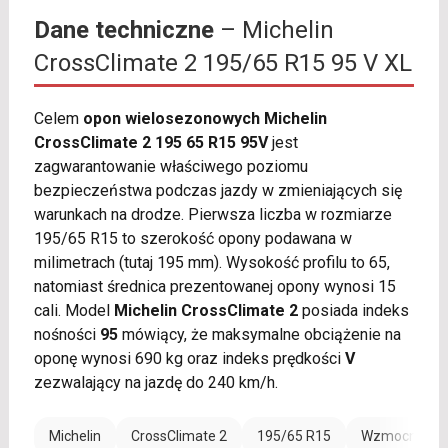
Dane techniczne
– Michelin
CrossClimate 2 195/65 R15 95 V XL
Celem
opon wielosezonowych Michelin
CrossClimate 2 195 65 R15 95V
jest
zagwarantowanie właściwego poziomu
bezpieczeństwa podczas jazdy w zmieniających się
warunkach na drodze. Pierwsza liczba w rozmiarze
195/65 R15 to szerokość opony podawana w
milimetrach (tutaj 195 mm). Wysokość profilu to 65,
natomiast średnica prezentowanej opony wynosi 15
cali. Model
Michelin CrossClimate 2
posiada indeks
nośności
95
mówiący, że maksymalne obciążenie na
oponę wynosi 690 kg oraz indeks prędkości
V
zezwalający na jazdę do 240 km/h.
Michelin
CrossClimate 2
195/65 R15
Wzmocnienie 