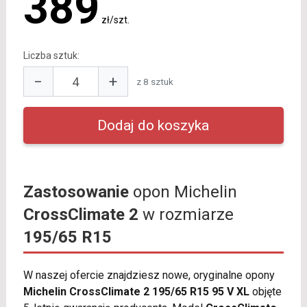
389
zł/szt.
Liczba sztuk:
−
+
z 8 sztuk
Zastosowanie
opon Michelin
CrossClimate 2
w rozmiarze
195/65 R15
W naszej ofercie znajdziesz nowe, oryginalne opony
Michelin CrossClimate 2 195/65 R15 95 V XL
objęte