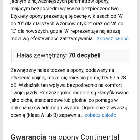
jednym z najważniejszych parametrów opony,
mającym bezpośredni wpływ na bezpieczeństwo.
Etykiety opony prezentują tę cechę w klasach od "A"
do "G" dla starszych wzorców etykiet oraz od "A" do
"E" dla nowszych, gdzie "A" reprezentuje najlepszą
możliwą efektywność zatrzymywania
...
zobacz całość
Hałas zewnętrzny:
70 decybeli
Zewnętrzny hałas toczenia opony, podawany na
etykiecie unijnej, może się mieścić pomiędzy 67 a 78
dB. Wskaźnik ten wpływa bezpośrednio na komfort
Twojej jazdy. Poszczególne modele są klasyfikowane
jako ciche, standardowe lub głośne, co pomaga w
dokonaniu świadomego wyboru. Ogumienie z wyższą
ocenią (klasa A lub B) zapewnia
...
zobacz całość
Gwarancja
na opony Continental