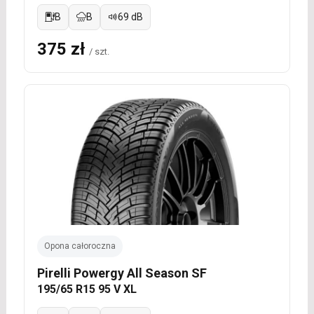
B
B
69 dB
375 zł
/ szt.
Opona całoroczna
Pirelli Powergy All Season SF
195/65 R15 95 V XL