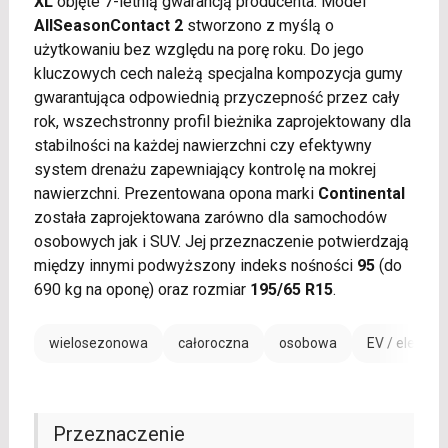
XL
objęte 7-letnią gwarancją producenta. Model
AllSeasonContact 2
stworzono z myślą o
użytkowaniu bez względu na porę roku. Do jego
kluczowych cech należą specjalna kompozycja gumy
gwarantująca odpowiednią przyczepność przez cały
rok, wszechstronny profil bieżnika zaprojektowany dla
stabilności na każdej nawierzchni czy efektywny
system drenażu zapewniający kontrolę na mokrej
nawierzchni. Prezentowana opona marki
Continental
została zaprojektowana zarówno dla samochodów
osobowych jak i SUV. Jej przeznaczenie potwierdzają
między innymi podwyższony indeks nośności
95
(do
690 kg na oponę) oraz rozmiar
195/65 R15
.
wielosezonowa
całoroczna
osobowa
EV / electric
Przeznaczenie