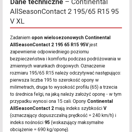
Dane techniczne
– Continental
AllSeasonContact 2 195/65 R15 95
V XL
Zadaniem
opon wielosezonowych Continental
AllSeasonContact 2 195 65 R15 95V
jest
zapewnienie odpowiedniego poziomu
bezpieczeństwa i komfortu podczas podróżowania w
zmiennych warunkach drogowych. Oznaczenie
rozmiaru 195/65 R15 należy odczytywać następująco:
pierwsza liczba 195 to szerokość opony w
milimetrach, druga to wysokość profilu (65) a trzecia
to średnica felgi, na jaką należy założyć oponę - w tym
przypadku wynosi ona 15 cali. Opony
Continental
AllSeasonContact 2
mają indeks szybkości
V
(oznaczający dopuszczalną prędkość = 240 km/h) i
indeks nośności
95
(wskazujący maksymalne
obciążenie = 690 kg/oponę).