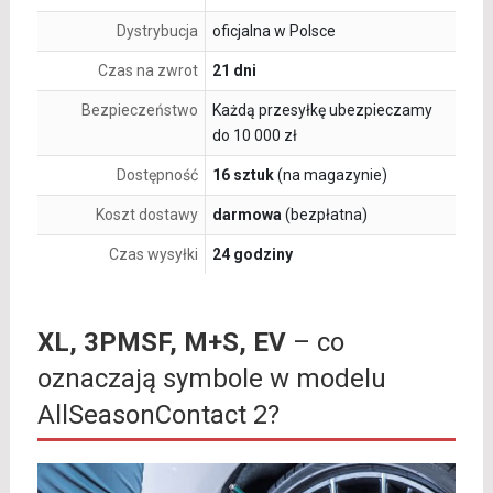
Dystrybucja
oficjalna w Polsce
Czas na zwrot
21 dni
Bezpieczeństwo
Każdą przesyłkę ubezpieczamy
do 10 000 zł
Dostępność
16 sztuk
(na magazynie)
Koszt dostawy
darmowa
(bezpłatna)
Czas wysyłki
24 godziny
XL, 3PMSF, M+S, EV
– co
oznaczają symbole w modelu
AllSeasonContact 2?