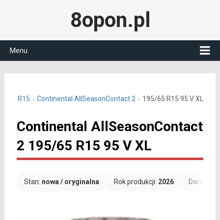
8opon.pl
Menu
95/65 R15
Continental AllSeasonContact 2
195/65 R15 95 V XL
Continental AllSeasonContact
2 195/65 R15 95 V XL
Stan:
nowa / oryginalna
Rok produkcji:
2026
Darmowa 