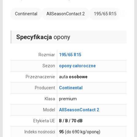
Continental
AllSeasonContact 2
195/65 R15
Wzmoc
Specyfikacja
opony
Rozmiar
195/65 R15
Sezon
opony całoroczne
Przeznaczenie
auta
osobowe
Producent
Continental
Klasa
premium
Model
AllSeasonContact 2
Etykieta UE
B / B / 70 dB
Indeks nośności
95
(do 690 kg/oponę)