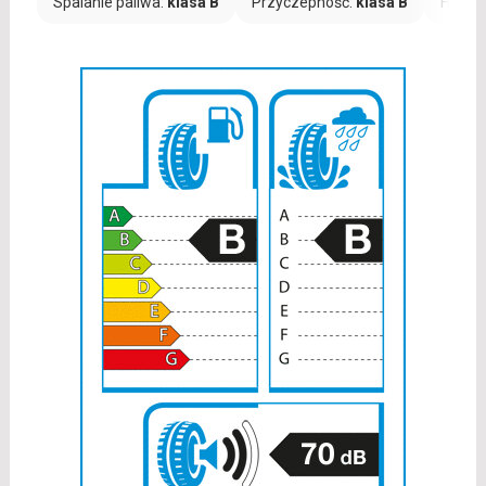
Spalanie paliwa:
klasa B
Przyczepność:
klasa B
Hałas: