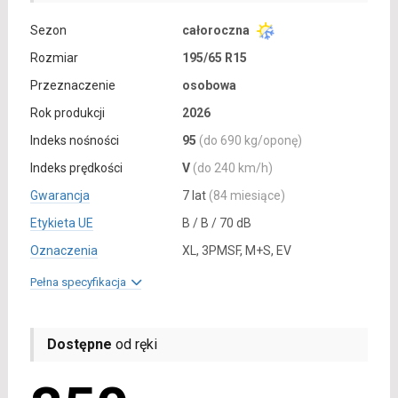
Sezon
całoroczna
Rozmiar
195/65 R15
Przeznaczenie
osobowa
Rok produkcji
2026
Indeks nośności
95
(do 690 kg/oponę)
Indeks prędkości
V
(do 240 km/h)
Gwarancja
7 lat
(84 miesiące)
Etykieta UE
B / B / 70 dB
Oznaczenia
XL, 3PMSF, M+S, EV
Pełna specyfikacja
Dostępne
od ręki