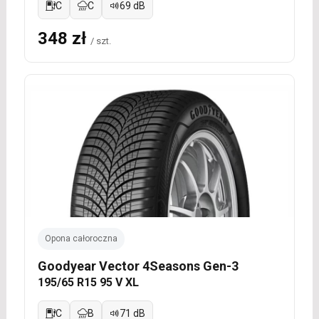
C
C
69 dB
348 zł
/ szt.
Opona całoroczna
Goodyear Vector 4Seasons Gen-3
195/65 R15 95 V XL
C
B
71 dB