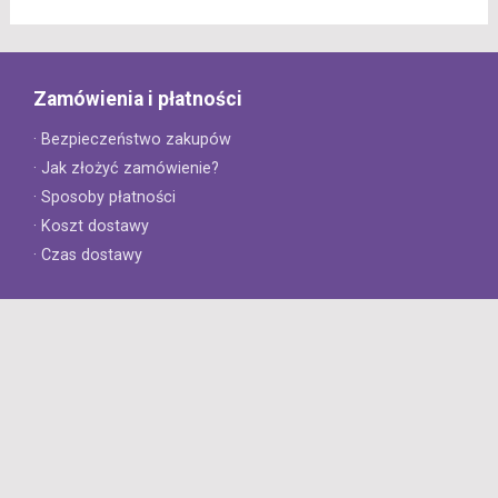
Zamówienia i płatności
· Bezpieczeństwo zakupów
· Jak złożyć zamówienie?
· Sposoby płatności
· Koszt dostawy
· Czas dostawy
Obsługa klienta
· Zwroty
· Reklamacje
· Najczęściej zadawane pytania
· Gwarancja na opony
· Kontakt