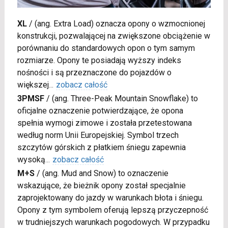
XL
/
(ang. Extra Load) oznacza opony o wzmocnionej
konstrukcji, pozwalającej na zwiększone obciążenie w
porównaniu do standardowych opon o tym samym
rozmiarze. Opony te posiadają wyższy indeks
nośności i są przeznaczone do pojazdów o
większej
...
zobacz całość
3PMSF
/
(ang. Three-Peak Mountain Snowflake) to
oficjalne oznaczenie potwierdzające, że opona
spełnia wymogi zimowe i została przetestowana
według norm Unii Europejskiej. Symbol trzech
szczytów górskich z płatkiem śniegu zapewnia
wysoką
...
zobacz całość
M+S
/
(ang. Mud and Snow) to oznaczenie
wskazujące, że bieżnik opony został specjalnie
zaprojektowany do jazdy w warunkach błota i śniegu.
Opony z tym symbolem oferują lepszą przyczepność
w trudniejszych warunkach pogodowych. W przypadku