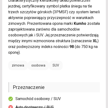
charakterystyczny kierunkowy układ powierzchni
jezdnej, certyfikowany symbol płatka śniegu na tle
trzech szczytów górskich (3PMSF) czy system lameli
aktywnie poprawiający przyczepność w warunkach
zimowych. Prezentowana opona marki
Kumho
została
zaprojektowana zarówno dla samochodów
osobowych jak i SUV. Jej przeznaczenie potwierdzają
między innymi wzmocniona struktura (oznaczenie
XL
)
oraz podwyższony indeks nośności
98
(do 750 kg na
oponę).
zimowa
osobowa
SUV
Przeznaczenie
Samochód osobowy / SUV
Auto dostawcze / BUS