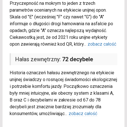
Przyczepność na mokrym to jeden z trzech
parametrów ocenianych na etykiecie unijnej opon.
Skala od "E" (wcześniej "F" czy nawet "G") do "A"
informuje o długości drogi hamowania na asfalcie po
opadach, gdzie "A" oznacza najlepszą wydajność.
Ciekawostką jest, że od 2021 roku unijne etykiety
opon zawierają również kod QR, który
...
zobacz całość
Hałas zewnętrzny:
72 decybele
Historia oznaczeń hałasu zewnętrznego na etykiecie
unijnej świadczy o rosnącej świadomości ekologicznej
i potrzebie komfortu jazdy. Początkowo oznaczenia
były mniej intuicyjne, ale obecny system z klasami A,
B oraz C i decybelami w zakresie od 67 do 78
decybeli jest znacznie bardziej zrozumiały dla
konsumentów, umożliwiając
...
zobacz całość