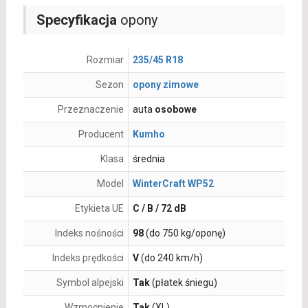
Specyfikacja
opony
Rozmiar
235/45 R18
Sezon
opony zimowe
Przeznaczenie
auta
osobowe
Producent
Kumho
Klasa
średnia
Model
WinterCraft WP52
Etykieta UE
C / B / 72 dB
Indeks nośności
98
(do 750 kg/oponę)
Indeks prędkości
V
(do 240 km/h)
Symbol alpejski
Tak
(płatek śniegu)
Wzmocnienie
Tak
(XL)