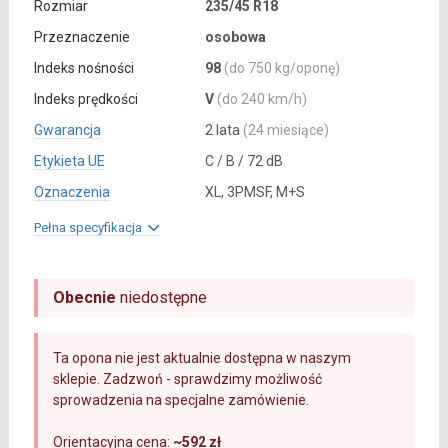
Rozmiar
235/45 R18
Przeznaczenie
osobowa
Indeks nośności
98
(do 750 kg/oponę)
Indeks prędkości
V
(do 240 km/h)
Gwarancja
2 lata
(24 miesiące)
Etykieta UE
C / B / 72 dB
Oznaczenia
XL, 3PMSF, M+S
Pełna specyfikacja
Obecnie
niedostępne
Ta opona nie jest aktualnie dostępna w naszym
sklepie. Zadzwoń - sprawdzimy możliwość
sprowadzenia na specjalne zamówienie.
Orientacyjna cena:
~592 zł