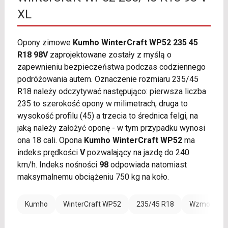
XL
Opony zimowe
Kumho WinterCraft WP52 235 45
R18 98V
zaprojektowane zostały z myślą o
zapewnieniu bezpieczeństwa podczas codziennego
podróżowania autem. Oznaczenie rozmiaru 235/45
R18 należy odczytywać następująco: pierwsza liczba
235 to szerokość opony w milimetrach, druga to
wysokość profilu (45) a trzecia to średnica felgi, na
jaką należy założyć oponę - w tym przypadku wynosi
ona 18 cali. Opona
Kumho WinterCraft WP52
ma
indeks prędkości
V
pozwalający na jazdę do 240
km/h. Indeks nośności
98
odpowiada natomiast
maksymalnemu obciążeniu 750 kg na koło.
Kumho
WinterCraft WP52
235/45 R18
Wzmocnieni