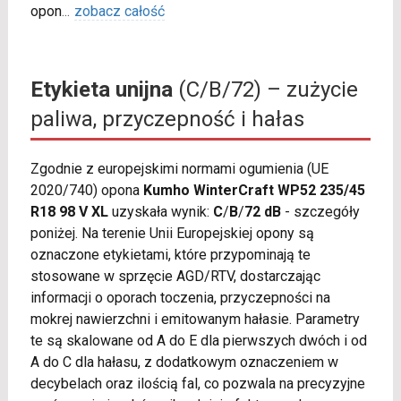
opon
...
zobacz całość
Etykieta unijna
(C/B/72) – zużycie
paliwa, przyczepność i hałas
Zgodnie z europejskimi normami ogumienia (UE
2020/740) opona
Kumho WinterCraft WP52 235/45
R18 98 V XL
uzyskała wynik:
C
/
B
/
72 dB
- szczegóły
poniżej. Na terenie Unii Europejskiej opony są
oznaczone etykietami, które przypominają te
stosowane w sprzęcie AGD/RTV, dostarczając
informacji o oporach toczenia, przyczepności na
mokrej nawierzchni i emitowanym hałasie. Parametry
te są skalowane od A do E dla pierwszych dwóch i od
A do C dla hałasu, z dodatkowym oznaczeniem w
decybelach oraz ilością fal, co pozwala na precyzyjne