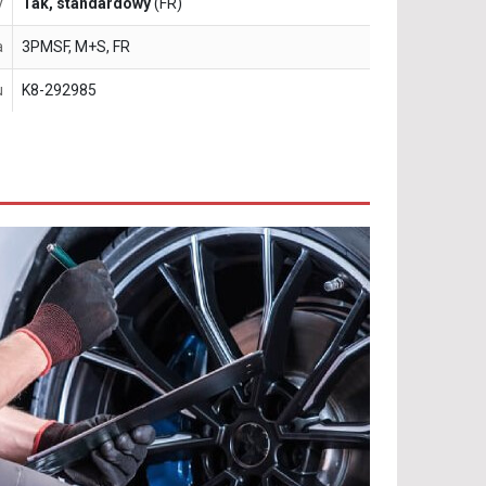
y
Tak, standardowy
(FR)
a
3PMSF, M+S, FR
u
K8-292985