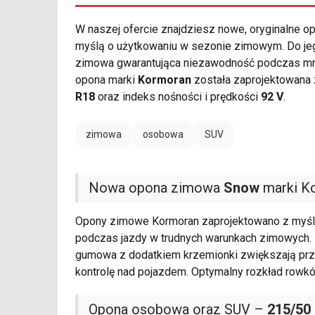
W naszej ofercie znajdziesz nowe, oryginalne 
myślą o użytkowaniu w sezonie zimowym. Do jego
zimowa gwarantująca niezawodność podczas mro
opona marki
Kormoran
została zaprojektowana 
R18
oraz indeks nośności i prędkości
92 V
.
zimowa
osobowa
SUV
Nowa opona zimowa
Snow
marki K
Opony zimowe Kormoran zaprojektowano z myślą 
podczas jazdy w trudnych warunkach zimowych.
gumowa z dodatkiem krzemionki zwiększają przy
kontrolę nad pojazdem. Optymalny rozkład rowk
Opona osobowa oraz SUV –
215/50