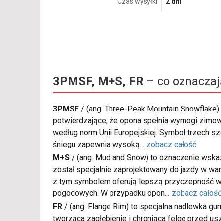
Czas wysyłki
2 dni
3PMSF, M+S, FR
– co oznacza
3PMSF
/
(ang. Three-Peak Mountain Snowflake) 
potwierdzające, że opona spełnia wymogi zimow
według norm Unii Europejskiej. Symbol trzech s
śniegu zapewnia wysoką
...
zobacz całość
M+S
/
(ang. Mud and Snow) to oznaczenie wskaz
został specjalnie zaprojektowany do jazdy w war
z tym symbolem oferują lepszą przyczepność w
pogodowych. W przypadku opon
...
zobacz całoś
FR
/
(ang. Flange Rim) to specjalna nadlewka gu
tworząca zagłębienie i chroniąca felgę przed u