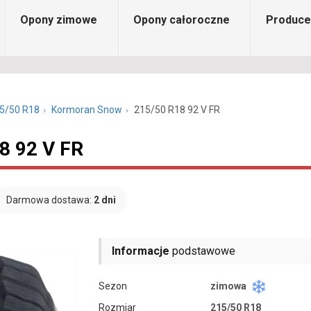
Opony zimowe
Opony całoroczne
Produce
5/50 R18
Kormoran Snow
215/50 R18 92 V FR
8 92 V FR
Darmowa dostawa:
2 dni
Informacje
podstawowe
Sezon
zimowa
Rozmiar
215/50 R18