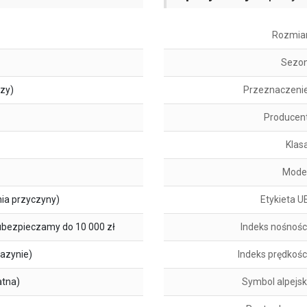
Rozmia
Sezo
szy)
Przeznaczeni
Producen
Klas
Mode
ia przyczyny)
Etykieta U
ubezpieczamy do 10 000 zł
Indeks nośnośc
azynie)
Indeks prędkośc
atna)
Symbol alpejsk