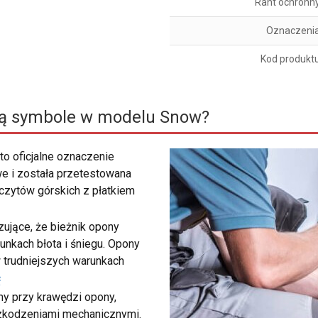
Rant ochronn
Oznaczeni
Kod produkt
ją symbole w modelu Snow?
to oficjalne oznaczenie
e i została przetestowana
zczytów górskich z płatkiem
ujące, że bieżnik opony
unkach błota i śniegu. Opony
 trudniejszych warunkach
ć
my przy krawędzi opony,
szkodzeniami mechanicznymi.