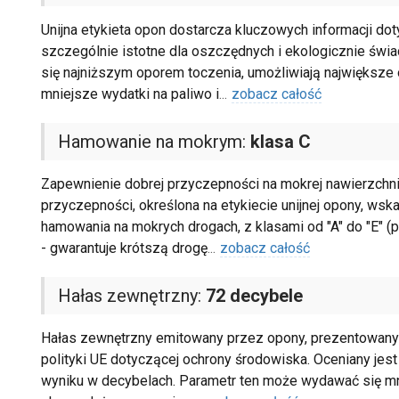
Unijna etykieta opon dostarcza kluczowych informacji do
szczególnie istotne dla oszczędnych i ekologicznie świ
się najniższym oporem toczenia, umożliwiają największe 
mniejsze wydatki na paliwo i
...
zobacz całość
Hamowanie na mokrym:
klasa C
Zapewnienie dobrej przyczepności na mokrej nawierzchni 
przyczepności, określona na etykiecie unijnej opony, ws
hamowania na mokrych drogach, z klasami od "A" do "E" (prz
- gwarantuje krótszą drogę
...
zobacz całość
Hałas zewnętrzny:
72 decybele
Hałas zewnętrzny emitowany przez opony, prezentowany na
polityki UE dotyczącej ochrony środowiska. Oceniany jest 
wyniku w decybelach. Parametr ten może wydawać się mni