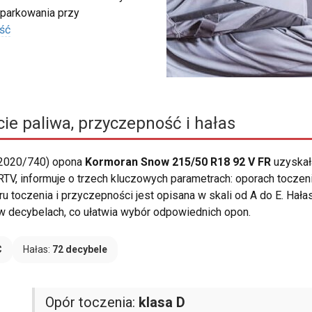
 parkowania przy
ść
ie paliwa, przyczepność i hałas
 2020/740) opona
Kormoran Snow 215/50 R18 92 V FR
uzyskał
RTV, informuje o trzech kluczowych parametrach: oporach toczen
 toczenia i przyczepności jest opisana w skali od A do E. Hałas
y w decybelach, co ułatwia wybór odpowiednich opon.
C
Hałas:
72 decybele
Opór toczenia:
klasa D