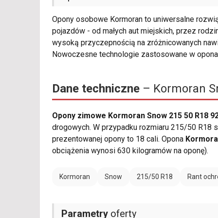
Opony osobowe Kormoran to uniwersalne rozwiąz
pojazdów - od małych aut miejskich, przez rodzi
wysoką przyczepnością na zróżnicowanych nawie
Nowoczesne technologie zastosowane w opona
Dane techniczne
– Kormoran Sn
Opony zimowe Kormoran Snow 215 50 R18 9
drogowych. W przypadku rozmiaru 215/50 R18 sz
prezentowanej opony to 18 cali. Opona
Kormora
obciążenia wynosi 630 kilogramów na oponę).
Kormoran
Snow
215/50 R18
Rant ochr
Parametry
oferty