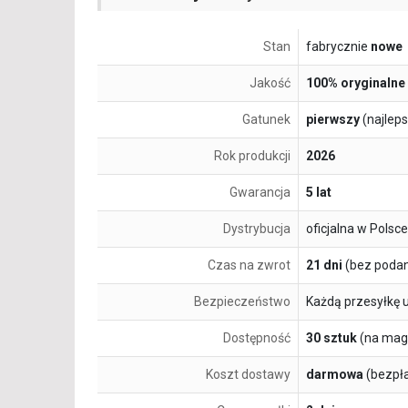
Stan
fabrycznie
nowe
Jakość
100% oryginalne
Gatunek
pierwszy
(najlep
Rok produkcji
2026
Gwarancja
5 lat
Dystrybucja
oficjalna w Polsce
Czas na zwrot
21 dni
(bez podan
Bezpieczeństwo
Każdą przesyłkę 
Dostępność
30 sztuk
(na mag
Koszt dostawy
darmowa
(bezpł