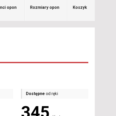
nci opon
Rozmiary opon
Koszyk
Dostępne
od ręki
345