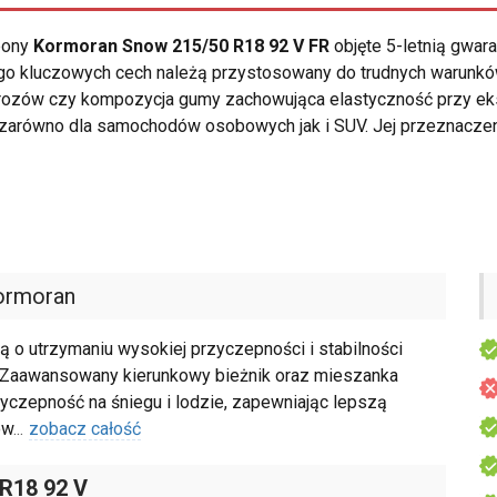
opony
Kormoran Snow 215/50 R18 92 V FR
objęte 5-letnią gwar
 kluczowych cech należą przystosowany do trudnych warunków k
zów czy kompozycja gumy zachowująca elastyczność przy ekst
zarówno dla samochodów osobowych jak i SUV. Jej przeznaczen
ormoran
o utrzymaniu wysokiej przyczepności i stabilności
 Zaawansowany kierunkowy bieżnik oraz mieszanka
czepność na śniegu i lodzie, zapewniając lepszą
ów
...
zobacz całość
 R18 92 V