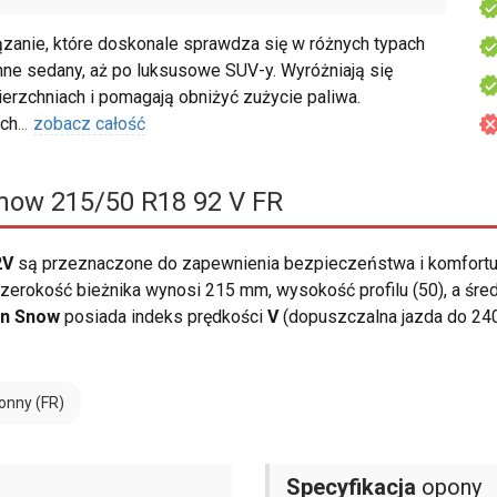
anie, które doskonale sprawdza się w różnych typach
nne sedany, aż po luksusowe SUV-y. Wyróżniają się
rzchniach i pomagają obniżyć zużycie paliwa.
ch
...
zobacz całość
ow 215/50 R18 92 V FR
2V
są przeznaczone do zapewnienia bezpieczeństwa i komfortu
erokość bieżnika wynosi 215 mm, wysokość profilu (50), a śre
n Snow
posiada indeks prędkości
V
(dopuszczalna jazda do 24
onny (FR)
Specyfikacja
opony