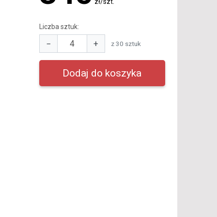
zł/szt.
Liczba sztuk:
−
+
z 30 sztuk