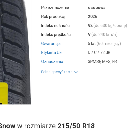
Przeznaczenie
osobowa
Rok produkcji
2026
Indeks nośności
92
(do 630 kg/oponę)
Indeks prędkości
V
(do 240 km/h)
Gwarancja
5 lat
(60 miesięcy)
Etykieta UE
D / C / 72 dB
Oznaczenia
3PMSF, M+S, FR
Pełna specyfikacja
Snow
w rozmiarze
215/50 R18