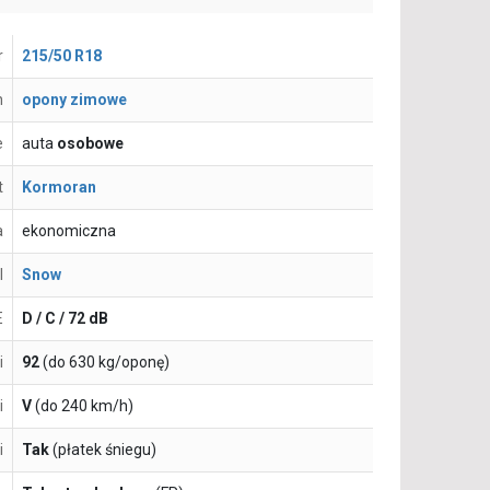
r
215/50 R18
n
opony zimowe
e
auta
osobowe
t
Kormoran
a
ekonomiczna
l
Snow
E
D / C / 72 dB
i
92
(do 630 kg/oponę)
i
V
(do 240 km/h)
i
Tak
(płatek śniegu)