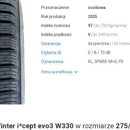
Przeznaczenie
osobowa
Rok produkcji
2025
Indeks nośności
97
(do 730 kg/oponę)
Indeks prędkości
V
(do 240 km/h)
Gwarancja
dożywotnia
(120 miesi
Etykieta UE
D / B / 73 dB
Oznaczenia
XL, 3PMSF, M+S, FR
Pełna specyfikacja
inter i*cept evo3 W330
w rozmiarze
275