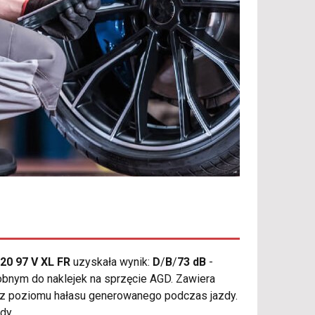
20 97 V XL FR
uzyskała wynik:
D
/
B
/
73 dB
-
obnym do naklejek na sprzęcie AGD. Zawiera
raz poziomu hałasu generowanego podczas jazdy.
dy.