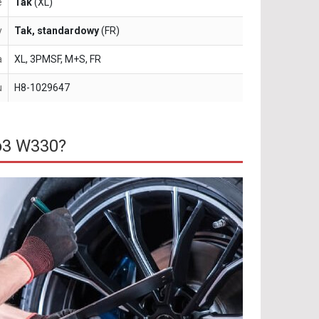
e
Tak
(XL)
y
Tak, standardowy
(FR)
a
XL, 3PMSF, M+S, FR
u
H8-1029647
o3 W330?