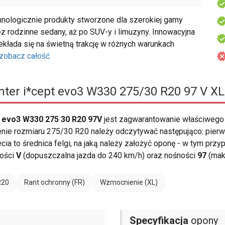
logicznie produkty stworzone dla szerokiej gamy
z rodzinne sedany, aż po SUV-y i limuzyny. Innowacyjna
łada się na świetną trakcję w różnych warunkach
zobacz całość
ter i*cept evo3 W330 275/30 R20 97 V XL
 evo3 W330 275 30 R20 97V
jest zagwarantowanie właściwego
enie rozmiaru 275/30 R20 należy odczytywać następująco: pier
zecia to średnica felgi, na jaką należy założyć oponę - w tym prz
kości
V
(dopuszczalna jazda do 240 km/h) oraz nośności
97
(mak
R20
Rant ochronny (FR)
Wzmocnienie (XL)
Specyfikacja
opony