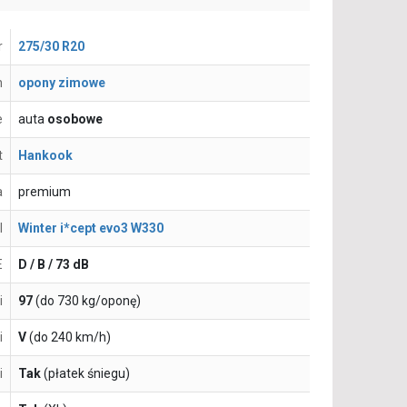
r
275/30 R20
n
opony zimowe
e
auta
osobowe
t
Hankook
a
premium
l
Winter i*cept evo3 W330
E
D / B / 73 dB
i
97
(do 730 kg/oponę)
i
V
(do 240 km/h)
i
Tak
(płatek śniegu)