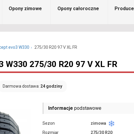
Opony zimowe
Opony całoroczne
Produce
*cept evo3 W330
275/30 R20 97 V XL FR
o3 W330 275/30 R20 97 V XL FR
Darmowa dostawa:
24 godziny
Informacje
podstawowe
Sezon
zimowa
Rozmiar
275/30 R20