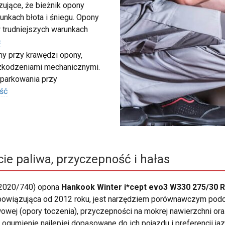
ujące, że bieżnik opony
unkach błota i śniegu. Opony
 trudniejszych warunkach
ć
my przy krawędzi opony,
szkodzeniami mechanicznymi.
 parkowania przy
ść
ie paliwa, przyczepność i hałas
 2020/740) opona
Hankook Winter i*cept evo3 W330 275/30 R
 obowiązująca od 2012 roku, jest narzędziem porównawczym pod
wowej (opory toczenia), przyczepności na mokrej nawierzchni o
ogumienie najlepiej dopasowane do ich pojazdu i preferencji jaz