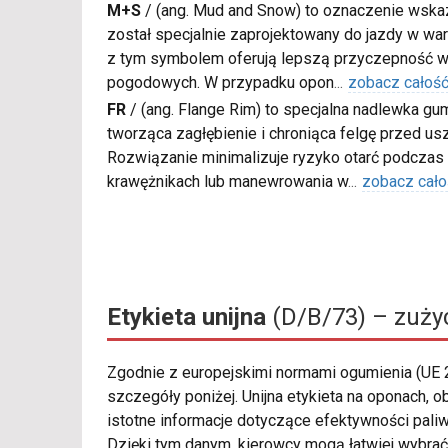
M+S
/
(ang. Mud and Snow) to oznaczenie wskaz
został specjalnie zaprojektowany do jazdy w war
z tym symbolem oferują lepszą przyczepność w
pogodowych. W przypadku opon
...
zobacz całoś
FR
/
(ang. Flange Rim) to specjalna nadlewka gu
tworząca zagłębienie i chroniąca felgę przed u
Rozwiązanie minimalizuje ryzyko otarć podczas
krawężnikach lub manewrowania w
...
zobacz cało
Etykieta unijna
(D/B/73) – zużyc
Zgodnie z europejskimi normami ogumienia (UE
szczegóły poniżej. Unijna etykieta na oponach,
istotne informacje dotyczące efektywności pali
Dzięki tym danym, kierowcy mogą łatwiej wybrać 