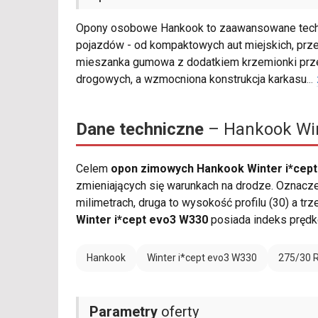
Opony osobowe Hankook to zaawansowane techno
pojazdów - od kompaktowych aut miejskich, prze
mieszanka gumowa z dodatkiem krzemionki przek
drogowych, a wzmocniona konstrukcja karkasu
...
Dane techniczne
– Hankook Win
Celem
opon zimowych Hankook Winter i*cept
zmieniających się warunkach na drodze. Oznacz
milimetrach, druga to wysokość profilu (30) a tr
Winter i*cept evo3 W330
posiada indeks pręd
Hankook
Winter i*cept evo3 W330
275/30 
Parametry
oferty