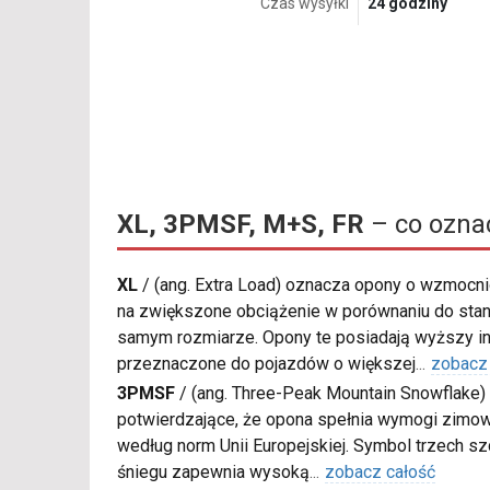
Czas wysyłki
24 godziny
XL, 3PMSF, M+S, FR
– co ozna
XL
/
(ang. Extra Load) oznacza opony o wzmocnio
na zwiększone obciążenie w porównaniu do sta
samym rozmiarze. Opony te posiadają wyższy in
przeznaczone do pojazdów o większej
...
zobacz
3PMSF
/
(ang. Three-Peak Mountain Snowflake) 
potwierdzające, że opona spełnia wymogi zimow
według norm Unii Europejskiej. Symbol trzech s
śniegu zapewnia wysoką
...
zobacz całość