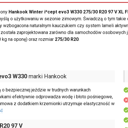
opony
Hankook Winter i*cept evo3 W330 275/30 R20 97 V XL F
ślą o użytkowaniu w sezonie zimowym. Świadczą o tym takie ce
gumy wzbogacona naturalnym kauczukiem czy system lameli akty
została zaprojektowana zarówno dla samochodów osobowych jak
 kg na oponę) oraz rozmiar
275/30 R20
.
 evo3 W330
marki Hankook
o bezpiecznej jeździe w trudnych warunkach
owkami efektywnie odprowadza wodę i błoto pośniegowe,
umowa z dodatkiem krzemionki utrzymuje elastyczność w
ść
 R20 97 V