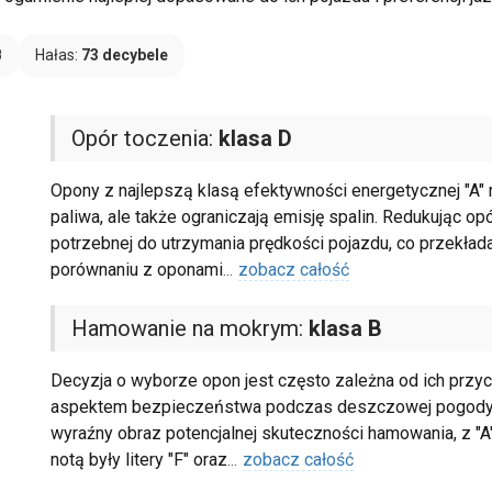
B
Hałas:
73 decybele
Opór toczenia:
klasa D
Opony z najlepszą klasą efektywności energetycznej "A" na
paliwa, ale także ograniczają emisję spalin. Redukując opó
potrzebnej do utrzymania prędkości pojazdu, co przekła
porównaniu z oponami
...
zobacz całość
Hamowanie na mokrym:
klasa B
Decyzja o wyborze opon jest często zależna od ich przyc
aspektem bezpieczeństwa podczas deszczowej pogody. Ska
wyraźny obraz potencjalnej skuteczności hamowania, z "A
notą były litery "F" oraz
...
zobacz całość