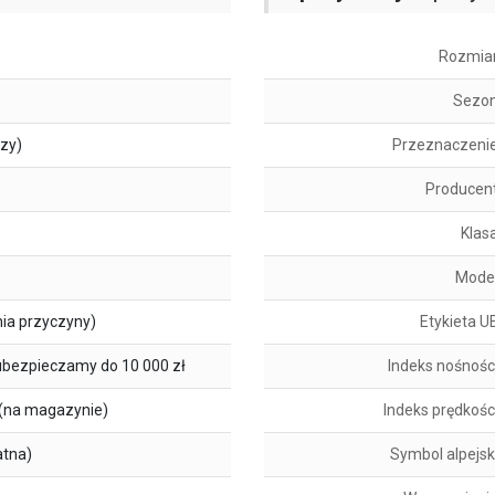
Rozmia
Sezo
szy)
Przeznaczeni
Producen
Klas
Mode
ia przyczyny)
Etykieta U
ubezpieczamy do 10 000 zł
Indeks nośnośc
(na magazynie)
Indeks prędkośc
atna)
Symbol alpejsk