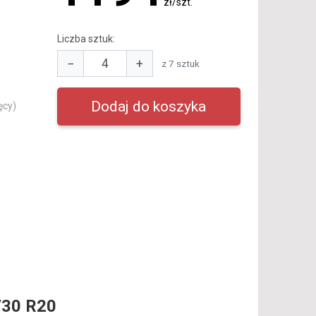
zł/szt.
Liczba sztuk:
−
+
z 7 sztuk
ęcy)
/30 R20