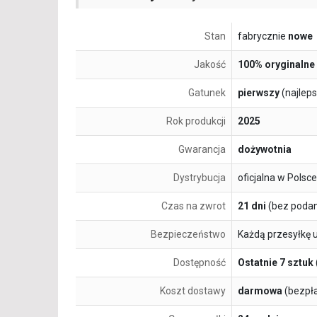
Stan
fabrycznie
nowe
Jakość
100% oryginalne
Gatunek
pierwszy
(najlep
Rok produkcji
2025
Gwarancja
dożywotnia
Dystrybucja
oficjalna w Polsce
Czas na zwrot
21 dni
(bez podan
Bezpieczeństwo
Każdą przesyłkę 
Dostępność
Ostatnie 7 sztuk
Koszt dostawy
darmowa
(bezpł