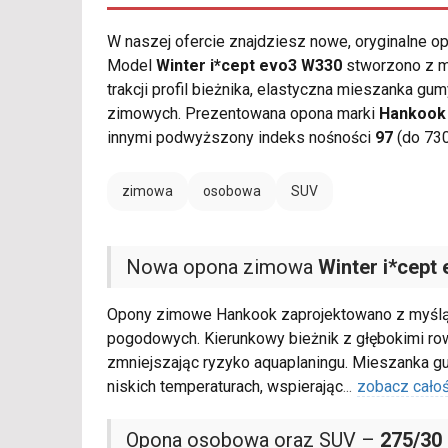
W naszej ofercie znajdziesz nowe, oryginalne 
Model
Winter i*cept evo3 W330
stworzono z my
trakcji profil bieżnika, elastyczna mieszanka 
zimowych. Prezentowana opona marki
Hankook
innymi podwyższony indeks nośności
97
(do 730
zimowa
osobowa
SUV
Nowa opona zimowa
Winter i*cept
Opony zimowe Hankook zaprojektowano z myślą 
pogodowych. Kierunkowy bieżnik z głębokimi r
zmniejszając ryzyko aquaplaningu. Mieszanka g
niskich temperaturach, wspierając
...
zobacz cało
Opona osobowa oraz SUV –
275/30