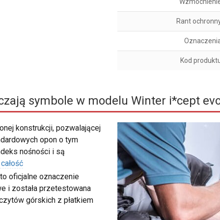
Wzmocnieni
Rant ochronn
Oznaczeni
Kod produkt
czają symbole w modelu Winter i*cept ev
nej konstrukcji, pozwalającej
ndardowych opon o tym
deks nośności i są
 całość
to oficjalne oznaczenie
e i została przetestowana
zczytów górskich z płatkiem