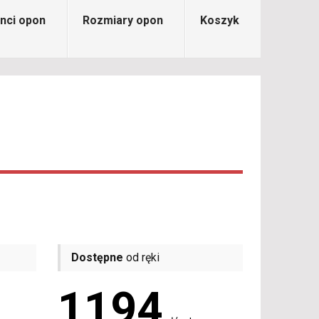
nci opon
Rozmiary opon
Koszyk
Dostępne
od ręki
1194